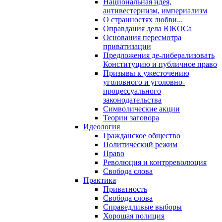
Национальная идея,
антивестернизм, империализм
О странностях любви...
Оправдания дела ЮКОСа
Основания пересмотра
приватизации
Предложения де-либерализовать
Конституцию и публичное право
Призывы к ужесточению
уголовного и уголовно-
процессуального
законодательства
Символические акции
Теории заговора
Идеология
Гражданское общество
Политический режим
Право
Революция и контрреволюция
Свобода слова
Практика
Приватность
Свобода слова
Справедливые выборы
Хорошая полиция