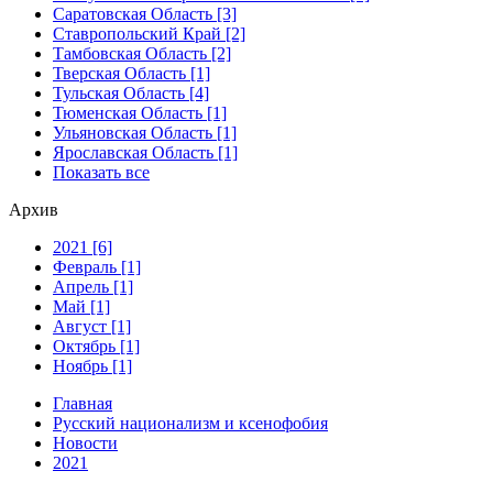
Саратовская Область [3]
Ставропольский Край [2]
Тамбовская Область [2]
Тверская Область [1]
Тульская Область [4]
Тюменская Область [1]
Ульяновская Область [1]
Ярославская Область [1]
Показать все
Архив
2021 [6]
Февраль [1]
Апрель [1]
Май [1]
Август [1]
Октябрь [1]
Ноябрь [1]
Главная
Русский национализм и ксенофобия
Новости
2021