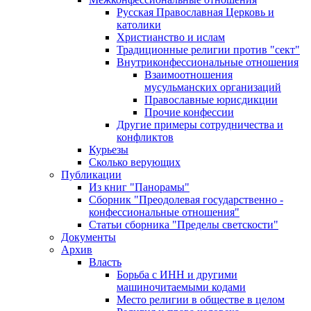
Русская Православная Церковь и
католики
Христианство и ислам
Традиционные религии против "сект"
Внутриконфессиональные отношения
Взаимоотношения
мусульманских организаций
Православные юрисдикции
Прочие конфессии
Другие примеры сотрудничества и
конфликтов
Курьезы
Сколько верующих
Публикации
Из книг "Панорамы"
Сборник "Преодолевая государственно -
конфессиональные отношения"
Статьи сборника "Пределы светскости"
Документы
Архив
Власть
Борьба с ИНН и другими
машиночитаемыми кодами
Место религии в обществе в целом