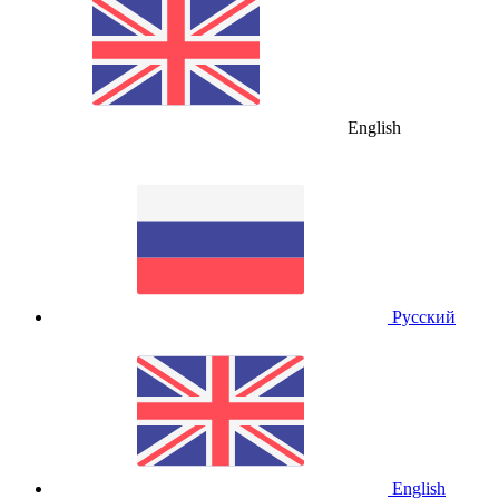
English
Русский
English