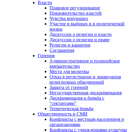
Власти
Правовое регулирование
Покровительство властей
Чувства верующих
Участие в выборах и в политической
жизни
Дискуссии о религии и власти
Дискуссии о религии и праве
Религии и карантин
Соглашения
Гонения
Административное и полицейское
вмешательство
Места для молитвы
Отказ в регистрации и ликвидация
религиозных объединений
Защита от гонений
Негосударственная дискриминация
Дискриминация и борьба с
"сектантами"
Теоретическая борьба
Общественность и СМИ
Конфликты с местным населением и
организациями
Конфликты с учреждениями культуры