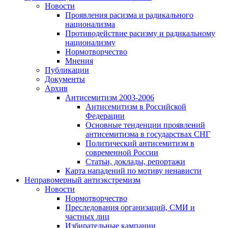
Новости
Проявления расизма и радикального
национализма
Противодействие расизму и радикальному
национализму
Нормотворчество
Мнения
Публикации
Документы
Архив
Антисемитизм 2003-2006
Антисемитизм в Российской
Федерации
Основные тенденции проявлений
антисемитизма в государствах СНГ
Политический антисемитизм в
современной России
Статьи, доклады, репортажи
Карта нападений по мотиву ненависти
Неправомерный антиэкстремизм
Новости
Нормотворчество
Преследования организаций, СМИ и
частных лиц
Избирательные кампании