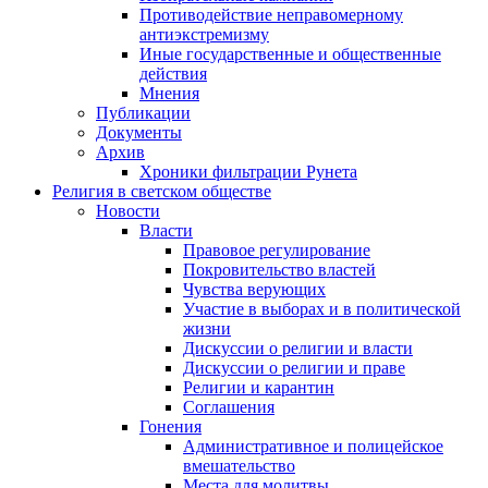
Противодействие неправомерному
антиэкстремизму
Иные государственные и общественные
действия
Мнения
Публикации
Документы
Архив
Хроники фильтрации Рунета
Религия в светском обществе
Новости
Власти
Правовое регулирование
Покровительство властей
Чувства верующих
Участие в выборах и в политической
жизни
Дискуссии о религии и власти
Дискуссии о религии и праве
Религии и карантин
Соглашения
Гонения
Административное и полицейское
вмешательство
Места для молитвы