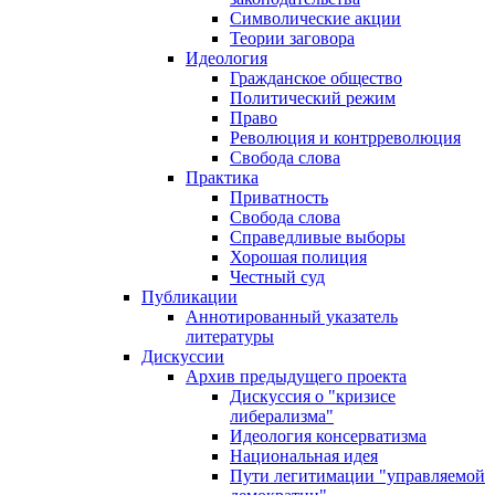
Символические акции
Теории заговора
Идеология
Гражданское общество
Политический режим
Право
Революция и контрреволюция
Свобода слова
Практика
Приватность
Свобода слова
Справедливые выборы
Хорошая полиция
Честный суд
Публикации
Аннотированный указатель
литературы
Дискуссии
Архив предыдущего проекта
Дискуссия о "кризисе
либерализма"
Идеология консерватизма
Национальная идея
Пути легитимации "управляемой