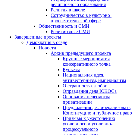
религиозного образования
Религия в школе
Сотрудничество в культурно-
просветительской сфере
Общественность и СМИ
Религиозные СМИ
Завершенные проекты
Демократия в осаде
Новости
Архив предыдущего проекта
Крупные мероприятия
консервативного толка
Курьезы
Национальная идея,
антивестернизм, империализм
О странностях любви...
Оправдания дела ЮКОСа
Основания пересмотра
приватизации
Предложения де-либерализовать
Конституцию и публичное право
Призывы к ужесточению
уголовного и уголовно-
процессуального
законодательства