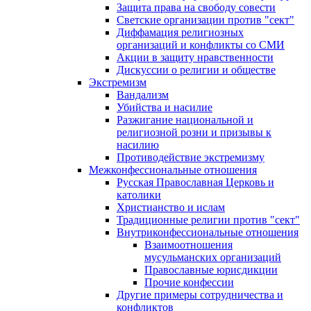
Защита права на свободу совести
Светские организации против "сект"
Диффамация религиозных
организаций и конфликты со СМИ
Акции в защиту нравственности
Дискуссии о религии и обществе
Экстремизм
Вандализм
Убийства и насилие
Разжигание национальной и
религиозной розни и призывы к
насилию
Противодействие экстремизму
Межконфессиональные отношения
Русская Православная Церковь и
католики
Христианство и ислам
Традиционные религии против "сект"
Внутриконфессиональные отношения
Взаимоотношения
мусульманских организаций
Православные юрисдикции
Прочие конфессии
Другие примеры сотрудничества и
конфликтов