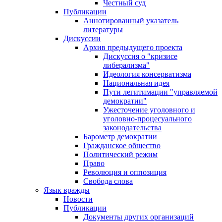
Честный суд
Публикации
Аннотированный указатель
литературы
Дискуссии
Архив предыдущего проекта
Дискуссия о "кризисе
либерализма"
Идеология консерватизма
Национальная идея
Пути легитимации "управляемой
демократии"
Ужесточение уголовного и
уголовно-процесуального
законодательства
Барометр демократии
Гражданское общество
Политический режим
Право
Революция и оппозиция
Свобода слова
Язык вражды
Новости
Публикации
Документы других организаций