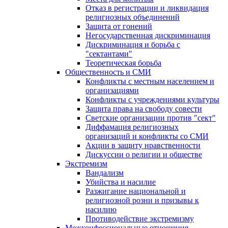
Отказ в регистрации и ликвидация
религиозных объединений
Защита от гонений
Негосударственная дискриминация
Дискриминация и борьба с
"сектантами"
Теоретическая борьба
Общественность и СМИ
Конфликты с местным населением и
организациями
Конфликты с учреждениями культуры
Защита права на свободу совести
Светские организации против "сект"
Диффамация религиозных
организаций и конфликты со СМИ
Акции в защиту нравственности
Дискуссии о религии и обществе
Экстремизм
Вандализм
Убийства и насилие
Разжигание национальной и
религиозной розни и призывы к
насилию
Противодействие экстремизму
Межконфессиональные отношения