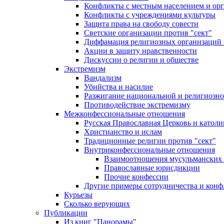
Конфликты с местным населением и ор
Конфликты с учреждениями культуры
Защита права на свободу совести
Светские организации против "сект"
Диффамация религиозных организаций
Акции в защиту нравственности
Дискуссии о религии и обществе
Экстремизм
Вандализм
Убийства и насилие
Разжигание национальной и религиозно
Противодействие экстремизму
Межконфессиональные отношения
Русская Православная Церковь и католи
Христианство и ислам
Традиционные религии против "сект"
Внутриконфессиональные отношения
Взаимоотношения мусульманских 
Православные юрисдикции
Прочие конфессии
Другие примеры сотрудничества и конф
Курьезы
Сколько верующих
Публикации
Из книг "Панорамы"