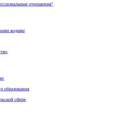
фессиональные отношения"
мыми кодами
ство
ве
го образования
льской сфере