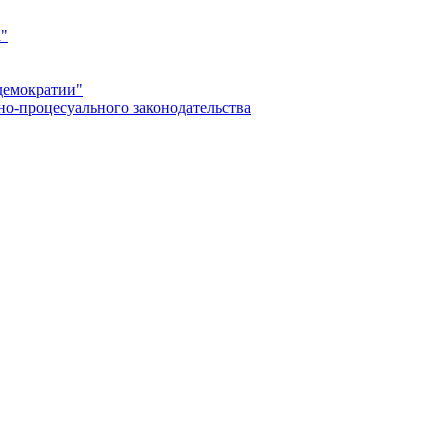
а"
демократии"
но-процесуального законодательства