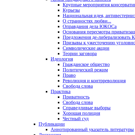
Крупные мероприятия консервати
Курьезы
Национальная идея, антивестерни
О странностях любви...
Оправдания дела ЮКОСа
Основания пересмотра приватиза
Предложения де-либерализовать 
Призывы к ужесточению уголовног
Символические акции
Теории заговора
Идеология
Гражданское общество
Политический режим
Право
Революция и контрреволюция
Свобода слова
Практика
Приватность
Свобода слова
Справедливые выборы
Хорошая полиция
Честный суд
Публикации
Аннотированный указатель литературы
Дискуссии