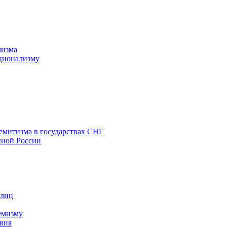
лизма
ционализму
емитизма в государствах СНГ
нной России
 лиц
емизму
вия