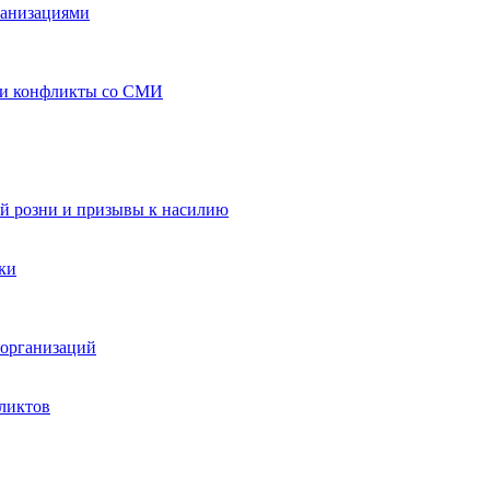
ганизациями
 и конфликты со СМИ
й розни и призывы к насилию
ки
организаций
ликтов