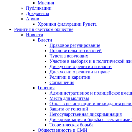
Мнения
Публикации
Документы
Архив
Хроники фильтрации Рунета
Религия в светском обществе
Новости
Власти
Правовое регулирование
Покровительство властей
Чувства верующих
Участие в выборах и в политической ж
Дискуссии о религии и власти
Дискуссии о религии и праве
Религии и карантин
Соглашения
Гонения
Административное и полицейское вмеш
Места для молитвы
Отказ в регистрации и ликвидация рел
Защита от гонений
Негосударственная дискриминация
Дискриминация и борьба с "сектантами
Теоретическая борьба
Общественность и СМИ