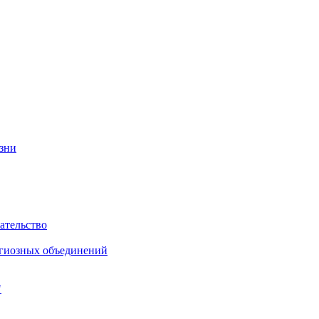
изни
ательство
игиозных объединений
"