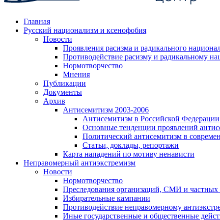
Главная
Русский национализм и ксенофобия
Новости
Проявления расизма и радикального национа
Противодействие расизму и радикальному на
Нормотворчество
Мнения
Публикации
Документы
Архив
Антисемитизм 2003-2006
Антисемитизм в Российской Федерации
Основные тенденции проявлений антис
Политический антисемитизм в совреме
Статьи, доклады, репортажи
Карта нападений по мотиву ненависти
Неправомерный антиэкстремизм
Новости
Нормотворчество
Преследования организаций, СМИ и частных
Избирательные кампании
Противодействие неправомерному антиэкстр
Иные государственные и общественные дейст