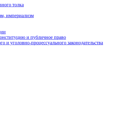
вного толка
зм, империализм
ции
Конституцию и публичное право
о и уголовно-процессуального законодательства