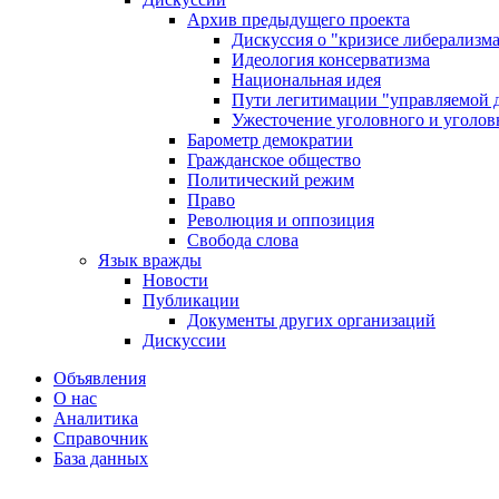
Архив предыдущего проекта
Дискуссия о "кризисе либерализм
Идеология консерватизма
Национальная идея
Пути легитимации "управляемой 
Ужесточение уголовного и уголов
Барометр демократии
Гражданское общество
Политический режим
Право
Революция и оппозиция
Свобода слова
Язык вражды
Новости
Публикации
Документы других организаций
Дискуссии
Объявления
О нас
Аналитика
Справочник
База данных