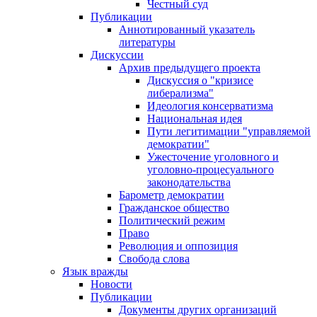
Честный суд
Публикации
Аннотированный указатель
литературы
Дискуссии
Архив предыдущего проекта
Дискуссия о "кризисе
либерализма"
Идеология консерватизма
Национальная идея
Пути легитимации "управляемой
демократии"
Ужесточение уголовного и
уголовно-процесуального
законодательства
Барометр демократии
Гражданское общество
Политический режим
Право
Революция и оппозиция
Свобода слова
Язык вражды
Новости
Публикации
Документы других организаций