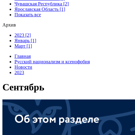
Чувашская Республика [2]
Ярославская Область [1]
Показать все
Архив
2023 [2]
Январь [1]
Март [1]
Главная
Русский национализм и ксенофобия
Новости
2023
Сентябрь