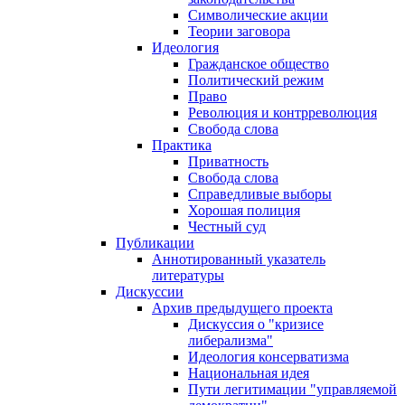
Символические акции
Теории заговора
Идеология
Гражданское общество
Политический режим
Право
Революция и контрреволюция
Свобода слова
Практика
Приватность
Свобода слова
Справедливые выборы
Хорошая полиция
Честный суд
Публикации
Аннотированный указатель
литературы
Дискуссии
Архив предыдущего проекта
Дискуссия о "кризисе
либерализма"
Идеология консерватизма
Национальная идея
Пути легитимации "управляемой