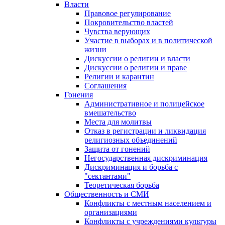
Власти
Правовое регулирование
Покровительство властей
Чувства верующих
Участие в выборах и в политической
жизни
Дискуссии о религии и власти
Дискуссии о религии и праве
Религии и карантин
Соглашения
Гонения
Административное и полицейское
вмешательство
Места для молитвы
Отказ в регистрации и ликвидация
религиозных объединений
Защита от гонений
Негосударственная дискриминация
Дискриминация и борьба с
"сектантами"
Теоретическая борьба
Общественность и СМИ
Конфликты с местным населением и
организациями
Конфликты с учреждениями культуры