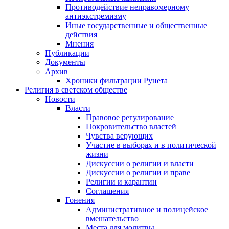
Противодействие неправомерному
антиэкстремизму
Иные государственные и общественные
действия
Мнения
Публикации
Документы
Архив
Хроники фильтрации Рунета
Религия в светском обществе
Новости
Власти
Правовое регулирование
Покровительство властей
Чувства верующих
Участие в выборах и в политической
жизни
Дискуссии о религии и власти
Дискуссии о религии и праве
Религии и карантин
Соглашения
Гонения
Административное и полицейское
вмешательство
Места для молитвы