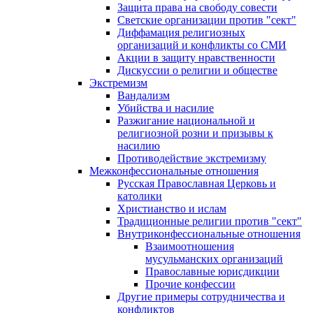
Защита права на свободу совести
Светские организации против "сект"
Диффамация религиозных
организаций и конфликты со СМИ
Акции в защиту нравственности
Дискуссии о религии и обществе
Экстремизм
Вандализм
Убийства и насилие
Разжигание национальной и
религиозной розни и призывы к
насилию
Противодействие экстремизму
Межконфессиональные отношения
Русская Православная Церковь и
католики
Христианство и ислам
Традиционные религии против "сект"
Внутриконфессиональные отношения
Взаимоотношения
мусульманских организаций
Православные юрисдикции
Прочие конфессии
Другие примеры сотрудничества и
конфликтов