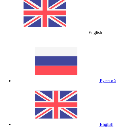
English
Русский
English