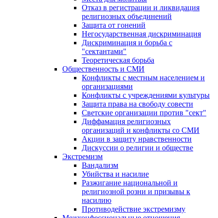
Отказ в регистрации и ликвидация
религиозных объединений
Защита от гонений
Негосударственная дискриминация
Дискриминация и борьба с
"сектантами"
Теоретическая борьба
Общественность и СМИ
Конфликты с местным населением и
организациями
Конфликты с учреждениями культуры
Защита права на свободу совести
Светские организации против "сект"
Диффамация религиозных
организаций и конфликты со СМИ
Акции в защиту нравственности
Дискуссии о религии и обществе
Экстремизм
Вандализм
Убийства и насилие
Разжигание национальной и
религиозной розни и призывы к
насилию
Противодействие экстремизму
Межконфессиональные отношения