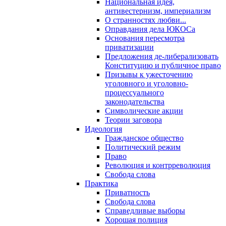
Национальная идея,
антивестернизм, империализм
О странностях любви...
Оправдания дела ЮКОСа
Основания пересмотра
приватизации
Предложения де-либерализовать
Конституцию и публичное право
Призывы к ужесточению
уголовного и уголовно-
процессуального
законодательства
Символические акции
Теории заговора
Идеология
Гражданское общество
Политический режим
Право
Революция и контрреволюция
Свобода слова
Практика
Приватность
Свобода слова
Справедливые выборы
Хорошая полиция