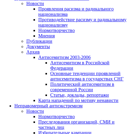
Новости
Проявления расизма и радикального
национализма
Противодействие расизму и радикальному
национализму
Нормотворчество
Мнения
Публикации
Документы
Архив
Антисемитизм 2003-2006
Антисемитизм в Российской
Федерации
Основные тенденции проявлений
антисемитизма в государствах СНГ
Политический антисемитизм в
современной России
Статьи, доклады, репортажи
Карта нападений по мотиву ненависти
Неправомерный антиэкстремизм
Новости
Нормотворчество
Преследования организаций, СМИ и
частных лиц
Избирательные кампании