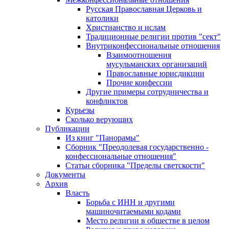
Русская Православная Церковь и
католики
Христианство и ислам
Традиционные религии против "сект"
Внутриконфессиональные отношения
Взаимоотношения
мусульманских организаций
Православные юрисдикции
Прочие конфессии
Другие примеры сотрудничества и
конфликтов
Курьезы
Сколько верующих
Публикации
Из книг "Панорамы"
Сборник "Преодолевая государственно -
конфессиональные отношения"
Статьи сборника "Пределы светскости"
Документы
Архив
Власть
Борьба с ИНН и другими
машиночитаемыми кодами
Место религии в обществе в целом