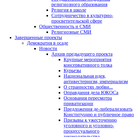
религиозного образования
Религия в школе
Сотрудничество в культурно-
просветительской сфере
Общественность и СМИ
Религиозные СМИ
Завершенные проекты
Демократия в осаде
Новости
Архив предыдущего проекта
Крупные мероприятия
консервативного толка
Курьезы
Национальная идея,
антивестернизм, империализм
О странностях любви...
Оправдания дела ЮКОСа
Основания пересмотра
приватизации
Предложения де-либерализовать
Конституцию и публичное право
Призывы к ужесточению
уголовного и уголовно-
процессуального
законодательства