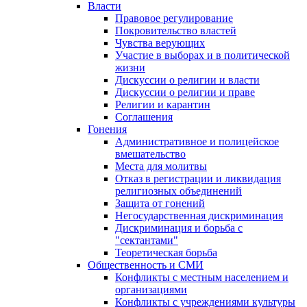
Власти
Правовое регулирование
Покровительство властей
Чувства верующих
Участие в выборах и в политической
жизни
Дискуссии о религии и власти
Дискуссии о религии и праве
Религии и карантин
Соглашения
Гонения
Административное и полицейское
вмешательство
Места для молитвы
Отказ в регистрации и ликвидация
религиозных объединений
Защита от гонений
Негосударственная дискриминация
Дискриминация и борьба с
"сектантами"
Теоретическая борьба
Общественность и СМИ
Конфликты с местным населением и
организациями
Конфликты с учреждениями культуры