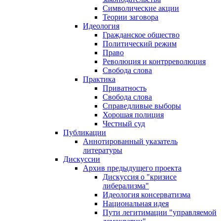
Символические акции
Теории заговора
Идеология
Гражданское общество
Политический режим
Право
Революция и контрреволюция
Свобода слова
Практика
Приватность
Свобода слова
Справедливые выборы
Хорошая полиция
Честный суд
Публикации
Аннотированный указатель
литературы
Дискуссии
Архив предыдущего проекта
Дискуссия о "кризисе
либерализма"
Идеология консерватизма
Национальная идея
Пути легитимации "управляемой