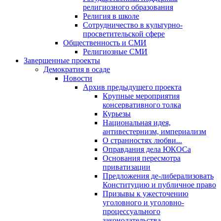
религиозного образования
Религия в школе
Сотрудничество в культурно-
просветительской сфере
Общественность и СМИ
Религиозные СМИ
Завершенные проекты
Демократия в осаде
Новости
Архив предыдущего проекта
Крупные мероприятия
консервативного толка
Курьезы
Национальная идея,
антивестернизм, империализм
О странностях любви...
Оправдания дела ЮКОСа
Основания пересмотра
приватизации
Предложения де-либерализовать
Конституцию и публичное право
Призывы к ужесточению
уголовного и уголовно-
процессуального
законодательства