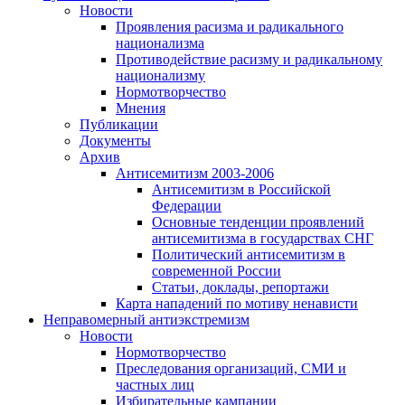
Новости
Проявления расизма и радикального
национализма
Противодействие расизму и радикальному
национализму
Нормотворчество
Мнения
Публикации
Документы
Архив
Антисемитизм 2003-2006
Антисемитизм в Российской
Федерации
Основные тенденции проявлений
антисемитизма в государствах СНГ
Политический антисемитизм в
современной России
Статьи, доклады, репортажи
Карта нападений по мотиву ненависти
Неправомерный антиэкстремизм
Новости
Нормотворчество
Преследования организаций, СМИ и
частных лиц
Избирательные кампании