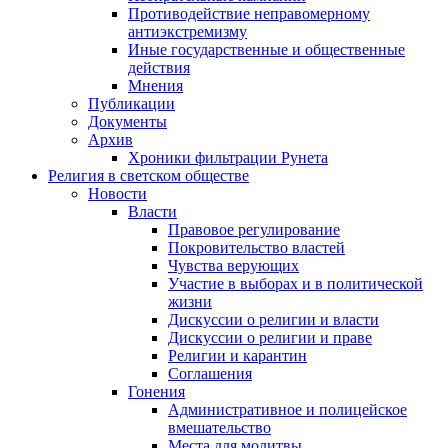
Противодействие неправомерному
антиэкстремизму
Иные государственные и общественные
действия
Мнения
Публикации
Документы
Архив
Хроники фильтрации Рунета
Религия в светском обществе
Новости
Власти
Правовое регулирование
Покровительство властей
Чувства верующих
Участие в выборах и в политической
жизни
Дискуссии о религии и власти
Дискуссии о религии и праве
Религии и карантин
Соглашения
Гонения
Административное и полицейское
вмешательство
Места для молитвы