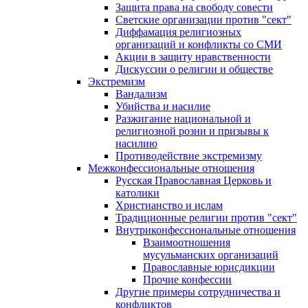
Защита права на свободу совести
Светские организации против "сект"
Диффамация религиозных
организаций и конфликты со СМИ
Акции в защиту нравственности
Дискуссии о религии и обществе
Экстремизм
Вандализм
Убийства и насилие
Разжигание национальной и
религиозной розни и призывы к
насилию
Противодействие экстремизму
Межконфессиональные отношения
Русская Православная Церковь и
католики
Христианство и ислам
Традиционные религии против "сект"
Внутриконфессиональные отношения
Взаимоотношения
мусульманских организаций
Православные юрисдикции
Прочие конфессии
Другие примеры сотрудничества и
конфликтов