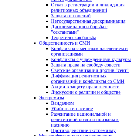
Отказ в регистрации и ликвидация
религиозных объединений
Защита от гонений
Негосударственная дискриминация
Дискриминация и борьба с
"сектантами"
Теоретическая борьба
Общественность и СМИ
Конфликты с местным населением и
организациями
Конфликты с учреждениями культуры
Защита права на свободу совести
Светские организации против "сект"
Диффамация религиозных
организаций и конфликты со СМИ
Акции в защиту нравственности
Дискуссии о религии и обществе
Экстремизм
Вандализм
Убийства и насилие
Разжигание национальной и
религиозной розни и призывы к
насилию
Противодействие экстремизму
Межконфессиональные отношения