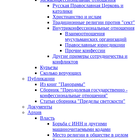
Русская Православная Церковь и
католики
Христианство и ислам
Традиционные религии против "сект"
Внутриконфессиональные отношения
Взаимоотношения
мусульманских организаций
Православные юрисдикции
Прочие конфессии
Другие примеры сотрудничества и
конфликтов
Курьезы
Сколько верующих
Публикации
Из книг "Панорамы"
Сборник "Преодолевая государственно -
конфессиональные отношения"
Статьи сборника "Пределы светскости"
Документы
Архив
Власть
Борьба с ИНН и другими
машиночитаемыми кодами
Место религии в обществе в целом