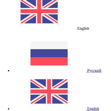
English
Русский
English