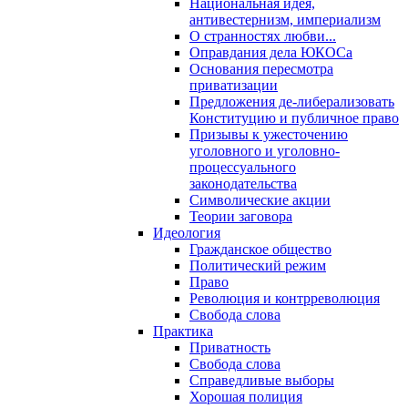
Национальная идея,
антивестернизм, империализм
О странностях любви...
Оправдания дела ЮКОСа
Основания пересмотра
приватизации
Предложения де-либерализовать
Конституцию и публичное право
Призывы к ужесточению
уголовного и уголовно-
процессуального
законодательства
Символические акции
Теории заговора
Идеология
Гражданское общество
Политический режим
Право
Революция и контрреволюция
Свобода слова
Практика
Приватность
Свобода слова
Справедливые выборы
Хорошая полиция