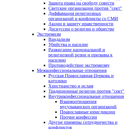
Защита права на свободу совести
Светские организации против "сект"
Диффамация религиозных
организаций и конфликты со СМИ
Акции в защиту нравственности
Дискуссии о религии и обществе
Экстремизм
Вандализм
Убийства и насилие
Разжигание национальной и
религиозной розни и призывы к
насилию
Противодействие экстремизму
Межконфессиональные отношения
Русская Православная Церковь и
католики
Христианство и ислам
Традиционные религии против "сект"
Внутриконфессиональные отношения
Взаимоотношения
мусульманских организаций
Православные юрисдикции
Прочие конфессии
Другие примеры сотрудничества и
конфликтов