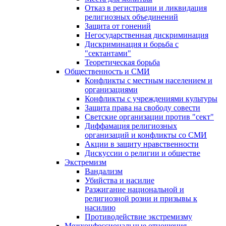
Отказ в регистрации и ликвидация
религиозных объединений
Защита от гонений
Негосударственная дискриминация
Дискриминация и борьба с
"сектантами"
Теоретическая борьба
Общественность и СМИ
Конфликты с местным населением и
организациями
Конфликты с учреждениями культуры
Защита права на свободу совести
Светские организации против "сект"
Диффамация религиозных
организаций и конфликты со СМИ
Акции в защиту нравственности
Дискуссии о религии и обществе
Экстремизм
Вандализм
Убийства и насилие
Разжигание национальной и
религиозной розни и призывы к
насилию
Противодействие экстремизму
Межконфессиональные отношения