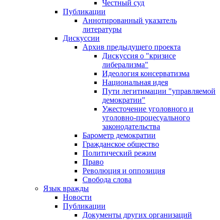
Честный суд
Публикации
Аннотированный указатель
литературы
Дискуссии
Архив предыдущего проекта
Дискуссия о "кризисе
либерализма"
Идеология консерватизма
Национальная идея
Пути легитимации "управляемой
демократии"
Ужесточение уголовного и
уголовно-процесуального
законодательства
Барометр демократии
Гражданское общество
Политический режим
Право
Революция и оппозиция
Свобода слова
Язык вражды
Новости
Публикации
Документы других организаций