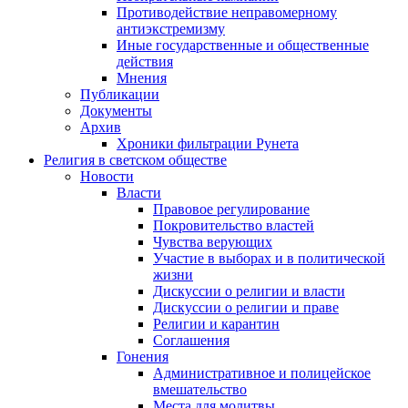
Противодействие неправомерному
антиэкстремизму
Иные государственные и общественные
действия
Мнения
Публикации
Документы
Архив
Хроники фильтрации Рунета
Религия в светском обществе
Новости
Власти
Правовое регулирование
Покровительство властей
Чувства верующих
Участие в выборах и в политической
жизни
Дискуссии о религии и власти
Дискуссии о религии и праве
Религии и карантин
Соглашения
Гонения
Административное и полицейское
вмешательство
Места для молитвы