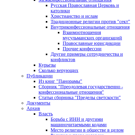
Русская Православная Церковь и
католики
Христианство и ислам
Традиционные религии против "сект"
Внутриконфессиональные отношения
Взаимоотношения
мусульманских организаций
Православные юрисдикции
Прочие конфессии
Другие примеры сотрудничества и
конфликтов
Курьезы
Сколько верующих
Публикации
Из книг "Панорамы"
Сборник "Преодолевая государственно -
конфессиональные отношения"
Статьи сборника "Пределы светскости"
Документы
Архив
Власть
Борьба с ИНН и другими
машиночитаемыми кодами
Место религии в обществе в целом