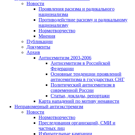
Новости
Проявления расизма и радикального
национализма
Противодействие расизму и радикальному
национализму
Нормотворчество
Мнения
Публикации
Документы
Архив
Антисемитизм 2003-2006
Антисемитизм в Российской
Федерации
Основные тенденции проявлений
антисемитизма в государствах СНГ
Политический антисемитизм в
современной России
Статьи, доклады, репортажи
Карта нападений по мотиву ненависти
Неправомерный антиэкстремизм
Новости
Нормотворчество
Преследования организаций, СМИ и
частных лиц
Избирательные кампании