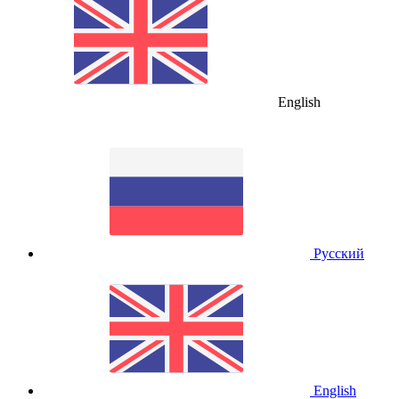
English
Русский
English