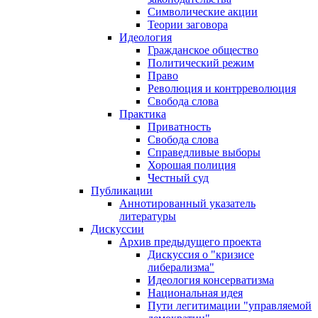
Символические акции
Теории заговора
Идеология
Гражданское общество
Политический режим
Право
Революция и контрреволюция
Свобода слова
Практика
Приватность
Свобода слова
Справедливые выборы
Хорошая полиция
Честный суд
Публикации
Аннотированный указатель
литературы
Дискуссии
Архив предыдущего проекта
Дискуссия о "кризисе
либерализма"
Идеология консерватизма
Национальная идея
Пути легитимации "управляемой