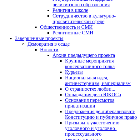
религиозного образования
Религия в школе
Сотрудничество в культурно-
просветительской сфере
Общественность и СМИ
Религиозные СМИ
Завершенные проекты
Демократия в осаде
Новости
Архив предыдущего проекта
Крупные мероприятия
консервативного толка
Курьезы
Национальная идея,
антивестернизм, империализм
О странностях любви...
Оправдания дела ЮКОСа
Основания пересмотра
приватизации
Предложения де-либерализовать
Конституцию и публичное право
Призывы к ужесточению
уголовного и уголовно-
процессуального
законодательства