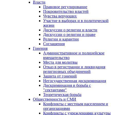
Власти
Правовое регулирование
Покровительство властей
Чувства верующих
Участие в выборах и в политической
жизни
Дискуссии о религии и власти
Дискуссии о религии и праве
Религии и карантин
Соглашения
Гонения
Административное и полицейское
вмешательство
Места для молитвы
Отказ в регистрации и ликвидация
религиозных объединений
Защита от гонений
Негосударственная дискриминация
Дискриминация и борьба с
"сектантами"
Теоретическая борьба
Общественность и СМИ
Конфликты с местным населением и
организациями
Конфликты с учреждениями культуры