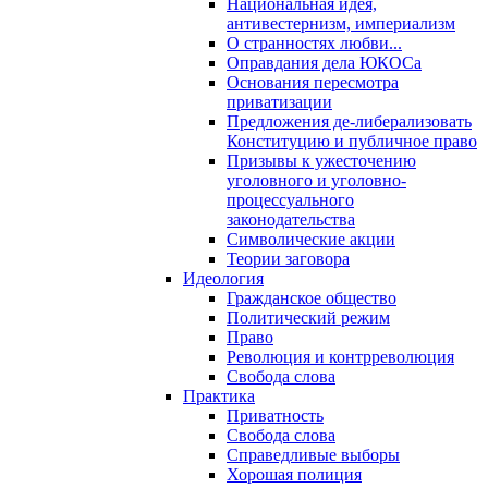
Национальная идея,
антивестернизм, империализм
О странностях любви...
Оправдания дела ЮКОСа
Основания пересмотра
приватизации
Предложения де-либерализовать
Конституцию и публичное право
Призывы к ужесточению
уголовного и уголовно-
процессуального
законодательства
Символические акции
Теории заговора
Идеология
Гражданское общество
Политический режим
Право
Революция и контрреволюция
Свобода слова
Практика
Приватность
Свобода слова
Справедливые выборы
Хорошая полиция