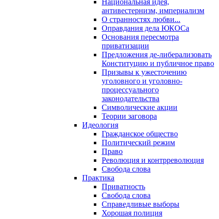
Национальная идея,
антивестернизм, империализм
О странностях любви...
Оправдания дела ЮКОСа
Основания пересмотра
приватизации
Предложения де-либерализовать
Конституцию и публичное право
Призывы к ужесточению
уголовного и уголовно-
процессуального
законодательства
Символические акции
Теории заговора
Идеология
Гражданское общество
Политический режим
Право
Революция и контрреволюция
Свобода слова
Практика
Приватность
Свобода слова
Справедливые выборы
Хорошая полиция