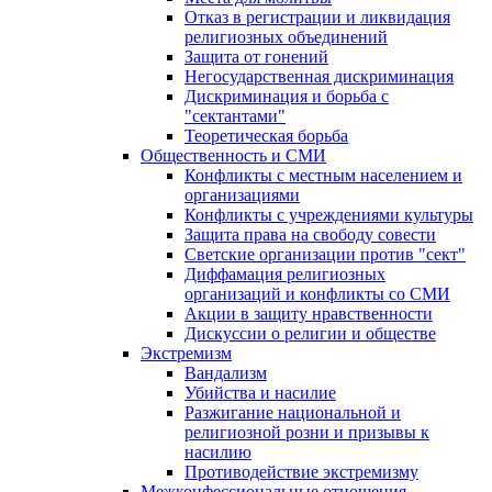
Отказ в регистрации и ликвидация
религиозных объединений
Защита от гонений
Негосударственная дискриминация
Дискриминация и борьба с
"сектантами"
Теоретическая борьба
Общественность и СМИ
Конфликты с местным населением и
организациями
Конфликты с учреждениями культуры
Защита права на свободу совести
Светские организации против "сект"
Диффамация религиозных
организаций и конфликты со СМИ
Акции в защиту нравственности
Дискуссии о религии и обществе
Экстремизм
Вандализм
Убийства и насилие
Разжигание национальной и
религиозной розни и призывы к
насилию
Противодействие экстремизму
Межконфессиональные отношения