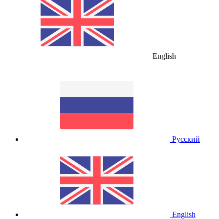
English
Русский
English