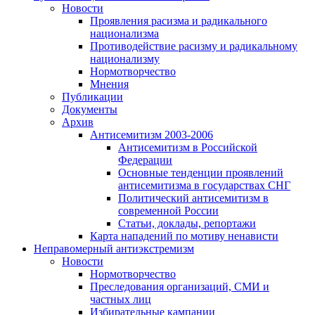
Новости
Проявления расизма и радикального
национализма
Противодействие расизму и радикальному
национализму
Нормотворчество
Мнения
Публикации
Документы
Архив
Антисемитизм 2003-2006
Антисемитизм в Российской
Федерации
Основные тенденции проявлений
антисемитизма в государствах СНГ
Политический антисемитизм в
современной России
Статьи, доклады, репортажи
Карта нападений по мотиву ненависти
Неправомерный антиэкстремизм
Новости
Нормотворчество
Преследования организаций, СМИ и
частных лиц
Избирательные кампании