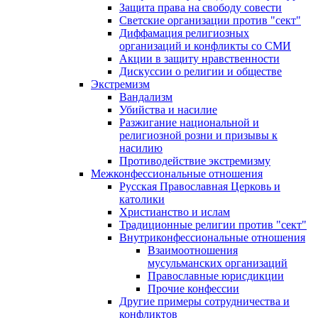
Защита права на свободу совести
Светские организации против "сект"
Диффамация религиозных
организаций и конфликты со СМИ
Акции в защиту нравственности
Дискуссии о религии и обществе
Экстремизм
Вандализм
Убийства и насилие
Разжигание национальной и
религиозной розни и призывы к
насилию
Противодействие экстремизму
Межконфессиональные отношения
Русская Православная Церковь и
католики
Христианство и ислам
Традиционные религии против "сект"
Внутриконфессиональные отношения
Взаимоотношения
мусульманских организаций
Православные юрисдикции
Прочие конфессии
Другие примеры сотрудничества и
конфликтов