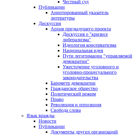
Честный суд
Публикации
Аннотированный указатель
литературы
Дискуссии
Архив предыдущего проекта
Дискуссия о "кризисе
либерализма"
Идеология консерватизма
Национальная идея
Пути легитимации "управляемой
демократии"
Ужесточение уголовного и
уголовно-процесуального
законодательства
Барометр демократии
Гражданское общество
Политический режим
Право
Революция и оппозиция
Свобода слова
Язык вражды
Новости
Публикации
Документы других организаций