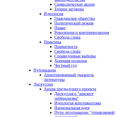
Символические акции
Теории заговора
Идеология
Гражданское общество
Политический режим
Право
Революция и контрреволюция
Свобода слова
Практика
Приватность
Свобода слова
Справедливые выборы
Хорошая полиция
Честный суд
Публикации
Аннотированный указатель
литературы
Дискуссии
Архив предыдущего проекта
Дискуссия о "кризисе
либерализма"
Идеология консерватизма
Национальная идея
Пути легитимации "управляемой