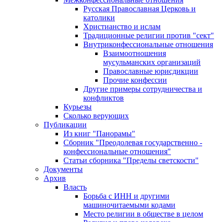
Русская Православная Церковь и
католики
Христианство и ислам
Традиционные религии против "сект"
Внутриконфессиональные отношения
Взаимоотношения
мусульманских организаций
Православные юрисдикции
Прочие конфессии
Другие примеры сотрудничества и
конфликтов
Курьезы
Сколько верующих
Публикации
Из книг "Панорамы"
Сборник "Преодолевая государственно -
конфессиональные отношения"
Статьи сборника "Пределы светскости"
Документы
Архив
Власть
Борьба с ИНН и другими
машиночитаемыми кодами
Место религии в обществе в целом