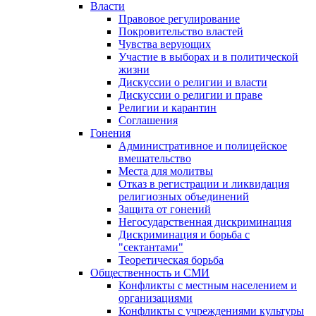
Власти
Правовое регулирование
Покровительство властей
Чувства верующих
Участие в выборах и в политической
жизни
Дискуссии о религии и власти
Дискуссии о религии и праве
Религии и карантин
Соглашения
Гонения
Административное и полицейское
вмешательство
Места для молитвы
Отказ в регистрации и ликвидация
религиозных объединений
Защита от гонений
Негосударственная дискриминация
Дискриминация и борьба с
"сектантами"
Теоретическая борьба
Общественность и СМИ
Конфликты с местным населением и
организациями
Конфликты с учреждениями культуры