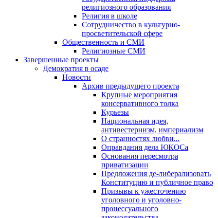
религиозного образования
Религия в школе
Сотрудничество в культурно-
просветительской сфере
Общественность и СМИ
Религиозные СМИ
Завершенные проекты
Демократия в осаде
Новости
Архив предыдущего проекта
Крупные мероприятия
консервативного толка
Курьезы
Национальная идея,
антивестернизм, империализм
О странностях любви...
Оправдания дела ЮКОСа
Основания пересмотра
приватизации
Предложения де-либерализовать
Конституцию и публичное право
Призывы к ужесточению
уголовного и уголовно-
процессуального
законодательства