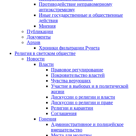
Противодействие неправомерному
антиэкстремизму
Иные государственные и общественные
действия
Мнения
Публикации
Документы
Архив
Хроники фильтрации Рунета
Религия в светском обществе
Новости
Власти
Правовое регулирование
Покровительство властей
Чувства верующих
Участие в выборах и в политической
жизни
Дискуссии о религии и власти
Дискуссии о религии и праве
Религии и карантин
Соглашения
Гонения
Административное и полицейское
вмешательство
Места для молитвы