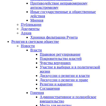
Противодействие неправомерному
антиэкстремизму
Иные государственные и общественные
действия
Мнения
Публикации
Документы
Архив
Хроники фильтрации Рунета
Религия в светском обществе
Новости
Власти
Правовое регулирование
Покровительство властей
Чувства верующих
Участие в выборах и в политической
жизни
Дискуссии о религии и власти
Дискуссии о религии и праве
Религии и карантин
Соглашения
Гонения
Административное и полицейское
вмешательство
Места для молитвы