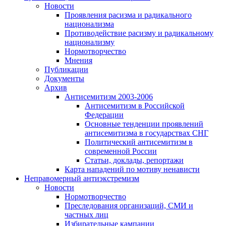
Новости
Проявления расизма и радикального
национализма
Противодействие расизму и радикальному
национализму
Нормотворчество
Мнения
Публикации
Документы
Архив
Антисемитизм 2003-2006
Антисемитизм в Российской
Федерации
Основные тенденции проявлений
антисемитизма в государствах СНГ
Политический антисемитизм в
современной России
Статьи, доклады, репортажи
Карта нападений по мотиву ненависти
Неправомерный антиэкстремизм
Новости
Нормотворчество
Преследования организаций, СМИ и
частных лиц
Избирательные кампании