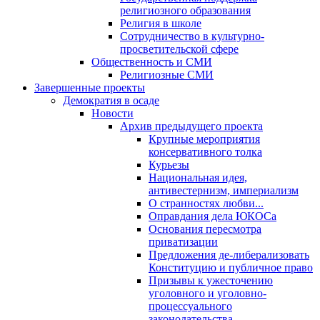
религиозного образования
Религия в школе
Сотрудничество в культурно-
просветительской сфере
Общественность и СМИ
Религиозные СМИ
Завершенные проекты
Демократия в осаде
Новости
Архив предыдущего проекта
Крупные мероприятия
консервативного толка
Курьезы
Национальная идея,
антивестернизм, империализм
О странностях любви...
Оправдания дела ЮКОСа
Основания пересмотра
приватизации
Предложения де-либерализовать
Конституцию и публичное право
Призывы к ужесточению
уголовного и уголовно-
процессуального
законодательства