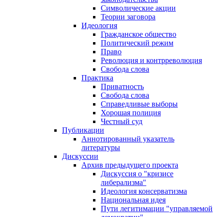
Символические акции
Теории заговора
Идеология
Гражданское общество
Политический режим
Право
Революция и контрреволюция
Свобода слова
Практика
Приватность
Свобода слова
Справедливые выборы
Хорошая полиция
Честный суд
Публикации
Аннотированный указатель
литературы
Дискуссии
Архив предыдущего проекта
Дискуссия о "кризисе
либерализма"
Идеология консерватизма
Национальная идея
Пути легитимации "управляемой