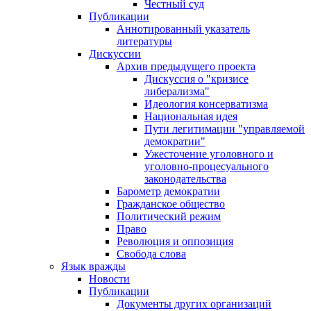
Честный суд
Публикации
Аннотированный указатель
литературы
Дискуссии
Архив предыдущего проекта
Дискуссия о "кризисе
либерализма"
Идеология консерватизма
Национальная идея
Пути легитимации "управляемой
демократии"
Ужесточение уголовного и
уголовно-процесуального
законодательства
Барометр демократии
Гражданское общество
Политический режим
Право
Революция и оппозиция
Свобода слова
Язык вражды
Новости
Публикации
Документы других организаций