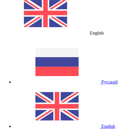
English
Русский
English