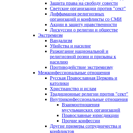
Защита права на свободу совести
Светские организации против "сект"
Диффамация религиозных
организаций и конфликты со СМИ
Акции в защиту нравственности
Дискуссии о религии и обществе
Экстремизм
Вандализм
Убийства и насилие
Разжигание национальной и
религиозной розни и призывы к
насилию
Противодействие экстремизму
Межконфессиональные отношения
Русская Православная Церковь и
католики
Христианство и ислам
Традиционные религии против "сект"
Внутриконфессиональные отношения
Взаимоотношения
мусульманских организаций
Православные юрисдикции
Прочие конфессии
Другие примеры сотрудничества и
конфликтов