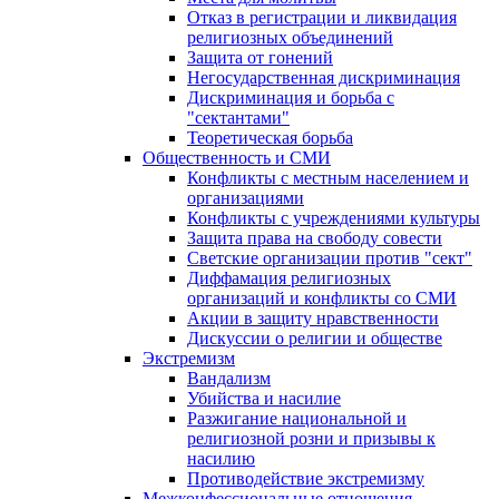
Отказ в регистрации и ликвидация
религиозных объединений
Защита от гонений
Негосударственная дискриминация
Дискриминация и борьба с
"сектантами"
Теоретическая борьба
Общественность и СМИ
Конфликты с местным населением и
организациями
Конфликты с учреждениями культуры
Защита права на свободу совести
Светские организации против "сект"
Диффамация религиозных
организаций и конфликты со СМИ
Акции в защиту нравственности
Дискуссии о религии и обществе
Экстремизм
Вандализм
Убийства и насилие
Разжигание национальной и
религиозной розни и призывы к
насилию
Противодействие экстремизму
Межконфессиональные отношения