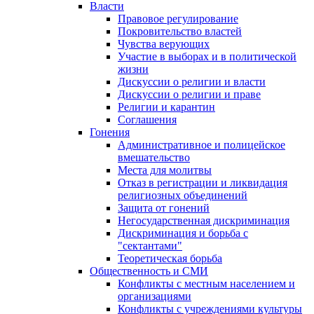
Власти
Правовое регулирование
Покровительство властей
Чувства верующих
Участие в выборах и в политической
жизни
Дискуссии о религии и власти
Дискуссии о религии и праве
Религии и карантин
Соглашения
Гонения
Административное и полицейское
вмешательство
Места для молитвы
Отказ в регистрации и ликвидация
религиозных объединений
Защита от гонений
Негосударственная дискриминация
Дискриминация и борьба с
"сектантами"
Теоретическая борьба
Общественность и СМИ
Конфликты с местным населением и
организациями
Конфликты с учреждениями культуры