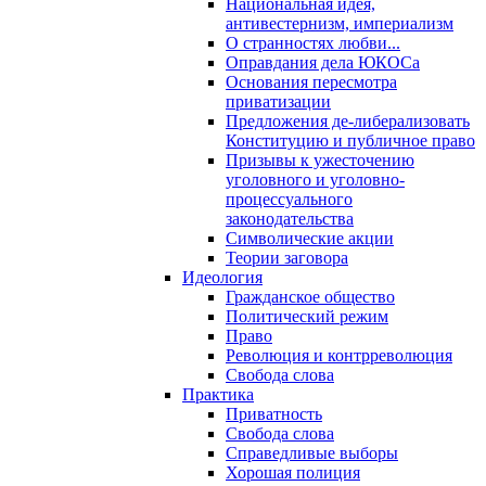
Национальная идея,
антивестернизм, империализм
О странностях любви...
Оправдания дела ЮКОСа
Основания пересмотра
приватизации
Предложения де-либерализовать
Конституцию и публичное право
Призывы к ужесточению
уголовного и уголовно-
процессуального
законодательства
Символические акции
Теории заговора
Идеология
Гражданское общество
Политический режим
Право
Революция и контрреволюция
Свобода слова
Практика
Приватность
Свобода слова
Справедливые выборы
Хорошая полиция