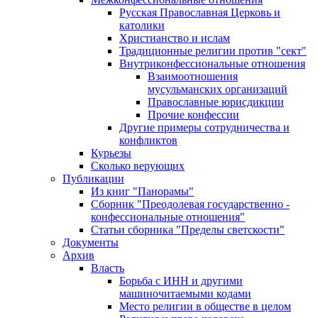
Русская Православная Церковь и
католики
Христианство и ислам
Традиционные религии против "сект"
Внутриконфессиональные отношения
Взаимоотношения
мусульманских организаций
Православные юрисдикции
Прочие конфессии
Другие примеры сотрудничества и
конфликтов
Курьезы
Сколько верующих
Публикации
Из книг "Панорамы"
Сборник "Преодолевая государственно -
конфессиональные отношения"
Статьи сборника "Пределы светскости"
Документы
Архив
Власть
Борьба с ИНН и другими
машиночитаемыми кодами
Место религии в обществе в целом