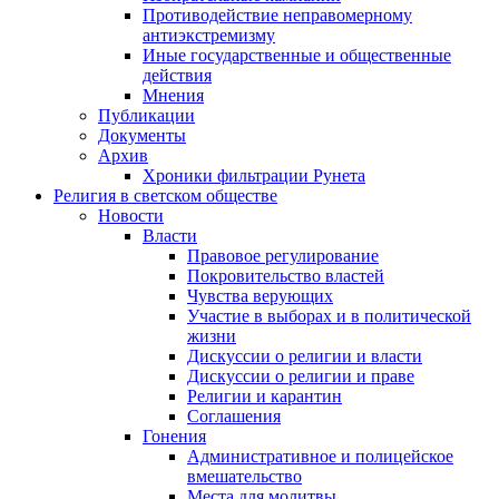
Противодействие неправомерному
антиэкстремизму
Иные государственные и общественные
действия
Мнения
Публикации
Документы
Архив
Хроники фильтрации Рунета
Религия в светском обществе
Новости
Власти
Правовое регулирование
Покровительство властей
Чувства верующих
Участие в выборах и в политической
жизни
Дискуссии о религии и власти
Дискуссии о религии и праве
Религии и карантин
Соглашения
Гонения
Административное и полицейское
вмешательство
Места для молитвы