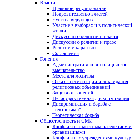
Власти
Правовое регулирование
Покровительство властей
Чувства верующих
Участие в выборах и в политической
жизни
Дискуссии о религии и власти
Дискуссии о религии и праве
Религии и карантин
Соглашения
Гонения
Административное и полицейское
вмешательство
Места для молитвы
Отказ в регистрации и ликвидация
религиозных объединений
Защита от гонений
Негосударственная дискриминация
Дискриминация и борьба с
"сектантами"
Теоретическая борьба
Общественность и СМИ
Конфликты с местным населением и
организациями
Конфликты с учреждениями культуры