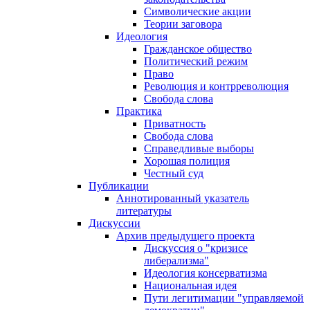
Символические акции
Теории заговора
Идеология
Гражданское общество
Политический режим
Право
Революция и контрреволюция
Свобода слова
Практика
Приватность
Свобода слова
Справедливые выборы
Хорошая полиция
Честный суд
Публикации
Аннотированный указатель
литературы
Дискуссии
Архив предыдущего проекта
Дискуссия о "кризисе
либерализма"
Идеология консерватизма
Национальная идея
Пути легитимации "управляемой