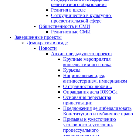
религиозного образования
Религия в школе
Сотрудничество в культурно-
просветительской сфере
Общественность и СМИ
Религиозные СМИ
Завершенные проекты
Демократия в осаде
Новости
Архив предыдущего проекта
Крупные мероприятия
консервативного толка
Курьезы
Национальная идея,
антивестернизм, империализм
О странностях любви...
Оправдания дела ЮКОСа
Основания пересмотра
приватизации
Предложения де-либерализовать
Конституцию и публичное право
Призывы к ужесточению
уголовного и уголовно-
процессуального
законодательства