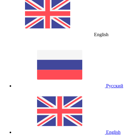
English
Русский
English