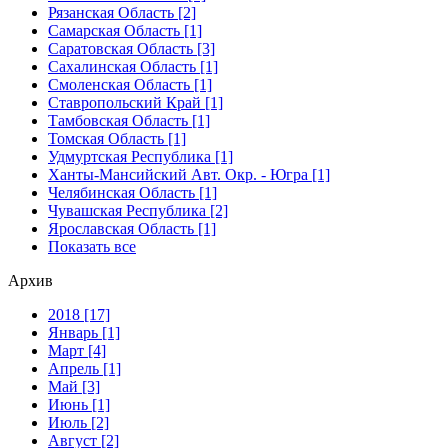
Рязанская Область [2]
Самарская Область [1]
Саратовская Область [3]
Сахалинская Область [1]
Смоленская Область [1]
Ставропольский Край [1]
Тамбовская Область [1]
Томская Область [1]
Удмуртская Республика [1]
Ханты-Мансийский Авт. Окр. - Югра [1]
Челябинская Область [1]
Чувашская Республика [2]
Ярославская Область [1]
Показать все
Архив
2018 [17]
Январь [1]
Март [4]
Апрель [1]
Май [3]
Июнь [1]
Июль [2]
Август [2]