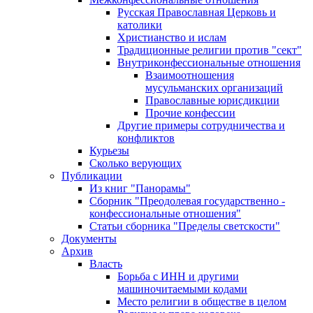
Русская Православная Церковь и
католики
Христианство и ислам
Традиционные религии против "сект"
Внутриконфессиональные отношения
Взаимоотношения
мусульманских организаций
Православные юрисдикции
Прочие конфессии
Другие примеры сотрудничества и
конфликтов
Курьезы
Сколько верующих
Публикации
Из книг "Панорамы"
Сборник "Преодолевая государственно -
конфессиональные отношения"
Статьи сборника "Пределы светскости"
Документы
Архив
Власть
Борьба с ИНН и другими
машиночитаемыми кодами
Место религии в обществе в целом