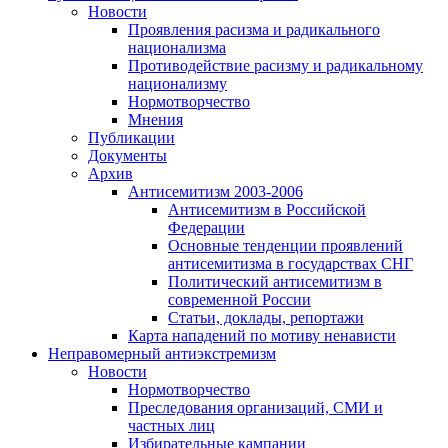
Новости
Проявления расизма и радикального
национализма
Противодействие расизму и радикальному
национализму
Нормотворчество
Мнения
Публикации
Документы
Архив
Антисемитизм 2003-2006
Антисемитизм в Российской
Федерации
Основные тенденции проявлений
антисемитизма в государствах СНГ
Политический антисемитизм в
современной России
Статьи, доклады, репортажи
Карта нападений по мотиву ненависти
Неправомерный антиэкстремизм
Новости
Нормотворчество
Преследования организаций, СМИ и
частных лиц
Избирательные кампании