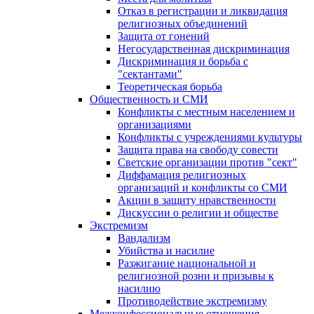
Отказ в регистрации и ликвидация
религиозных объединений
Защита от гонений
Негосударственная дискриминация
Дискриминация и борьба с
"сектантами"
Теоретическая борьба
Общественность и СМИ
Конфликты с местным населением и
организациями
Конфликты с учреждениями культуры
Защита права на свободу совести
Светские организации против "сект"
Диффамация религиозных
организаций и конфликты со СМИ
Акции в защиту нравственности
Дискуссии о религии и обществе
Экстремизм
Вандализм
Убийства и насилие
Разжигание национальной и
религиозной розни и призывы к
насилию
Противодействие экстремизму
Межконфессиональные отношения