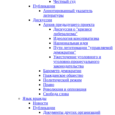
Честный суд
Публикации
Аннотированный указатель
литературы
Дискуссии
Архив предыдущего проекта
Дискуссия о "кризисе
либерализма"
Идеология консерватизма
Национальная идея
Пути легитимации "управляемой
демократии"
Ужесточение уголовного и
уголовно-процесуального
законодательства
Барометр демократии
Гражданское общество
Политический режим
Право
Революция и оппозиция
Свобода слова
Язык вражды
Новости
Публикации
Документы других организаций