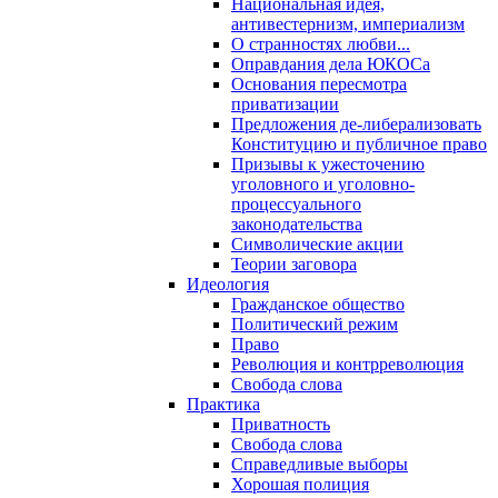
Национальная идея,
антивестернизм, империализм
О странностях любви...
Оправдания дела ЮКОСа
Основания пересмотра
приватизации
Предложения де-либерализовать
Конституцию и публичное право
Призывы к ужесточению
уголовного и уголовно-
процессуального
законодательства
Символические акции
Теории заговора
Идеология
Гражданское общество
Политический режим
Право
Революция и контрреволюция
Свобода слова
Практика
Приватность
Свобода слова
Справедливые выборы
Хорошая полиция