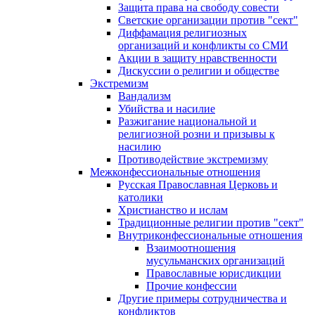
Защита права на свободу совести
Светские организации против "сект"
Диффамация религиозных
организаций и конфликты со СМИ
Акции в защиту нравственности
Дискуссии о религии и обществе
Экстремизм
Вандализм
Убийства и насилие
Разжигание национальной и
религиозной розни и призывы к
насилию
Противодействие экстремизму
Межконфессиональные отношения
Русская Православная Церковь и
католики
Христианство и ислам
Традиционные религии против "сект"
Внутриконфессиональные отношения
Взаимоотношения
мусульманских организаций
Православные юрисдикции
Прочие конфессии
Другие примеры сотрудничества и
конфликтов