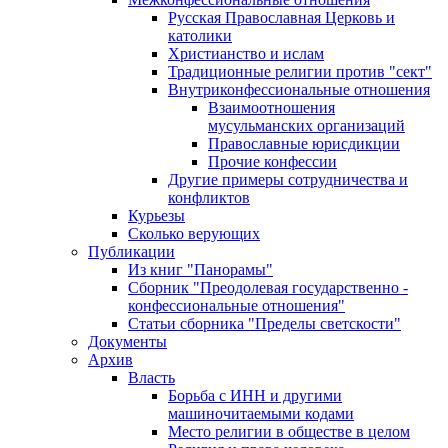
Русская Православная Церковь и
католики
Христианство и ислам
Традиционные религии против "сект"
Внутриконфессиональные отношения
Взаимоотношения
мусульманских организаций
Православные юрисдикции
Прочие конфессии
Другие примеры сотрудничества и
конфликтов
Курьезы
Сколько верующих
Публикации
Из книг "Панорамы"
Сборник "Преодолевая государственно -
конфессиональные отношения"
Статьи сборника "Пределы светскости"
Документы
Архив
Власть
Борьба с ИНН и другими
машиночитаемыми кодами
Место религии в обществе в целом