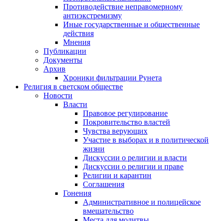
Противодействие неправомерному
антиэкстремизму
Иные государственные и общественные
действия
Мнения
Публикации
Документы
Архив
Хроники фильтрации Рунета
Религия в светском обществе
Новости
Власти
Правовое регулирование
Покровительство властей
Чувства верующих
Участие в выборах и в политической
жизни
Дискуссии о религии и власти
Дискуссии о религии и праве
Религии и карантин
Соглашения
Гонения
Административное и полицейское
вмешательство
Места для молитвы