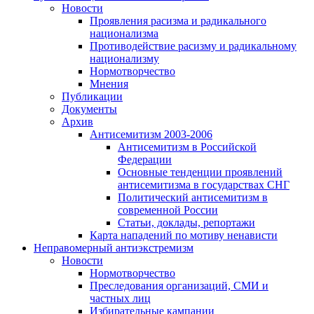
Новости
Проявления расизма и радикального
национализма
Противодействие расизму и радикальному
национализму
Нормотворчество
Мнения
Публикации
Документы
Архив
Антисемитизм 2003-2006
Антисемитизм в Российской
Федерации
Основные тенденции проявлений
антисемитизма в государствах СНГ
Политический антисемитизм в
современной России
Статьи, доклады, репортажи
Карта нападений по мотиву ненависти
Неправомерный антиэкстремизм
Новости
Нормотворчество
Преследования организаций, СМИ и
частных лиц
Избирательные кампании