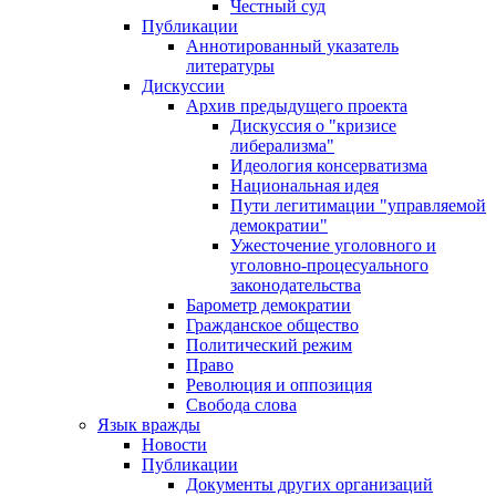
Честный суд
Публикации
Аннотированный указатель
литературы
Дискуссии
Архив предыдущего проекта
Дискуссия о "кризисе
либерализма"
Идеология консерватизма
Национальная идея
Пути легитимации "управляемой
демократии"
Ужесточение уголовного и
уголовно-процесуального
законодательства
Барометр демократии
Гражданское общество
Политический режим
Право
Революция и оппозиция
Свобода слова
Язык вражды
Новости
Публикации
Документы других организаций