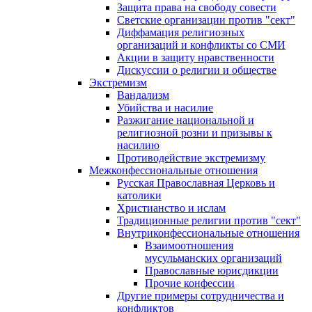
Защита права на свободу совести
Светские организации против "сект"
Диффамация религиозных
организаций и конфликты со СМИ
Акции в защиту нравственности
Дискуссии о религии и обществе
Экстремизм
Вандализм
Убийства и насилие
Разжигание национальной и
религиозной розни и призывы к
насилию
Противодействие экстремизму
Межконфессиональные отношения
Русская Православная Церковь и
католики
Христианство и ислам
Традиционные религии против "сект"
Внутриконфессиональные отношения
Взаимоотношения
мусульманских организаций
Православные юрисдикции
Прочие конфессии
Другие примеры сотрудничества и
конфликтов