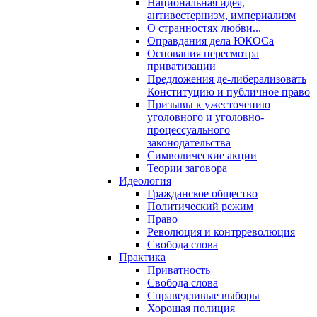
Национальная идея,
антивестернизм, империализм
О странностях любви...
Оправдания дела ЮКОСа
Основания пересмотра
приватизации
Предложения де-либерализовать
Конституцию и публичное право
Призывы к ужесточению
уголовного и уголовно-
процессуального
законодательства
Символические акции
Теории заговора
Идеология
Гражданское общество
Политический режим
Право
Революция и контрреволюция
Свобода слова
Практика
Приватность
Свобода слова
Справедливые выборы
Хорошая полиция