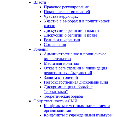
Власти
Правовое регулирование
Покровительство властей
Чувства верующих
Участие в выборах и в политической
жизни
Дискуссии о религии и власти
Дискуссии о религии и праве
Религии и карантин
Соглашения
Гонения
Административное и полицейское
вмешательство
Места для молитвы
Отказ в регистрации и ликвидация
религиозных объединений
Защита от гонений
Негосударственная дискриминация
Дискриминация и борьба с
"сектантами"
Теоретическая борьба
Общественность и СМИ
Конфликты с местным населением и
организациями
Конфликты с учреждениями культуры