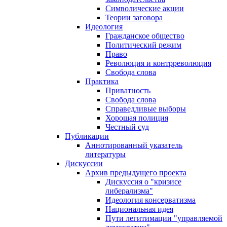
Символические акции
Теории заговора
Идеология
Гражданское общество
Политический режим
Право
Революция и контрреволюция
Свобода слова
Практика
Приватность
Свобода слова
Справедливые выборы
Хорошая полиция
Честный суд
Публикации
Аннотированный указатель
литературы
Дискуссии
Архив предыдущего проекта
Дискуссия о "кризисе
либерализма"
Идеология консерватизма
Национальная идея
Пути легитимации "управляемой