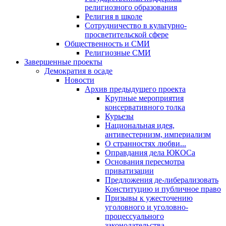
религиозного образования
Религия в школе
Сотрудничество в культурно-
просветительской сфере
Общественность и СМИ
Религиозные СМИ
Завершенные проекты
Демократия в осаде
Новости
Архив предыдущего проекта
Крупные мероприятия
консервативного толка
Курьезы
Национальная идея,
антивестернизм, империализм
О странностях любви...
Оправдания дела ЮКОСа
Основания пересмотра
приватизации
Предложения де-либерализовать
Конституцию и публичное право
Призывы к ужесточению
уголовного и уголовно-
процессуального
законодательства