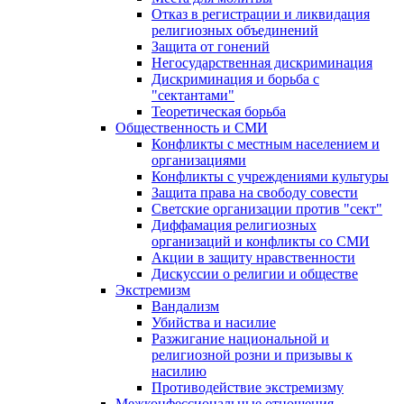
Отказ в регистрации и ликвидация
религиозных объединений
Защита от гонений
Негосударственная дискриминация
Дискриминация и борьба с
"сектантами"
Теоретическая борьба
Общественность и СМИ
Конфликты с местным населением и
организациями
Конфликты с учреждениями культуры
Защита права на свободу совести
Светские организации против "сект"
Диффамация религиозных
организаций и конфликты со СМИ
Акции в защиту нравственности
Дискуссии о религии и обществе
Экстремизм
Вандализм
Убийства и насилие
Разжигание национальной и
религиозной розни и призывы к
насилию
Противодействие экстремизму
Межконфессиональные отношения