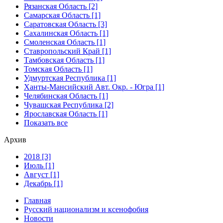
Рязанская Область [2]
Самарская Область [1]
Саратовская Область [3]
Сахалинская Область [1]
Смоленская Область [1]
Ставропольский Край [1]
Тамбовская Область [1]
Томская Область [1]
Удмуртская Республика [1]
Ханты-Мансийский Авт. Окр. - Югра [1]
Челябинская Область [1]
Чувашская Республика [2]
Ярославская Область [1]
Показать все
Архив
2018 [3]
Июль [1]
Август [1]
Декабрь [1]
Главная
Русский национализм и ксенофобия
Новости