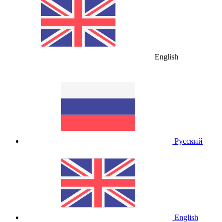
English
Русский
English