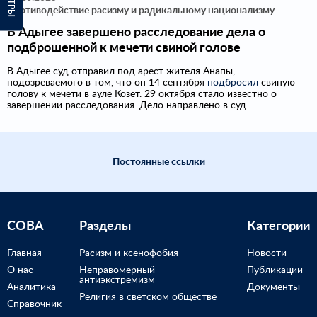
Противодействие расизму и радикальному национализму
В Адыгее завершено расследование дела о
подброшенной к мечети свиной голове
В Адыгее суд отправил под арест жителя Анапы,
подозреваемого в том, что он 14 сентября
подбросил
свиную
голову к мечети в ауле Козет. 29 октября стало известно о
завершении расследования. Дело направлено в суд.
Постоянные ссылки
СОВА
Разделы
Категории
Главная
Расизм и ксенофобия
Новости
О нас
Неправомерный
Публикации
антиэкстремизм
Аналитика
Документы
Религия в светском обществе
Справочник