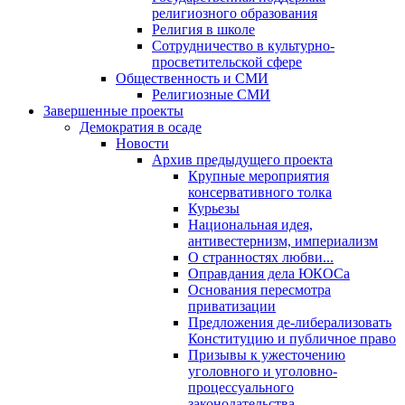
религиозного образования
Религия в школе
Сотрудничество в культурно-
просветительской сфере
Общественность и СМИ
Религиозные СМИ
Завершенные проекты
Демократия в осаде
Новости
Архив предыдущего проекта
Крупные мероприятия
консервативного толка
Курьезы
Национальная идея,
антивестернизм, империализм
О странностях любви...
Оправдания дела ЮКОСа
Основания пересмотра
приватизации
Предложения де-либерализовать
Конституцию и публичное право
Призывы к ужесточению
уголовного и уголовно-
процессуального
законодательства