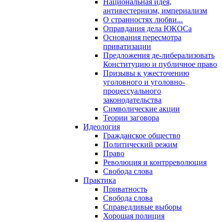
Национальная идея,
антивестернизм, империализм
О странностях любви...
Оправдания дела ЮКОСа
Основания пересмотра
приватизации
Предложения де-либерализовать
Конституцию и публичное право
Призывы к ужесточению
уголовного и уголовно-
процессуального
законодательства
Символические акции
Теории заговора
Идеология
Гражданское общество
Политический режим
Право
Революция и контрреволюция
Свобода слова
Практика
Приватность
Свобода слова
Справедливые выборы
Хорошая полиция