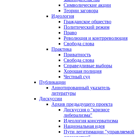
Символические акции
Теории заговора
Идеология
Гражданское общество
Политический режим
Право
Революция и контрреволюция
Свобода слова
Практика
Приватность
Свобода слова
Справедливые выборы
Хорошая полиция
Честный суд
Публикации
Аннотированный указатель
литературы
Дискуссии
Архив предыдущего проекта
Дискуссия о "кризисе
либерализма"
Идеология консерватизма
Национальная идея
Пути легитимации "управляемой