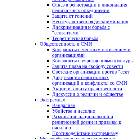
Отказ в регистрации и ликвидация
религиозных объединений
Защита от гонений
Негосударственная дискриминация
Дискриминация и борьба с
"сектантами"
Теоретическая борьба
Общественность и СМИ
Конфликты с местным населением и
организациями
Конфликты с учреждениями культуры
Защита права на свободу совести
Светские организации против "сект"
Диффамация религиозных
организаций и конфликты со СМИ
Акции в защиту нравственности
Дискуссии о религии и обществе
Экстремизм
Вандализм
Убийства и насилие
Разжигание национальной и
религиозной розни и призывы к
насилию
Противодействие экстремизму
Межконфессиональные отношения