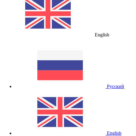
English
Русский
English