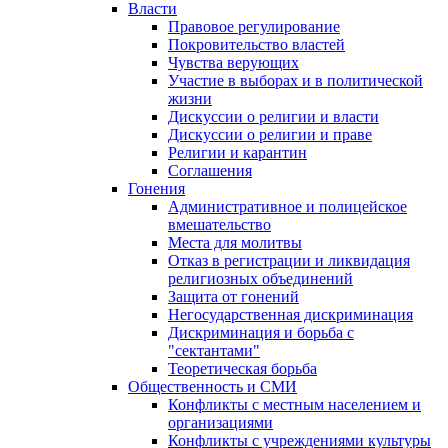
Власти
Правовое регулирование
Покровительство властей
Чувства верующих
Участие в выборах и в политической
жизни
Дискуссии о религии и власти
Дискуссии о религии и праве
Религии и карантин
Соглашения
Гонения
Административное и полицейское
вмешательство
Места для молитвы
Отказ в регистрации и ликвидация
религиозных объединений
Защита от гонений
Негосударственная дискриминация
Дискриминация и борьба с
"сектантами"
Теоретическая борьба
Общественность и СМИ
Конфликты с местным населением и
организациями
Конфликты с учреждениями культуры