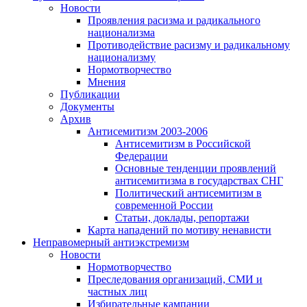
Новости
Проявления расизма и радикального
национализма
Противодействие расизму и радикальному
национализму
Нормотворчество
Мнения
Публикации
Документы
Архив
Антисемитизм 2003-2006
Антисемитизм в Российской
Федерации
Основные тенденции проявлений
антисемитизма в государствах СНГ
Политический антисемитизм в
современной России
Статьи, доклады, репортажи
Карта нападений по мотиву ненависти
Неправомерный антиэкстремизм
Новости
Нормотворчество
Преследования организаций, СМИ и
частных лиц
Избирательные кампании