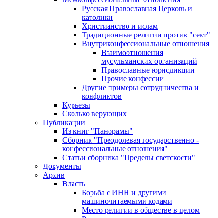
Русская Православная Церковь и
католики
Христианство и ислам
Традиционные религии против "сект"
Внутриконфессиональные отношения
Взаимоотношения
мусульманских организаций
Православные юрисдикции
Прочие конфессии
Другие примеры сотрудничества и
конфликтов
Курьезы
Сколько верующих
Публикации
Из книг "Панорамы"
Сборник "Преодолевая государственно -
конфессиональные отношения"
Статьи сборника "Пределы светскости"
Документы
Архив
Власть
Борьба с ИНН и другими
машиночитаемыми кодами
Место религии в обществе в целом