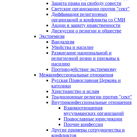
Защита права на свободу совести
Светские организации против "сект"
Диффамация религиозных
организаций и конфликты со СМИ
Акции в защиту нравственности
Дискуссии о религии и обществе
Экстремизм
Вандализм
Убийства и насилие
Разжигание национальной и
религиозной розни и призывы к
насилию
Противодействие экстремизму
Межконфессиональные отношения
Русская Православная Церковь и
католики
Христианство и ислам
Традиционные религии против "сект"
Внутриконфессиональные отношения
Взаимоотношения
мусульманских организаций
Православные юрисдикции
Прочие конфессии
Другие примеры сотрудничества и
конфликтов