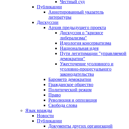
Честный суд
Публикации
Аннотированный указатель
литературы
Дискуссии
Архив предыдущего проекта
Дискуссия о "кризисе
либерализма"
Идеология консерватизма
Национальная идея
Пути легитимации "управляемой
демократии"
Ужесточение уголовного и
уголовно-процесуального
законодательства
Барометр демократии
Гражданское общество
Политический режим
Право
Революция и оппозиция
Свобода слова
Язык вражды
Новости
Публикации
Документы других организаций