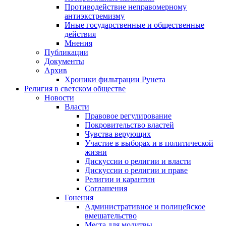
Противодействие неправомерному
антиэкстремизму
Иные государственные и общественные
действия
Мнения
Публикации
Документы
Архив
Хроники фильтрации Рунета
Религия в светском обществе
Новости
Власти
Правовое регулирование
Покровительство властей
Чувства верующих
Участие в выборах и в политической
жизни
Дискуссии о религии и власти
Дискуссии о религии и праве
Религии и карантин
Соглашения
Гонения
Административное и полицейское
вмешательство
Места для молитвы