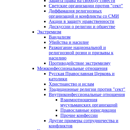
Защита права на свободу совести
Светские организации против "сект"
Диффамация религиозных
организаций и конфликты со СМИ
Акции в защиту нравственности
Дискуссии о религии и обществе
Экстремизм
Вандализм
Убийства и насилие
Разжигание национальной и
религиозной розни и призывы к
насилию
Противодействие экстремизму
Межконфессиональные отношения
Русская Православная Церковь и
католики
Христианство и ислам
Традиционные религии против "сект"
Внутриконфессиональные отношения
Взаимоотношения
мусульманских организаций
Православные юрисдикции
Прочие конфессии
Другие примеры сотрудничества и
конфликтов