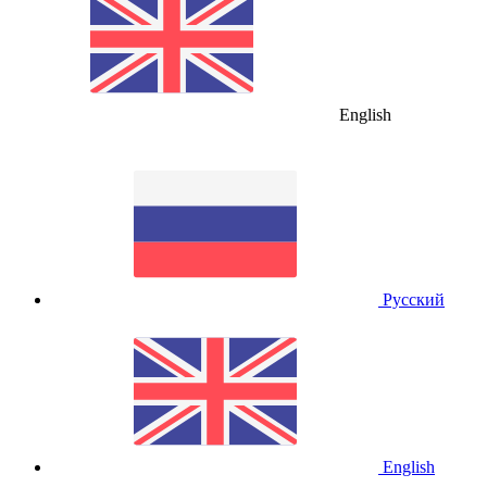
English
Русский
English