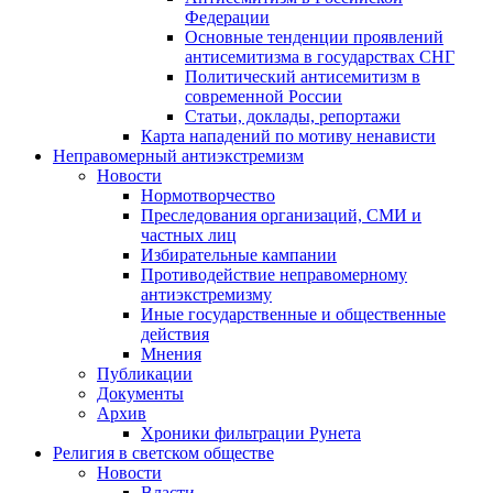
Федерации
Основные тенденции проявлений
антисемитизма в государствах СНГ
Политический антисемитизм в
современной России
Статьи, доклады, репортажи
Карта нападений по мотиву ненависти
Неправомерный антиэкстремизм
Новости
Нормотворчество
Преследования организаций, СМИ и
частных лиц
Избирательные кампании
Противодействие неправомерному
антиэкстремизму
Иные государственные и общественные
действия
Мнения
Публикации
Документы
Архив
Хроники фильтрации Рунета
Религия в светском обществе
Новости
Власти