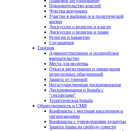
Правовое регулирование
Покровительство властей
Чувства верующих
Участие в выборах и в политической
жизни
Дискуссии о религии и власти
Дискуссии о религии и праве
Религии и карантин
Соглашения
Гонения
Административное и полицейское
вмешательство
Места для молитвы
Отказ в регистрации и ликвидация
религиозных объединений
Защита от гонений
Негосударственная дискриминация
Дискриминация и борьба с
"сектантами"
Теоретическая борьба
Общественность и СМИ
Конфликты с местным населением и
организациями
Конфликты с учреждениями культуры
Защита права на свободу совести