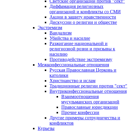
Светские организации против "сект"
Диффамация религиозных
организаций и конфликты со СМИ
Акции в защиту нравственности
Дискуссии о религии и обществе
Экстремизм
Вандализм
Убийства и насилие
Разжигание национальной и
религиозной розни и призывы к
насилию
Противодействие экстремизму
Межконфессиональные отношения
Русская Православная Церковь и
католики
Христианство и ислам
Традиционные религии против "сект"
Внутриконфессиональные отношения
Взаимоотношения
мусульманских организаций
Православные юрисдикции
Прочие конфессии
Другие примеры сотрудничества и
конфликтов
Курьезы