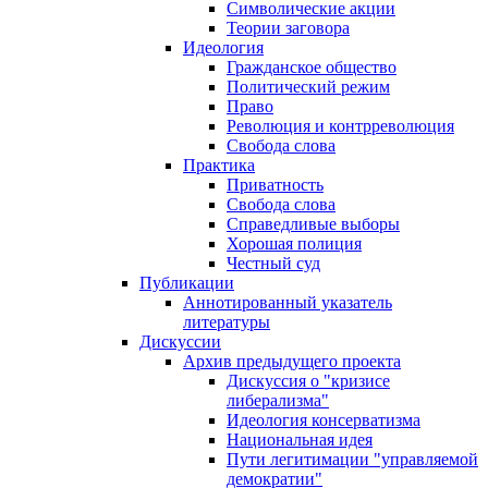
Символические акции
Теории заговора
Идеология
Гражданское общество
Политический режим
Право
Революция и контрреволюция
Свобода слова
Практика
Приватность
Свобода слова
Справедливые выборы
Хорошая полиция
Честный суд
Публикации
Аннотированный указатель
литературы
Дискуссии
Архив предыдущего проекта
Дискуссия о "кризисе
либерализма"
Идеология консерватизма
Национальная идея
Пути легитимации "управляемой
демократии"