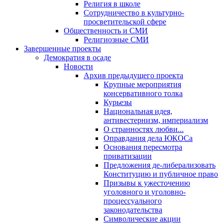
Религия в школе
Сотрудничество в культурно-
просветительской сфере
Общественность и СМИ
Религиозные СМИ
Завершенные проекты
Демократия в осаде
Новости
Архив предыдущего проекта
Крупные мероприятия
консервативного толка
Курьезы
Национальная идея,
антивестернизм, империализм
О странностях любви...
Оправдания дела ЮКОСа
Основания пересмотра
приватизации
Предложения де-либерализовать
Конституцию и публичное право
Призывы к ужесточению
уголовного и уголовно-
процессуального
законодательства
Символические акции