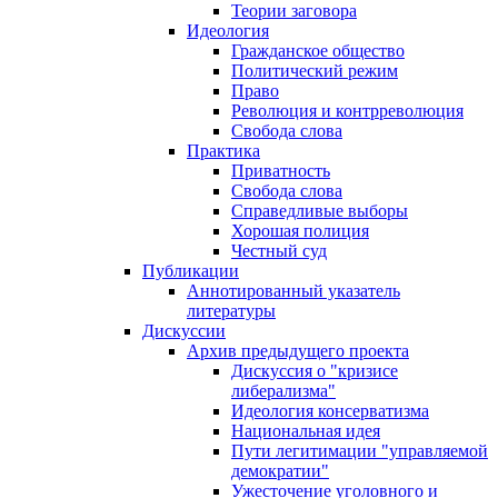
Теории заговора
Идеология
Гражданское общество
Политический режим
Право
Революция и контрреволюция
Свобода слова
Практика
Приватность
Свобода слова
Справедливые выборы
Хорошая полиция
Честный суд
Публикации
Аннотированный указатель
литературы
Дискуссии
Архив предыдущего проекта
Дискуссия о "кризисе
либерализма"
Идеология консерватизма
Национальная идея
Пути легитимации "управляемой
демократии"
Ужесточение уголовного и