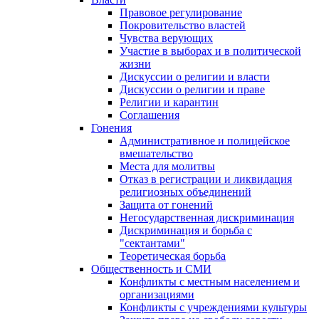
Правовое регулирование
Покровительство властей
Чувства верующих
Участие в выборах и в политической
жизни
Дискуссии о религии и власти
Дискуссии о религии и праве
Религии и карантин
Соглашения
Гонения
Административное и полицейское
вмешательство
Места для молитвы
Отказ в регистрации и ликвидация
религиозных объединений
Защита от гонений
Негосударственная дискриминация
Дискриминация и борьба с
"сектантами"
Теоретическая борьба
Общественность и СМИ
Конфликты с местным населением и
организациями
Конфликты с учреждениями культуры