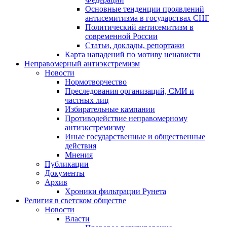
Основные тенденции проявлений
антисемитизма в государствах СНГ
Политический антисемитизм в
современной России
Статьи, доклады, репортажи
Карта нападений по мотиву ненависти
Неправомерный антиэкстремизм
Новости
Нормотворчество
Преследования организаций, СМИ и
частных лиц
Избирательные кампании
Противодействие неправомерному
антиэкстремизму
Иные государственные и общественные
действия
Мнения
Публикации
Документы
Архив
Хроники фильтрации Рунета
Религия в светском обществе
Новости
Власти