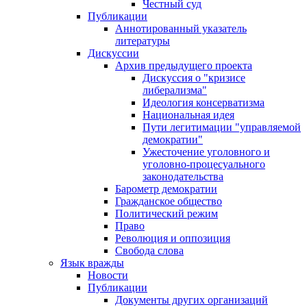
Честный суд
Публикации
Аннотированный указатель
литературы
Дискуссии
Архив предыдущего проекта
Дискуссия о "кризисе
либерализма"
Идеология консерватизма
Национальная идея
Пути легитимации "управляемой
демократии"
Ужесточение уголовного и
уголовно-процесуального
законодательства
Барометр демократии
Гражданское общество
Политический режим
Право
Революция и оппозиция
Свобода слова
Язык вражды
Новости
Публикации
Документы других организаций