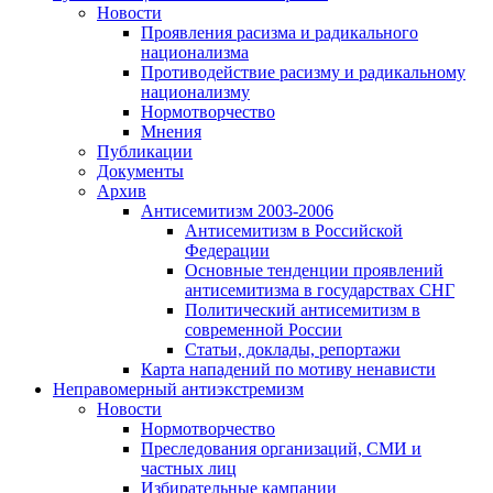
Новости
Проявления расизма и радикального
национализма
Противодействие расизму и радикальному
национализму
Нормотворчество
Мнения
Публикации
Документы
Архив
Антисемитизм 2003-2006
Антисемитизм в Российской
Федерации
Основные тенденции проявлений
антисемитизма в государствах СНГ
Политический антисемитизм в
современной России
Статьи, доклады, репортажи
Карта нападений по мотиву ненависти
Неправомерный антиэкстремизм
Новости
Нормотворчество
Преследования организаций, СМИ и
частных лиц
Избирательные кампании