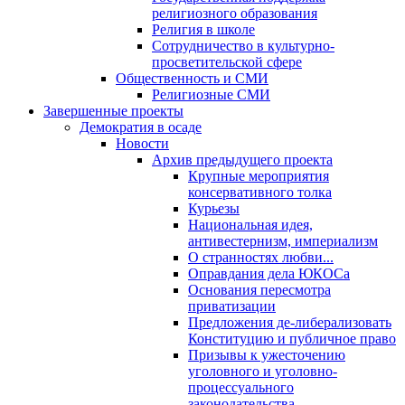
религиозного образования
Религия в школе
Сотрудничество в культурно-
просветительской сфере
Общественность и СМИ
Религиозные СМИ
Завершенные проекты
Демократия в осаде
Новости
Архив предыдущего проекта
Крупные мероприятия
консервативного толка
Курьезы
Национальная идея,
антивестернизм, империализм
О странностях любви...
Оправдания дела ЮКОСа
Основания пересмотра
приватизации
Предложения де-либерализовать
Конституцию и публичное право
Призывы к ужесточению
уголовного и уголовно-
процессуального
законодательства