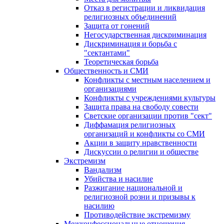
Отказ в регистрации и ликвидация
религиозных объединений
Защита от гонений
Негосударственная дискриминация
Дискриминация и борьба с
"сектантами"
Теоретическая борьба
Общественность и СМИ
Конфликты с местным населением и
организациями
Конфликты с учреждениями культуры
Защита права на свободу совести
Светские организации против "сект"
Диффамация религиозных
организаций и конфликты со СМИ
Акции в защиту нравственности
Дискуссии о религии и обществе
Экстремизм
Вандализм
Убийства и насилие
Разжигание национальной и
религиозной розни и призывы к
насилию
Противодействие экстремизму
Межконфессиональные отношения