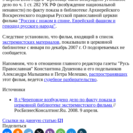
дело по ч. 1 ст. 282 УК РФ (возбуждение национальной
ненависти) по факту показа в библиотеке Архиерейского
Воскресенского подворья Русской православной церкви
фильма
"Россия с ножом в спине. Еврейский фашизм и
геноцид русского народа"
.
Следствие установило, что фильм, входящий в список
экстремистских материалов
, показывали в церковной
библиотеке с января по декабрь 2007 г. О подозреваемых не
сообщается.
Напомним, что в отношении главного редактора газеты "Русь
Православная" Константина Душенова и его подельников
Александра Малышева и Петра Мелешко,
распространявших
этот фильм, ведется
судебное разбирательство
.
Источники
В г.Череповце возбуждено дело по факту показа в
церковной библиотеке экстремистского фильма
//
РосБизнесКонсалтинг.Ru. 2008. 9 апреля.
Ссылки на данную статью
[2]
Поделиться