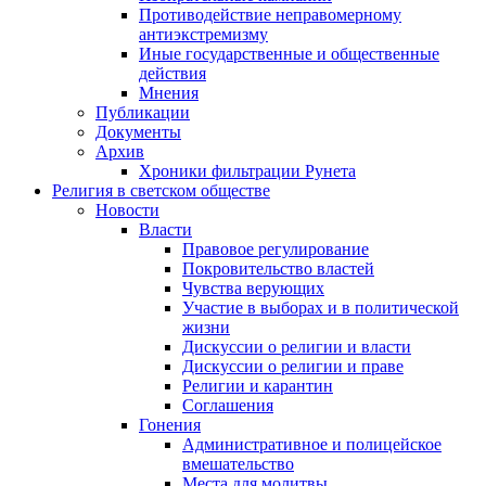
Противодействие неправомерному
антиэкстремизму
Иные государственные и общественные
действия
Мнения
Публикации
Документы
Архив
Хроники фильтрации Рунета
Религия в светском обществе
Новости
Власти
Правовое регулирование
Покровительство властей
Чувства верующих
Участие в выборах и в политической
жизни
Дискуссии о религии и власти
Дискуссии о религии и праве
Религии и карантин
Соглашения
Гонения
Административное и полицейское
вмешательство
Места для молитвы