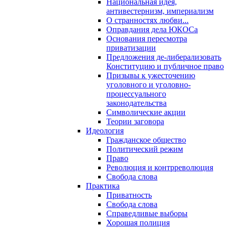
Национальная идея,
антивестернизм, империализм
О странностях любви...
Оправдания дела ЮКОСа
Основания пересмотра
приватизации
Предложения де-либерализовать
Конституцию и публичное право
Призывы к ужесточению
уголовного и уголовно-
процессуального
законодательства
Символические акции
Теории заговора
Идеология
Гражданское общество
Политический режим
Право
Революция и контрреволюция
Свобода слова
Практика
Приватность
Свобода слова
Справедливые выборы
Хорошая полиция