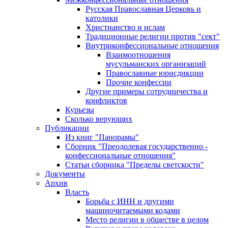
Русская Православная Церковь и
католики
Христианство и ислам
Традиционные религии против "сект"
Внутриконфессиональные отношения
Взаимоотношения
мусульманских организаций
Православные юрисдикции
Прочие конфессии
Другие примеры сотрудничества и
конфликтов
Курьезы
Сколько верующих
Публикации
Из книг "Панорамы"
Сборник "Преодолевая государственно -
конфессиональные отношения"
Статьи сборника "Пределы светскости"
Документы
Архив
Власть
Борьба с ИНН и другими
машиночитаемыми кодами
Место религии в обществе в целом