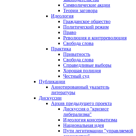
Символические акции
Теории заговора
Идеология
Гражданское общество
Политический режим
Право
Революция и контрреволюция
Свобода слова
Практика
Приватность
Свобода слова
Справедливые выборы
Хорошая полиция
Честный суд
Публикации
Аннотированный указатель
литературы
Дискуссии
Архив предыдущего проекта
Дискуссия о "кризисе
либерализма"
Идеология консерватизма
Национальная идея
Пути легитимации "управляемой