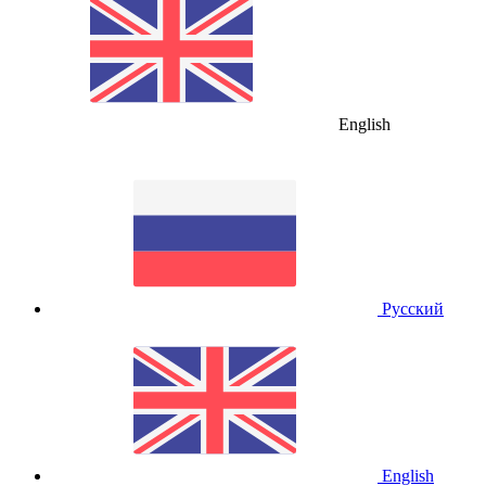
English
Русский
English