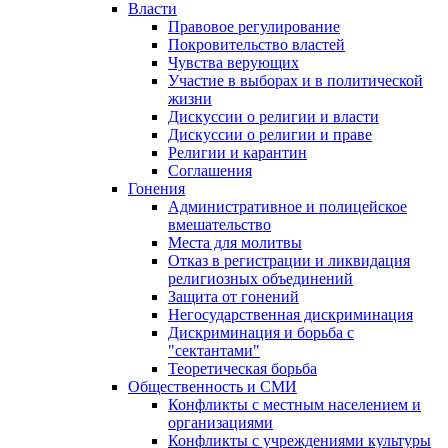
Власти
Правовое регулирование
Покровительство властей
Чувства верующих
Участие в выборах и в политической
жизни
Дискуссии о религии и власти
Дискуссии о религии и праве
Религии и карантин
Соглашения
Гонения
Административное и полицейское
вмешательство
Места для молитвы
Отказ в регистрации и ликвидация
религиозных объединений
Защита от гонений
Негосударственная дискриминация
Дискриминация и борьба с
"сектантами"
Теоретическая борьба
Общественность и СМИ
Конфликты с местным населением и
организациями
Конфликты с учреждениями культуры