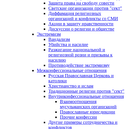
Защита права на свободу совести
Светские организации против "сект"
Диффамация религиозных
организаций и конфликты со СМИ
Акции в защиту нравственности
Дискуссии о религии и обществе
Экстремизм
Вандализм
Убийства и насилие
Разжигание национальной и
религиозной розни и призывы к
насилию
Противодействие экстремизму
Межконфессиональные отношения
Русская Православная Церковь и
католики
Христианство и ислам
Традиционные религии против "сект"
Внутриконфессиональные отношения
Взаимоотношения
мусульманских организаций
Православные юрисдикции
Прочие конфессии
Другие примеры сотрудничества и
конфликтов