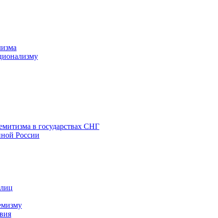
лизма
ционализму
емитизма в государствах СНГ
нной России
 лиц
емизму
вия