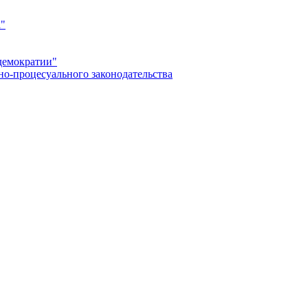
а"
демократии"
но-процесуального законодательства