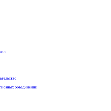
изни
ательство
игиозных объединений
"