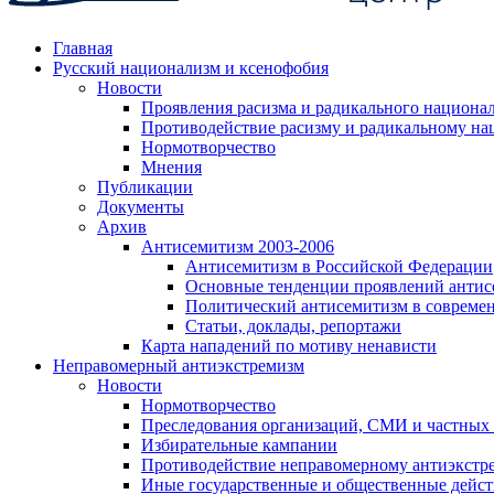
Главная
Русский национализм и ксенофобия
Новости
Проявления расизма и радикального национа
Противодействие расизму и радикальному на
Нормотворчество
Мнения
Публикации
Документы
Архив
Антисемитизм 2003-2006
Антисемитизм в Российской Федерации
Основные тенденции проявлений антис
Политический антисемитизм в совреме
Статьи, доклады, репортажи
Карта нападений по мотиву ненависти
Неправомерный антиэкстремизм
Новости
Нормотворчество
Преследования организаций, СМИ и частных
Избирательные кампании
Противодействие неправомерному антиэкстр
Иные государственные и общественные дейст