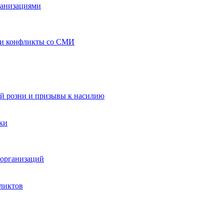
ганизациями
 и конфликты со СМИ
й розни и призывы к насилию
ки
организаций
ликтов