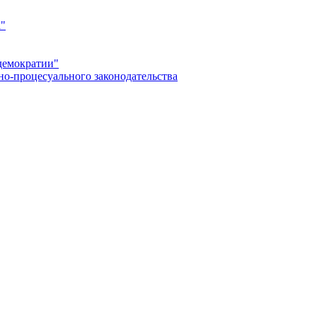
а"
демократии"
но-процесуального законодательства