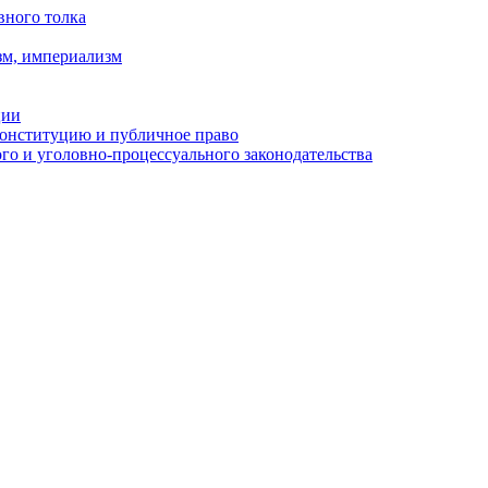
вного толка
зм, империализм
ции
Конституцию и публичное право
о и уголовно-процессуального законодательства