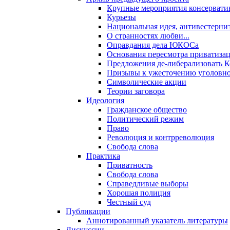
Крупные мероприятия консервати
Курьезы
Национальная идея, антивестерни
О странностях любви...
Оправдания дела ЮКОСа
Основания пересмотра приватиза
Предложения де-либерализовать 
Призывы к ужесточению уголовног
Символические акции
Теории заговора
Идеология
Гражданское общество
Политический режим
Право
Революция и контрреволюция
Свобода слова
Практика
Приватность
Свобода слова
Справедливые выборы
Хорошая полиция
Честный суд
Публикации
Аннотированный указатель литературы
Дискуссии