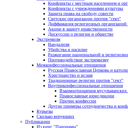
Конфликты с местным населением и ор
Конфликты с учреждениями культуры
Защита права на свободу совести
Светские организации против "сект"
Диффамация религиозных организаций
Акции в защиту нравственности
Дискуссии о религии и обществе
Экстремизм
Вандализм
Убийства и насилие
Разжигание национальной и религиозно
Противодействие экстремизму
Межконфессиональные отношения
Русская Православная Церковь и католи
Христианство и ислам
Традиционные религии против "сект"
Внутриконфессиональные отношения
Взаимоотношения мусульманских 
Православные юрисдикции
Прочие конфессии
Другие примеры сотрудничества и конф
Курьезы
Сколько верующих
Публикации
Из книг "Панорамы"