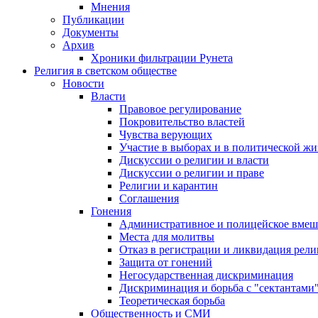
Мнения
Публикации
Документы
Архив
Хроники фильтрации Рунета
Религия в светском обществе
Новости
Власти
Правовое регулирование
Покровительство властей
Чувства верующих
Участие в выборах и в политической ж
Дискуссии о религии и власти
Дискуссии о религии и праве
Религии и карантин
Соглашения
Гонения
Административное и полицейское вмеш
Места для молитвы
Отказ в регистрации и ликвидация рел
Защита от гонений
Негосударственная дискриминация
Дискриминация и борьба с "сектантами
Теоретическая борьба
Общественность и СМИ