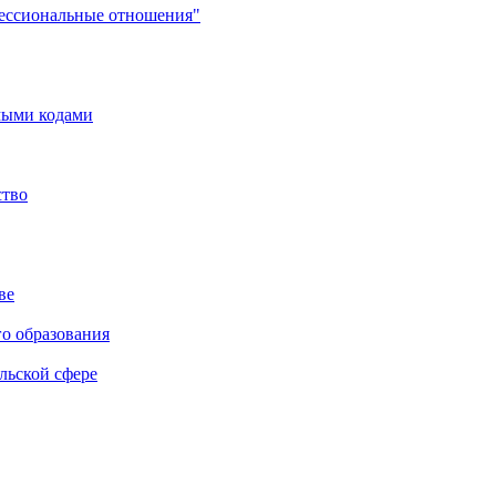
фессиональные отношения"
мыми кодами
ство
ве
го образования
льской сфере