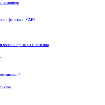
ганизациями
 и конфликты со СМИ
й розни и призывы к насилию
ки
организаций
ликтов