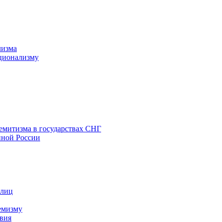
лизма
ционализму
емитизма в государствах СНГ
нной России
 лиц
емизму
вия