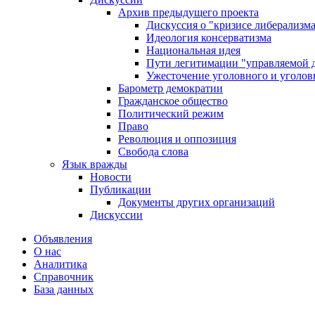
Архив предыдущего проекта
Дискуссия о "кризисе либерализм
Идеология консерватизма
Национальная идея
Пути легитимации "управляемой 
Ужесточение уголовного и уголов
Барометр демократии
Гражданское общество
Политический режим
Право
Революция и оппозиция
Свобода слова
Язык вражды
Новости
Публикации
Документы других организаций
Дискуссии
Объявления
О нас
Аналитика
Справочник
База данных