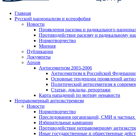
Главная
Русский национализм и ксенофобия
Новости
Проявления расизма и радикального национа
Противодействие расизму и радикальному на
Нормотворчество
Мнения
Публикации
Документы
Архив
Антисемитизм 2003-2006
Антисемитизм в Российской Федерации
Основные тенденции проявлений антис
Политический антисемитизм в совреме
Статьи, доклады, репортажи
Карта нападений по мотиву ненависти
Неправомерный антиэкстремизм
Новости
Нормотворчество
Преследования организаций, СМИ и частных
Избирательные кампании
Противодействие неправомерному антиэкстр
Иные государственные и общественные дейст