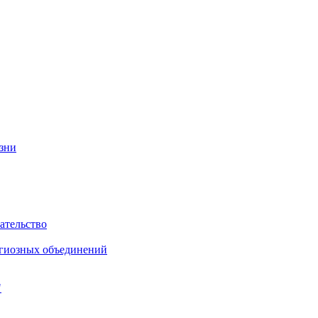
изни
ательство
игиозных объединений
"