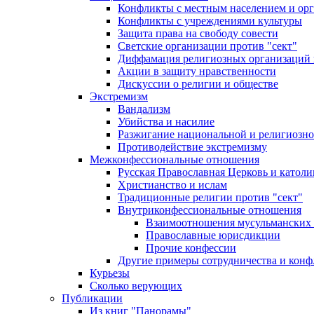
Конфликты с местным населением и ор
Конфликты с учреждениями культуры
Защита права на свободу совести
Светские организации против "сект"
Диффамация религиозных организаций
Акции в защиту нравственности
Дискуссии о религии и обществе
Экстремизм
Вандализм
Убийства и насилие
Разжигание национальной и религиозно
Противодействие экстремизму
Межконфессиональные отношения
Русская Православная Церковь и католи
Христианство и ислам
Традиционные религии против "сект"
Внутриконфессиональные отношения
Взаимоотношения мусульманских 
Православные юрисдикции
Прочие конфессии
Другие примеры сотрудничества и конф
Курьезы
Сколько верующих
Публикации
Из книг "Панорамы"