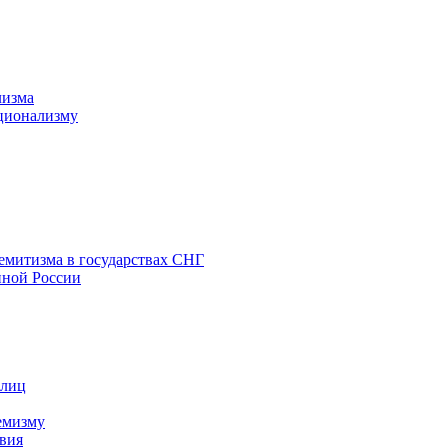
лизма
ционализму
емитизма в государствах СНГ
нной России
 лиц
емизму
вия