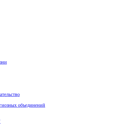
изни
ательство
игиозных объединений
"