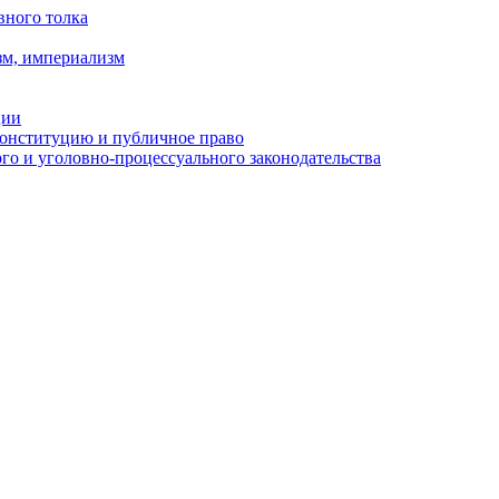
вного толка
зм, империализм
ции
Конституцию и публичное право
о и уголовно-процессуального законодательства