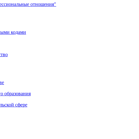
фессиональные отношения"
мыми кодами
ство
ве
го образования
льской сфере