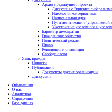
Архив предыдущего проекта
Дискуссия о "кризисе либерализм
Идеология консерватизма
Национальная идея
Пути легитимации "управляемой 
Ужесточение уголовного и уголов
Барометр демократии
Гражданское общество
Политический режим
Право
Революция и оппозиция
Свобода слова
Язык вражды
Новости
Публикации
Документы других организаций
Дискуссии
Объявления
О нас
Аналитика
Справочник
База данных