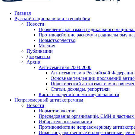
Главная
Русский национализм и ксенофобия
Новости
Проявления расизма и радикального национа
Противодействие расизму и радикальному на
Нормотворчество
Мнения
Публикации
Документы
Архив
Антисемитизм 2003-2006
Антисемитизм в Российской Федерации
Основные тенденции проявлений антис
Политический антисемитизм в совреме
Статьи, доклады, репортажи
Карта нападений по мотиву ненависти
Неправомерный антиэкстремизм
Новости
Нормотворчество
Преследования организаций, СМИ и частных
Избирательные кампании
Противодействие неправомерному антиэкстр
Иные государственные и общественные дейст