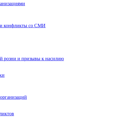
ганизациями
 и конфликты со СМИ
й розни и призывы к насилию
ки
организаций
ликтов