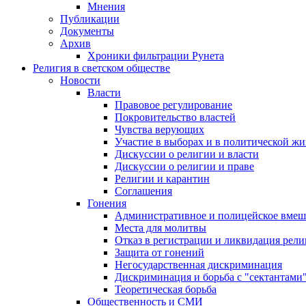
Мнения
Публикации
Документы
Архив
Хроники фильтрации Рунета
Религия в светском обществе
Новости
Власти
Правовое регулирование
Покровительство властей
Чувства верующих
Участие в выборах и в политической ж
Дискуссии о религии и власти
Дискуссии о религии и праве
Религии и карантин
Соглашения
Гонения
Административное и полицейское вмеш
Места для молитвы
Отказ в регистрации и ликвидация рел
Защита от гонений
Негосударственная дискриминация
Дискриминация и борьба с "сектантами
Теоретическая борьба
Общественность и СМИ