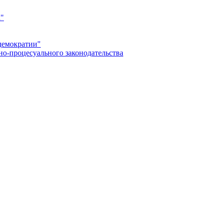
а"
демократии"
но-процесуального законодательства