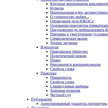
Крупные мероприятия консервати
Курьезы
Национальная идея, антивестерни
О странностях любви...
Оправдания дела ЮКОСа
Основания пересмотра приватиза
Предложения де-либерализовать 
Призывы к ужесточению уголовног
Символические акции
Теории заговора
Идеология
Гражданское общество
Политический режим
Право
Революция и контрреволюция
Свобода слова
Практика
Приватность
Свобода слова
Справедливые выборы
Хорошая полиция
Честный суд
Публикации
Аннотированный указатель литературы
Дискуссии