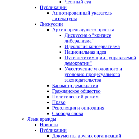
Честный суд
Публикации
Аннотированный указатель
литературы
Дискуссии
Архив предыдущего проекта
Дискуссия о "кризисе
либерализма"
Идеология консерватизма
Национальная идея
Пути легитимации "управляемой
демократии"
Ужесточение уголовного и
уголовно-процесуального
законодательства
Барометр демократии
Гражданское общество
Политический режим
Право
Революция и оппозиция
Свобода слова
Язык вражды
Новости
Публикации
Документы других организаций