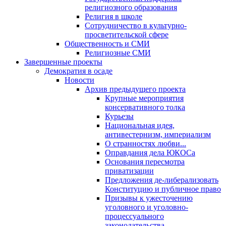
религиозного образования
Религия в школе
Сотрудничество в культурно-
просветительской сфере
Общественность и СМИ
Религиозные СМИ
Завершенные проекты
Демократия в осаде
Новости
Архив предыдущего проекта
Крупные мероприятия
консервативного толка
Курьезы
Национальная идея,
антивестернизм, империализм
О странностях любви...
Оправдания дела ЮКОСа
Основания пересмотра
приватизации
Предложения де-либерализовать
Конституцию и публичное право
Призывы к ужесточению
уголовного и уголовно-
процессуального
законодательства