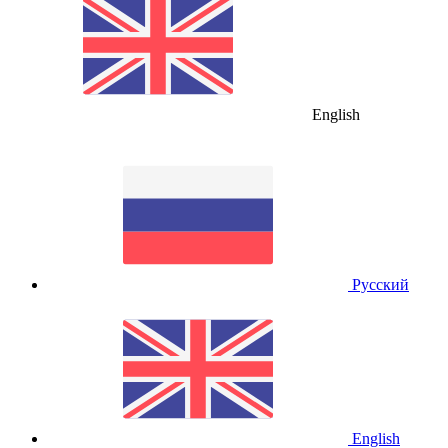
English
Русский
English