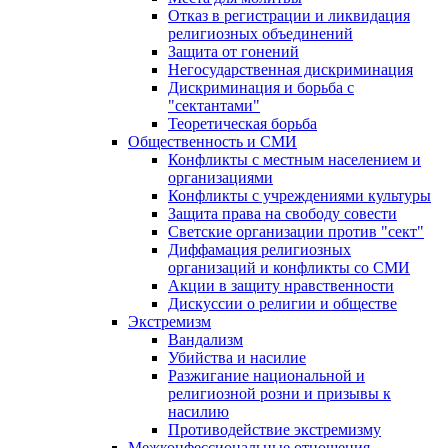
Отказ в регистрации и ликвидация
религиозных объединений
Защита от гонений
Негосударственная дискриминация
Дискриминация и борьба с
"сектантами"
Теоретическая борьба
Общественность и СМИ
Конфликты с местным населением и
организациями
Конфликты с учреждениями культуры
Защита права на свободу совести
Светские организации против "сект"
Диффамация религиозных
организаций и конфликты со СМИ
Акции в защиту нравственности
Дискуссии о религии и обществе
Экстремизм
Вандализм
Убийства и насилие
Разжигание национальной и
религиозной розни и призывы к
насилию
Противодействие экстремизму
Межконфессиональные отношения