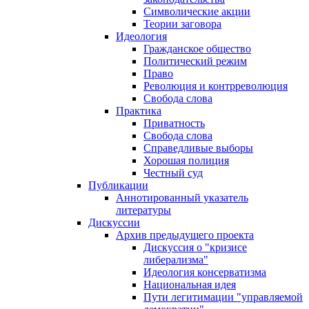
Символические акции
Теории заговора
Идеология
Гражданское общество
Политический режим
Право
Революция и контрреволюция
Свобода слова
Практика
Приватность
Свобода слова
Справедливые выборы
Хорошая полиция
Честный суд
Публикации
Аннотированный указатель
литературы
Дискуссии
Архив предыдущего проекта
Дискуссия о "кризисе
либерализма"
Идеология консерватизма
Национальная идея
Пути легитимации "управляемой