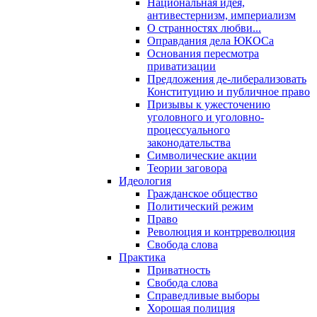
Национальная идея,
антивестернизм, империализм
О странностях любви...
Оправдания дела ЮКОСа
Основания пересмотра
приватизации
Предложения де-либерализовать
Конституцию и публичное право
Призывы к ужесточению
уголовного и уголовно-
процессуального
законодательства
Символические акции
Теории заговора
Идеология
Гражданское общество
Политический режим
Право
Революция и контрреволюция
Свобода слова
Практика
Приватность
Свобода слова
Справедливые выборы
Хорошая полиция