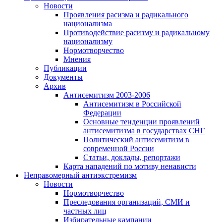
Новости
Проявления расизма и радикального
национализма
Противодействие расизму и радикальному
национализму
Нормотворчество
Мнения
Публикации
Документы
Архив
Антисемитизм 2003-2006
Антисемитизм в Российской
Федерации
Основные тенденции проявлений
антисемитизма в государствах СНГ
Политический антисемитизм в
современной России
Статьи, доклады, репортажи
Карта нападений по мотиву ненависти
Неправомерный антиэкстремизм
Новости
Нормотворчество
Преследования организаций, СМИ и
частных лиц
Избирательные кампании