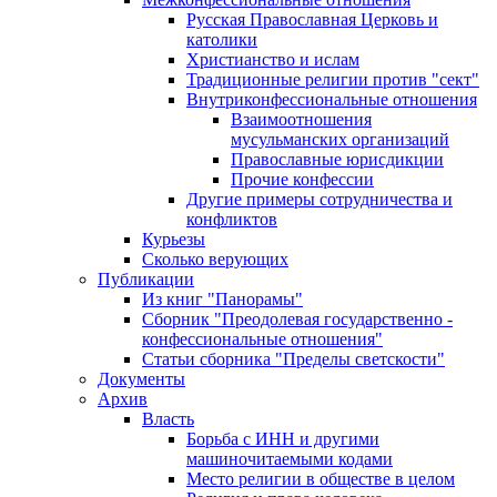
Русская Православная Церковь и
католики
Христианство и ислам
Традиционные религии против "сект"
Внутриконфессиональные отношения
Взаимоотношения
мусульманских организаций
Православные юрисдикции
Прочие конфессии
Другие примеры сотрудничества и
конфликтов
Курьезы
Сколько верующих
Публикации
Из книг "Панорамы"
Сборник "Преодолевая государственно -
конфессиональные отношения"
Статьи сборника "Пределы светскости"
Документы
Архив
Власть
Борьба с ИНН и другими
машиночитаемыми кодами
Место религии в обществе в целом