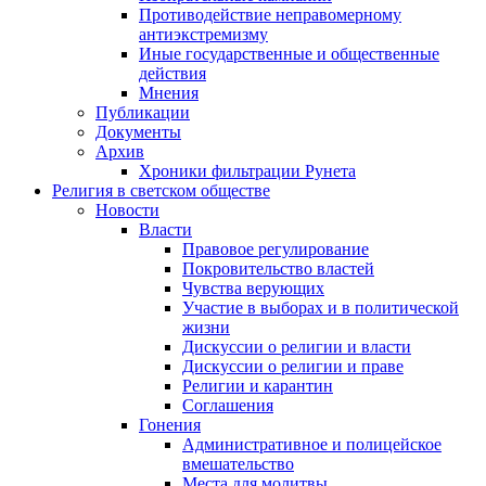
Противодействие неправомерному
антиэкстремизму
Иные государственные и общественные
действия
Мнения
Публикации
Документы
Архив
Хроники фильтрации Рунета
Религия в светском обществе
Новости
Власти
Правовое регулирование
Покровительство властей
Чувства верующих
Участие в выборах и в политической
жизни
Дискуссии о религии и власти
Дискуссии о религии и праве
Религии и карантин
Соглашения
Гонения
Административное и полицейское
вмешательство
Места для молитвы