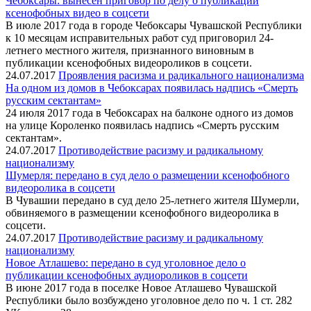
Чебоксары: вынесен приговор по делу о публикации
ксенофобных видео в соцсети
В июле 2017 года в городе Чебоксары Чувашской Республики
к 10 месяцам исправительных работ суд приговорил 24-
летнего местного жителя, признанного виновным в
публикации ксенофобных видеороликов в соцсети.
24.07.2017
Проявления расизма и радикального национализма
На одном из домов в Чебоксарах появилась надпись «Смерть
русским сектантам»
24 июля 2017 года в Чебоксарах на балконе одного из домов
на улице Короленко появилась надпись «Смерть русским
сектантам».
24.07.2017
Противодействие расизму и радикальному
национализму
Шумерля: передано в суд дело о размещении ксенофобного
видеоролика в соцсети
В Чувашии передано в суд дело 25-летнего жителя Шумерли,
обвиняемого в размещении ксенофобного видеоролика в
соцсети.
24.07.2017
Противодействие расизму и радикальному
национализму
Новое Атлашево: передано в суд уголовное дело о
публикации ксенофобных аудиороликов в соцсети
В июне 2017 года в поселке Новое Атлашево Чувашской
Республики было возбуждено уголовное дело по ч. 1 ст. 282