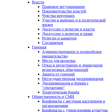
Власти
Правовое регулирование
Покровительство властей
Чувства верующих
Участие в выборах и в политической
жизни
Дискуссии о религии и власти
Дискуссии о религии и праве
Религии и карантин
Соглашения
Гонения
Административное и полицейское
вмешательство
Места для молитвы
Отказ в регистрации и ликвидация
религиозных объединений
Защита от гонений
Негосударственная дискриминация
Дискриминация и борьба с
"сектантами"
Теоретическая борьба
Общественность и СМИ
Конфликты с местным населением и
организациями
Конфликты с учреждениями культуры