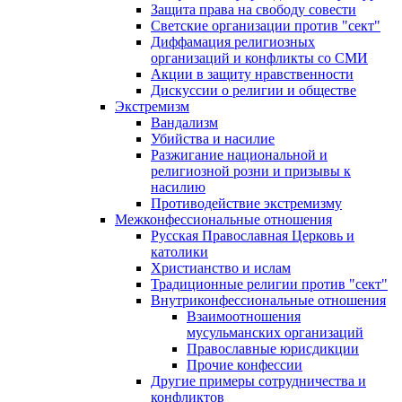
Защита права на свободу совести
Светские организации против "сект"
Диффамация религиозных
организаций и конфликты со СМИ
Акции в защиту нравственности
Дискуссии о религии и обществе
Экстремизм
Вандализм
Убийства и насилие
Разжигание национальной и
религиозной розни и призывы к
насилию
Противодействие экстремизму
Межконфессиональные отношения
Русская Православная Церковь и
католики
Христианство и ислам
Традиционные религии против "сект"
Внутриконфессиональные отношения
Взаимоотношения
мусульманских организаций
Православные юрисдикции
Прочие конфессии
Другие примеры сотрудничества и
конфликтов