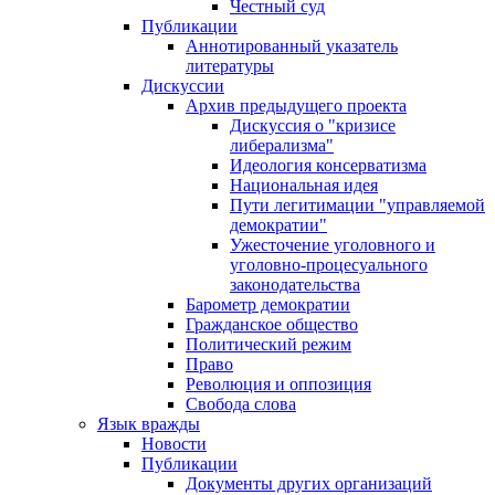
Честный суд
Публикации
Аннотированный указатель
литературы
Дискуссии
Архив предыдущего проекта
Дискуссия о "кризисе
либерализма"
Идеология консерватизма
Национальная идея
Пути легитимации "управляемой
демократии"
Ужесточение уголовного и
уголовно-процесуального
законодательства
Барометр демократии
Гражданское общество
Политический режим
Право
Революция и оппозиция
Свобода слова
Язык вражды
Новости
Публикации
Документы других организаций