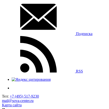
Подписка
RSS
Тел:
+7 (495) 517-9230
mail@sova-center.ru
Карта сайта