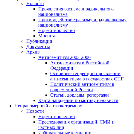
Новости
Проявления расизма и радикального
национализма
Противодействие расизму и радикальному
национализму
Нормотворчество
Мнения
Публикации
Документы
Архив
Антисемитизм 2003-2006
Антисемитизм в Российской
Федерации
Основные тенденции проявлений
антисемитизма в государствах СНГ
Политический антисемитизм в
современной России
Статьи, доклады, репортажи
Карта нападений по мотиву ненависти
Неправомерный антиэкстремизм
Новости
Нормотворчество
Преследования организаций, СМИ и
частных лиц
Избирательные кампании