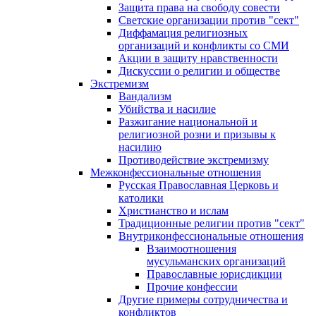
Защита права на свободу совести
Светские организации против "сект"
Диффамация религиозных
организаций и конфликты со СМИ
Акции в защиту нравственности
Дискуссии о религии и обществе
Экстремизм
Вандализм
Убийства и насилие
Разжигание национальной и
религиозной розни и призывы к
насилию
Противодействие экстремизму
Межконфессиональные отношения
Русская Православная Церковь и
католики
Христианство и ислам
Традиционные религии против "сект"
Внутриконфессиональные отношения
Взаимоотношения
мусульманских организаций
Православные юрисдикции
Прочие конфессии
Другие примеры сотрудничества и
конфликтов