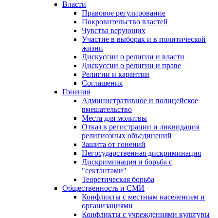
Власти
Правовое регулирование
Покровительство властей
Чувства верующих
Участие в выборах и в политической
жизни
Дискуссии о религии и власти
Дискуссии о религии и праве
Религии и карантин
Соглашения
Гонения
Административное и полицейское
вмешательство
Места для молитвы
Отказ в регистрации и ликвидация
религиозных объединений
Защита от гонений
Негосударственная дискриминация
Дискриминация и борьба с
"сектантами"
Теоретическая борьба
Общественность и СМИ
Конфликты с местным населением и
организациями
Конфликты с учреждениями культуры