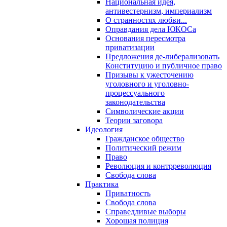
Национальная идея,
антивестернизм, империализм
О странностях любви...
Оправдания дела ЮКОСа
Основания пересмотра
приватизации
Предложения де-либерализовать
Конституцию и публичное право
Призывы к ужесточению
уголовного и уголовно-
процессуального
законодательства
Символические акции
Теории заговора
Идеология
Гражданское общество
Политический режим
Право
Революция и контрреволюция
Свобода слова
Практика
Приватность
Свобода слова
Справедливые выборы
Хорошая полиция