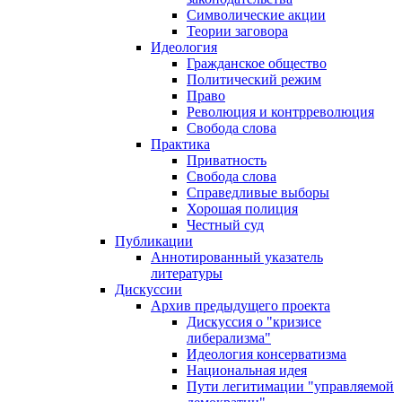
Символические акции
Теории заговора
Идеология
Гражданское общество
Политический режим
Право
Революция и контрреволюция
Свобода слова
Практика
Приватность
Свобода слова
Справедливые выборы
Хорошая полиция
Честный суд
Публикации
Аннотированный указатель
литературы
Дискуссии
Архив предыдущего проекта
Дискуссия о "кризисе
либерализма"
Идеология консерватизма
Национальная идея
Пути легитимации "управляемой