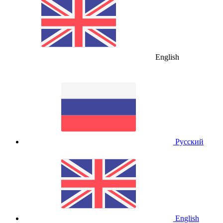
English
Русский
English