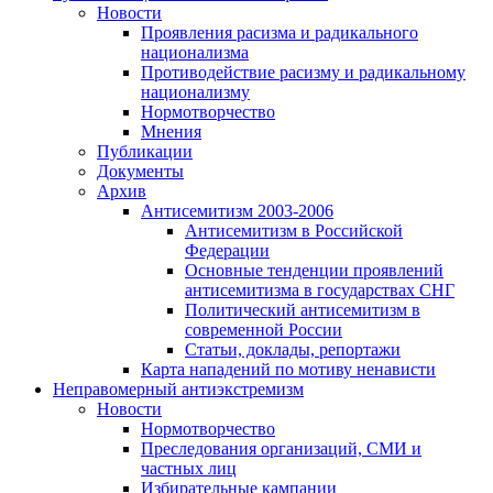
Новости
Проявления расизма и радикального
национализма
Противодействие расизму и радикальному
национализму
Нормотворчество
Мнения
Публикации
Документы
Архив
Антисемитизм 2003-2006
Антисемитизм в Российской
Федерации
Основные тенденции проявлений
антисемитизма в государствах СНГ
Политический антисемитизм в
современной России
Статьи, доклады, репортажи
Карта нападений по мотиву ненависти
Неправомерный антиэкстремизм
Новости
Нормотворчество
Преследования организаций, СМИ и
частных лиц
Избирательные кампании