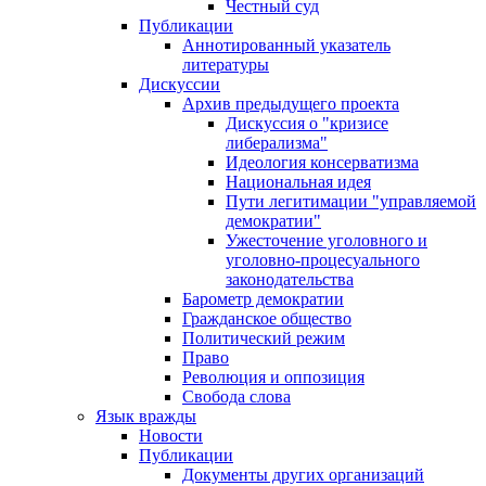
Честный суд
Публикации
Аннотированный указатель
литературы
Дискуссии
Архив предыдущего проекта
Дискуссия о "кризисе
либерализма"
Идеология консерватизма
Национальная идея
Пути легитимации "управляемой
демократии"
Ужесточение уголовного и
уголовно-процесуального
законодательства
Барометр демократии
Гражданское общество
Политический режим
Право
Революция и оппозиция
Свобода слова
Язык вражды
Новости
Публикации
Документы других организаций