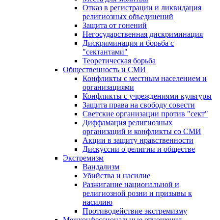
Отказ в регистрации и ликвидация
религиозных объединений
Защита от гонений
Негосударственная дискриминация
Дискриминация и борьба с
"сектантами"
Теоретическая борьба
Общественность и СМИ
Конфликты с местным населением и
организациями
Конфликты с учреждениями культуры
Защита права на свободу совести
Светские организации против "сект"
Диффамация религиозных
организаций и конфликты со СМИ
Акции в защиту нравственности
Дискуссии о религии и обществе
Экстремизм
Вандализм
Убийства и насилие
Разжигание национальной и
религиозной розни и призывы к
насилию
Противодействие экстремизму
Межконфессиональные отношения