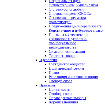
Национальная идея,
антивестернизм, империализм
О странностях любви...
Оправдания дела ЮКОСа
Основания пересмотра
приватизации
Предложения де-либерализовать
Конституцию и публичное право
Призывы к ужесточению
уголовного и уголовно-
процессуального
законодательства
Символические акции
Теории заговора
Идеология
Гражданское общество
Политический режим
Право
Революция и контрреволюция
Свобода слова
Практика
Приватность
Свобода слова
Справедливые выборы
Хорошая полиция