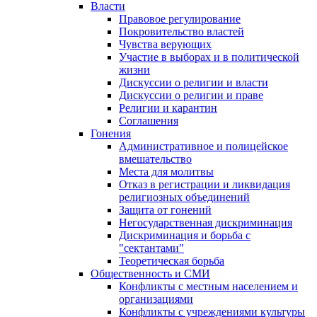
Власти
Правовое регулирование
Покровительство властей
Чувства верующих
Участие в выборах и в политической
жизни
Дискуссии о религии и власти
Дискуссии о религии и праве
Религии и карантин
Соглашения
Гонения
Административное и полицейское
вмешательство
Места для молитвы
Отказ в регистрации и ликвидация
религиозных объединений
Защита от гонений
Негосударственная дискриминация
Дискриминация и борьба с
"сектантами"
Теоретическая борьба
Общественность и СМИ
Конфликты с местным населением и
организациями
Конфликты с учреждениями культуры