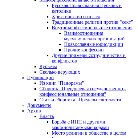
Русская Православная Церковь и
католики
Христианство и ислам
Традиционные религии против "сект"
Внутриконфессиональные отношения
Взаимоотношения
мусульманских организаций
Православные юрисдикции
Прочие конфессии
Другие примеры сотрудничества и
конфликтов
Курьезы
Сколько верующих
Публикации
Из книг "Панорамы"
Сборник "Преодолевая государственно -
конфессиональные отношения"
Статьи сборника "Пределы светскости"
Документы
Архив
Власть
Борьба с ИНН и другими
машиночитаемыми кодами
Место религии в обществе в целом