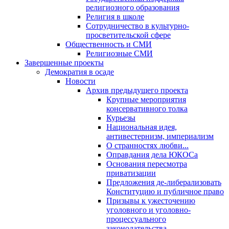
религиозного образования
Религия в школе
Сотрудничество в культурно-
просветительской сфере
Общественность и СМИ
Религиозные СМИ
Завершенные проекты
Демократия в осаде
Новости
Архив предыдущего проекта
Крупные мероприятия
консервативного толка
Курьезы
Национальная идея,
антивестернизм, империализм
О странностях любви...
Оправдания дела ЮКОСа
Основания пересмотра
приватизации
Предложения де-либерализовать
Конституцию и публичное право
Призывы к ужесточению
уголовного и уголовно-
процессуального
законодательства