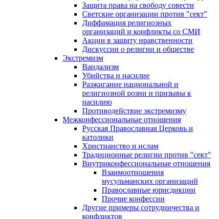
Защита права на свободу совести
Светские организации против "сект"
Диффамация религиозных
организаций и конфликты со СМИ
Акции в защиту нравственности
Дискуссии о религии и обществе
Экстремизм
Вандализм
Убийства и насилие
Разжигание национальной и
религиозной розни и призывы к
насилию
Противодействие экстремизму
Межконфессиональные отношения
Русская Православная Церковь и
католики
Христианство и ислам
Традиционные религии против "сект"
Внутриконфессиональные отношения
Взаимоотношения
мусульманских организаций
Православные юрисдикции
Прочие конфессии
Другие примеры сотрудничества и
конфликтов