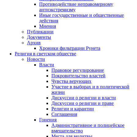
Противодействие неправомерному
антиэкстремизму
Иные государственные и общественные
действия
Мнения
Публикации
Документы
Архив
Хроники фильтрации Рунета
Религия в светском обществе
Новости
Власти
Правовое регулирование
Покровительство властей
Чувства верующих
Участие в выборах и в политической
жизни
Дискуссии о религии и власти
Дискуссии о религии и праве
Религии и карантин
Соглашения
Гонения
Административное и полицейское
вмешательство
Места для молитвы