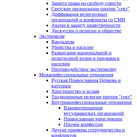
Защита права на свободу совести
Светские организации против "сект"
Диффамация религиозных
организаций и конфликты со СМИ
Акции в защиту нравственности
Дискуссии о религии и обществе
Экстремизм
Вандализм
Убийства и насилие
Разжигание национальной и
религиозной розни и призывы к
насилию
Противодействие экстремизму
Межконфессиональные отношения
Русская Православная Церковь и
католики
Христианство и ислам
Традиционные религии против "сект"
Внутриконфессиональные отношения
Взаимоотношения
мусульманских организаций
Православные юрисдикции
Прочие конфессии
Другие примеры сотрудничества и
конфликтов