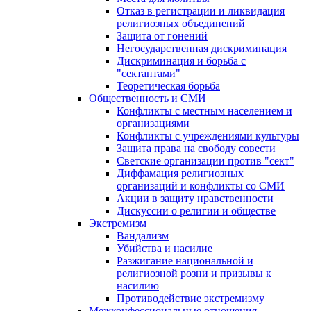
Отказ в регистрации и ликвидация
религиозных объединений
Защита от гонений
Негосударственная дискриминация
Дискриминация и борьба с
"сектантами"
Теоретическая борьба
Общественность и СМИ
Конфликты с местным населением и
организациями
Конфликты с учреждениями культуры
Защита права на свободу совести
Светские организации против "сект"
Диффамация религиозных
организаций и конфликты со СМИ
Акции в защиту нравственности
Дискуссии о религии и обществе
Экстремизм
Вандализм
Убийства и насилие
Разжигание национальной и
религиозной розни и призывы к
насилию
Противодействие экстремизму
Межконфессиональные отношения