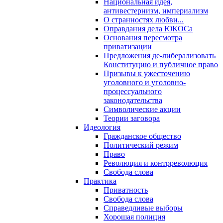
Национальная идея,
антивестернизм, империализм
О странностях любви...
Оправдания дела ЮКОСа
Основания пересмотра
приватизации
Предложения де-либерализовать
Конституцию и публичное право
Призывы к ужесточению
уголовного и уголовно-
процессуального
законодательства
Символические акции
Теории заговора
Идеология
Гражданское общество
Политический режим
Право
Революция и контрреволюция
Свобода слова
Практика
Приватность
Свобода слова
Справедливые выборы
Хорошая полиция