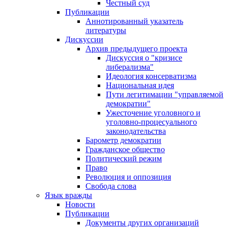
Честный суд
Публикации
Аннотированный указатель
литературы
Дискуссии
Архив предыдущего проекта
Дискуссия о "кризисе
либерализма"
Идеология консерватизма
Национальная идея
Пути легитимации "управляемой
демократии"
Ужесточение уголовного и
уголовно-процесуального
законодательства
Барометр демократии
Гражданское общество
Политический режим
Право
Революция и оппозиция
Свобода слова
Язык вражды
Новости
Публикации
Документы других организаций