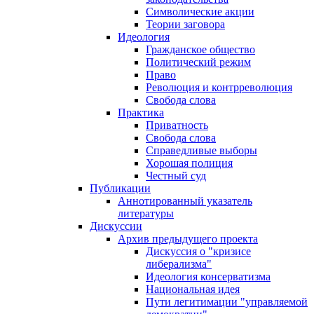
Символические акции
Теории заговора
Идеология
Гражданское общество
Политический режим
Право
Революция и контрреволюция
Свобода слова
Практика
Приватность
Свобода слова
Справедливые выборы
Хорошая полиция
Честный суд
Публикации
Аннотированный указатель
литературы
Дискуссии
Архив предыдущего проекта
Дискуссия о "кризисе
либерализма"
Идеология консерватизма
Национальная идея
Пути легитимации "управляемой