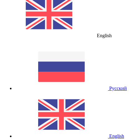
English
Русский
English