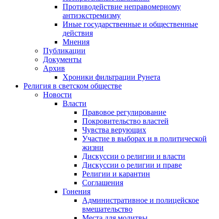
Противодействие неправомерному
антиэкстремизму
Иные государственные и общественные
действия
Мнения
Публикации
Документы
Архив
Хроники фильтрации Рунета
Религия в светском обществе
Новости
Власти
Правовое регулирование
Покровительство властей
Чувства верующих
Участие в выборах и в политической
жизни
Дискуссии о религии и власти
Дискуссии о религии и праве
Религии и карантин
Соглашения
Гонения
Административное и полицейское
вмешательство
Места для молитвы