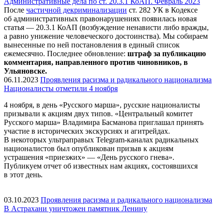
Административные дела по ст. 20.3.1 КоАП. Февраль 2023
После
частичной декриминализации
ст. 282 УК в Кодексе
об административных правонарушениях появилась новая
статья — 20.3.1 КоАП (возбуждение ненависти либо вражды,
а равно унижение человеческого достоинства). Мы собираем
вынесенные по ней постановления в единый список
ежемесячно. Последнее обновление:
штраф за публикацию
комментария, направленного против чиновников, в
Ульяновске.
06.11.2023
Проявления расизма и радикального национализма
Националисты отметили 4 ноября
4 ноября, в день «Русского марша», русские националисты
призывали к акциям двух типов. «Центральный комитет
Русского марша» Владимира Басманова приглашал принять
участие в исторических экскурсиях и агитрейдах.
В некоторых ультраправых Telegram-каналах радикальных
националистов был опубликован призыв к акциям
устрашения «приезжих» — «День русского гнева».
Публикуем отчет об известных нам акциях, состоявшихся
в этот день.
03.10.2023
Проявления расизма и радикального национализма
В Астрахани уничтожен памятник Ленину