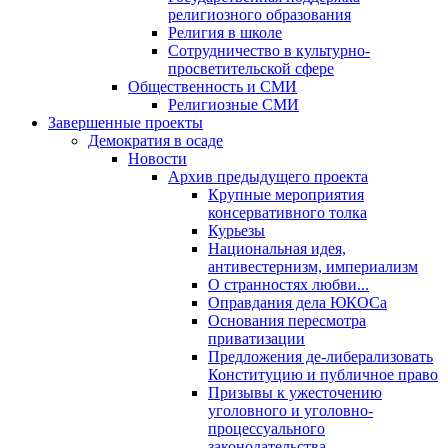
религиозного образования
Религия в школе
Сотрудничество в культурно-
просветительской сфере
Общественность и СМИ
Религиозные СМИ
Завершенные проекты
Демократия в осаде
Новости
Архив предыдущего проекта
Крупные мероприятия
консервативного толка
Курьезы
Национальная идея,
антивестернизм, империализм
О странностях любви...
Оправдания дела ЮКОСа
Основания пересмотра
приватизации
Предложения де-либерализовать
Конституцию и публичное право
Призывы к ужесточению
уголовного и уголовно-
процессуального
законодательства