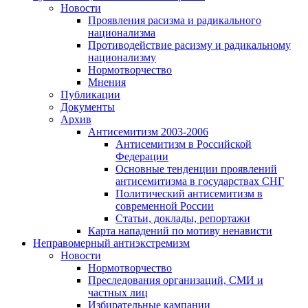
Новости
Проявления расизма и радикального
национализма
Противодействие расизму и радикальному
национализму
Нормотворчество
Мнения
Публикации
Документы
Архив
Антисемитизм 2003-2006
Антисемитизм в Российской
Федерации
Основные тенденции проявлений
антисемитизма в государствах СНГ
Политический антисемитизм в
современной России
Статьи, доклады, репортажи
Карта нападений по мотиву ненависти
Неправомерный антиэкстремизм
Новости
Нормотворчество
Преследования организаций, СМИ и
частных лиц
Избирательные кампании