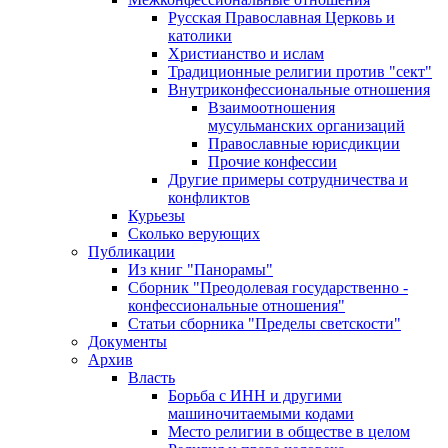
Русская Православная Церковь и
католики
Христианство и ислам
Традиционные религии против "сект"
Внутриконфессиональные отношения
Взаимоотношения
мусульманских организаций
Православные юрисдикции
Прочие конфессии
Другие примеры сотрудничества и
конфликтов
Курьезы
Сколько верующих
Публикации
Из книг "Панорамы"
Сборник "Преодолевая государственно -
конфессиональные отношения"
Статьи сборника "Пределы светскости"
Документы
Архив
Власть
Борьба с ИНН и другими
машиночитаемыми кодами
Место религии в обществе в целом