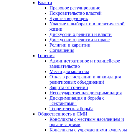
Власти
Правовое регулирование
Покровительство властей
Чувства верующих
Участие в выборах и в политической
жизни
Дискуссии о религии и власти
Дискуссии о религии и праве
Религии и карантин
Соглашения
Гонения
Административное и полицейское
вмешательство
Места для молитвы
Отказ в регистрации и ликвидация
религиозных объединений
Защита от гонений
Негосударственная дискриминация
Дискриминация и борьба с
"сектантами"
Теоретическая борьба
Общественность и СМИ
Конфликты с местным населением и
организациями
Конфликты с учреждениями культуры