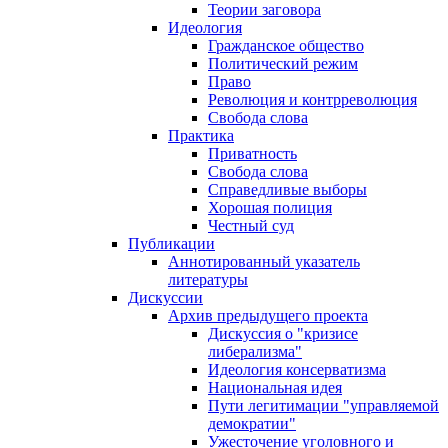
Теории заговора
Идеология
Гражданское общество
Политический режим
Право
Революция и контрреволюция
Свобода слова
Практика
Приватность
Свобода слова
Справедливые выборы
Хорошая полиция
Честный суд
Публикации
Аннотированный указатель
литературы
Дискуссии
Архив предыдущего проекта
Дискуссия о "кризисе
либерализма"
Идеология консерватизма
Национальная идея
Пути легитимации "управляемой
демократии"
Ужесточение уголовного и