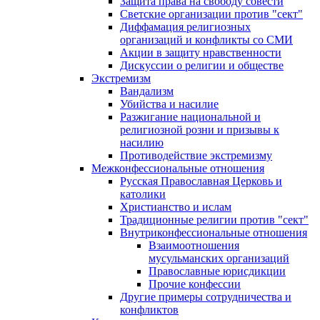
Защита права на свободу совести
Светские организации против "сект"
Диффамация религиозных
организаций и конфликты со СМИ
Акции в защиту нравственности
Дискуссии о религии и обществе
Экстремизм
Вандализм
Убийства и насилие
Разжигание национальной и
религиозной розни и призывы к
насилию
Противодействие экстремизму
Межконфессиональные отношения
Русская Православная Церковь и
католики
Христианство и ислам
Традиционные религии против "сект"
Внутриконфессиональные отношения
Взаимоотношения
мусульманских организаций
Православные юрисдикции
Прочие конфессии
Другие примеры сотрудничества и
конфликтов