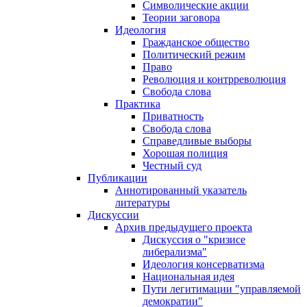
Символические акции
Теории заговора
Идеология
Гражданское общество
Политический режим
Право
Революция и контрреволюция
Свобода слова
Практика
Приватность
Свобода слова
Справедливые выборы
Хорошая полиция
Честный суд
Публикации
Аннотированный указатель
литературы
Дискуссии
Архив предыдущего проекта
Дискуссия о "кризисе
либерализма"
Идеология консерватизма
Национальная идея
Пути легитимации "управляемой
демократии"