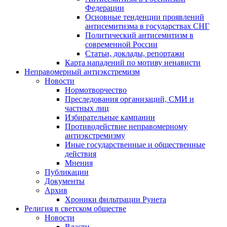
Федерации
Основные тенденции проявлений
антисемитизма в государствах СНГ
Политический антисемитизм в
современной России
Статьи, доклады, репортажи
Карта нападений по мотиву ненависти
Неправомерный антиэкстремизм
Новости
Нормотворчество
Преследования организаций, СМИ и
частных лиц
Избирательные кампании
Противодействие неправомерному
антиэкстремизму
Иные государственные и общественные
действия
Мнения
Публикации
Документы
Архив
Хроники фильтрации Рунета
Религия в светском обществе
Новости
Власти