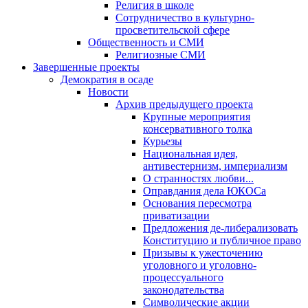
Религия в школе
Сотрудничество в культурно-
просветительской сфере
Общественность и СМИ
Религиозные СМИ
Завершенные проекты
Демократия в осаде
Новости
Архив предыдущего проекта
Крупные мероприятия
консервативного толка
Курьезы
Национальная идея,
антивестернизм, империализм
О странностях любви...
Оправдания дела ЮКОСа
Основания пересмотра
приватизации
Предложения де-либерализовать
Конституцию и публичное право
Призывы к ужесточению
уголовного и уголовно-
процессуального
законодательства
Символические акции