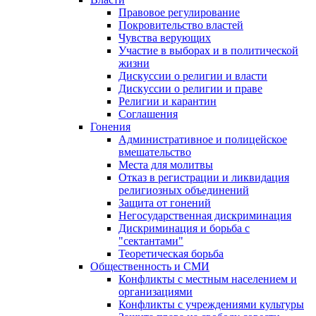
Правовое регулирование
Покровительство властей
Чувства верующих
Участие в выборах и в политической
жизни
Дискуссии о религии и власти
Дискуссии о религии и праве
Религии и карантин
Соглашения
Гонения
Административное и полицейское
вмешательство
Места для молитвы
Отказ в регистрации и ликвидация
религиозных объединений
Защита от гонений
Негосударственная дискриминация
Дискриминация и борьба с
"сектантами"
Теоретическая борьба
Общественность и СМИ
Конфликты с местным населением и
организациями
Конфликты с учреждениями культуры