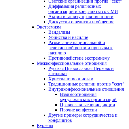
Светские организации против "сект"
Диффамация религиозных
организаций и конфликты со СМИ
Акции в защиту нравственности
Дискуссии о религии и обществе
Экстремизм
Вандализм
Убийства и насилие
Разжигание национальной и
религиозной розни и призывы к
насилию
Противодействие экстремизму
Межконфессиональные отношения
Русская Православная Церковь и
католики
Христианство и ислам
Традиционные религии против "сект"
Внутриконфессиональные отношения
Взаимоотношения
мусульманских организаций
Православные юрисдикции
Прочие конфессии
Другие примеры сотрудничества и
конфликтов
Курьезы