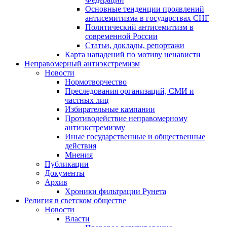
Основные тенденции проявлений
антисемитизма в государствах СНГ
Политический антисемитизм в
современной России
Статьи, доклады, репортажи
Карта нападений по мотиву ненависти
Неправомерный антиэкстремизм
Новости
Нормотворчество
Преследования организаций, СМИ и
частных лиц
Избирательные кампании
Противодействие неправомерному
антиэкстремизму
Иные государственные и общественные
действия
Мнения
Публикации
Документы
Архив
Хроники фильтрации Рунета
Религия в светском обществе
Новости
Власти