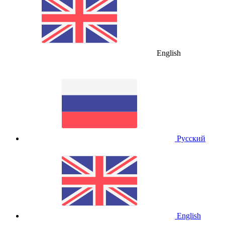
English
Русский
English