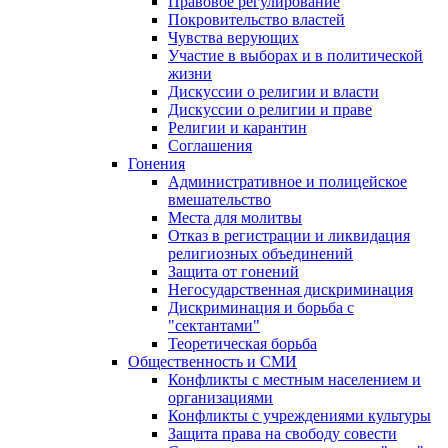
Правовое регулирование
Покровительство властей
Чувства верующих
Участие в выборах и в политической
жизни
Дискуссии о религии и власти
Дискуссии о религии и праве
Религии и карантин
Соглашения
Гонения
Административное и полицейское
вмешательство
Места для молитвы
Отказ в регистрации и ликвидация
религиозных объединений
Защита от гонений
Негосударственная дискриминация
Дискриминация и борьба с
"сектантами"
Теоретическая борьба
Общественность и СМИ
Конфликты с местным населением и
организациями
Конфликты с учреждениями культуры
Защита права на свободу совести