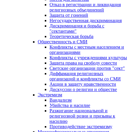
Отказ в регистрации и ликвидация
религиозных объединений
Защита от гонений
Негосударственная дискриминация
Дискриминация и борьба с
"сектантами"
Теоретическая борьба
Общественность и СМИ
Конфликты с местным населением и
организациями
Конфликты с учреждениями культуры
Защита права на свободу совести
Светские организации против "сект"
Диффамация религиозных
организаций и конфликты со СМИ
Акции в защиту нравственности
Дискуссии о религии и обществе
Экстремизм
Вандализм
Убийства и насилие
Разжигание национальной и
религиозной розни и призывы к
насилию
Противодействие экстремизму
Межконфессиональные отношения