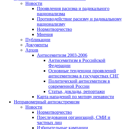
Новости
Проявления расизма и радикального
национализма
Противодействие расизму и радикальному
национализму
Нормотворчество
Мнения
Публикации
Документы
Архив
Антисемитизм 2003-2006
Антисемитизм в Российской
Федерации
Основные тенденции проявлений
антисемитизма в государствах СНГ
Политический антисемитизм в
современной России
Статьи, доклады, репортажи
Карта нападений по мотиву ненависти
Неправомерный антиэкстремизм
Новости
Нормотворчество
Преследования организаций, СМИ и
частных лиц
Избирательные кампании