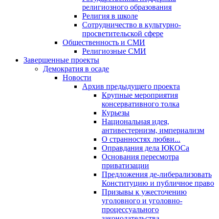
религиозного образования
Религия в школе
Сотрудничество в культурно-
просветительской сфере
Общественность и СМИ
Религиозные СМИ
Завершенные проекты
Демократия в осаде
Новости
Архив предыдущего проекта
Крупные мероприятия
консервативного толка
Курьезы
Национальная идея,
антивестернизм, империализм
О странностях любви...
Оправдания дела ЮКОСа
Основания пересмотра
приватизации
Предложения де-либерализовать
Конституцию и публичное право
Призывы к ужесточению
уголовного и уголовно-
процессуального
законодательства