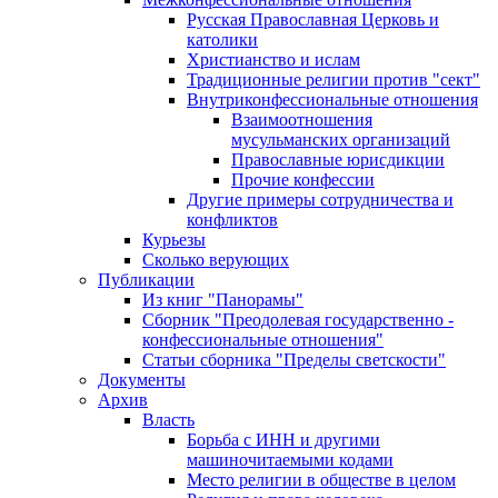
Русская Православная Церковь и
католики
Христианство и ислам
Традиционные религии против "сект"
Внутриконфессиональные отношения
Взаимоотношения
мусульманских организаций
Православные юрисдикции
Прочие конфессии
Другие примеры сотрудничества и
конфликтов
Курьезы
Сколько верующих
Публикации
Из книг "Панорамы"
Сборник "Преодолевая государственно -
конфессиональные отношения"
Статьи сборника "Пределы светскости"
Документы
Архив
Власть
Борьба с ИНН и другими
машиночитаемыми кодами
Место религии в обществе в целом