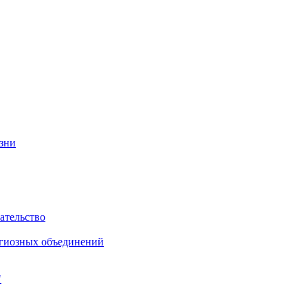
изни
ательство
игиозных объединений
"