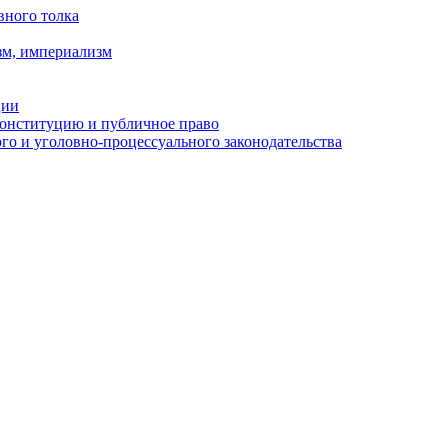
вного толка
зм, империализм
ции
Конституцию и публичное право
о и уголовно-процессуального законодательства