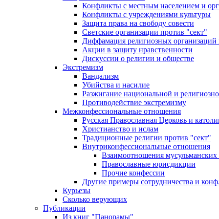
Конфликты с местным населением и ор
Конфликты с учреждениями культуры
Защита права на свободу совести
Светские организации против "сект"
Диффамация религиозных организаций
Акции в защиту нравственности
Дискуссии о религии и обществе
Экстремизм
Вандализм
Убийства и насилие
Разжигание национальной и религиозно
Противодействие экстремизму
Межконфессиональные отношения
Русская Православная Церковь и католи
Христианство и ислам
Традиционные религии против "сект"
Внутриконфессиональные отношения
Взаимоотношения мусульманских 
Православные юрисдикции
Прочие конфессии
Другие примеры сотрудничества и конф
Курьезы
Сколько верующих
Публикации
Из книг "Панорамы"