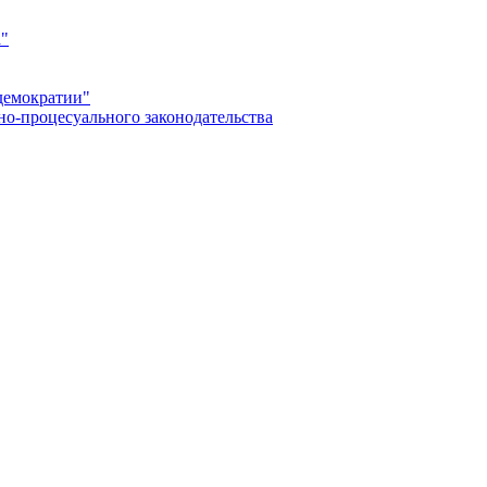
а"
демократии"
но-процесуального законодательства