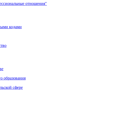
фессиональные отношения"
мыми кодами
ство
ве
го образования
льской сфере