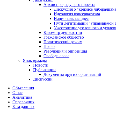
Архив предыдущего проекта
Дискуссия о "кризисе либерализм
Идеология консерватизма
Национальная идея
Пути легитимации "управляемой 
Ужесточение уголовного и уголов
Барометр демократии
Гражданское общество
Политический режим
Право
Революция и оппозиция
Свобода слова
Язык вражды
Новости
Публикации
Документы других организаций
Дискуссии
Объявления
О нас
Аналитика
Справочник
База данных