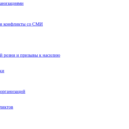
ганизациями
 и конфликты со СМИ
й розни и призывы к насилию
ки
организаций
ликтов