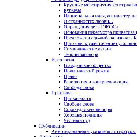
Крупные мероприятия консервати
Курьезы
Национальная идея, антивестерни
О странностях любви...
Оправдания дела ЮКОСа
Основания пересмотра приватиза
Предложения де-либерализовать 
Призывы к ужесточению уголовног
Символические акции
Теории заговора
Идеология
Гражданское общество
Политический режим
Право
Революция и контрреволюция
Свобода слова
Практика
Приватность
Свобода слова
Справедливые выборы
Хорошая полиция
Честный суд
Публикации
Аннотированный указатель литературы
Дискуссии