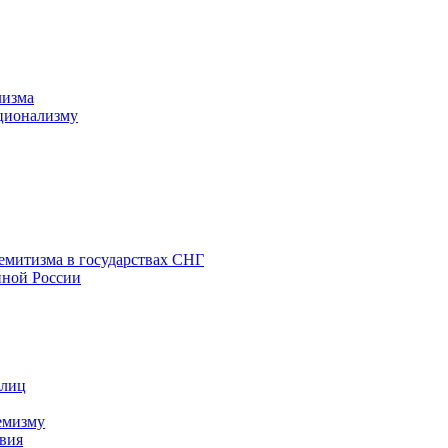
лизма
ционализму
емитизма в государствах СНГ
нной России
 лиц
емизму
вия