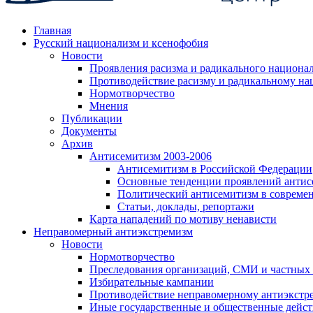
Главная
Русский национализм и ксенофобия
Новости
Проявления расизма и радикального национа
Противодействие расизму и радикальному на
Нормотворчество
Мнения
Публикации
Документы
Архив
Антисемитизм 2003-2006
Антисемитизм в Российской Федерации
Основные тенденции проявлений антис
Политический антисемитизм в совреме
Статьи, доклады, репортажи
Карта нападений по мотиву ненависти
Неправомерный антиэкстремизм
Новости
Нормотворчество
Преследования организаций, СМИ и частных
Избирательные кампании
Противодействие неправомерному антиэкстр
Иные государственные и общественные дейст