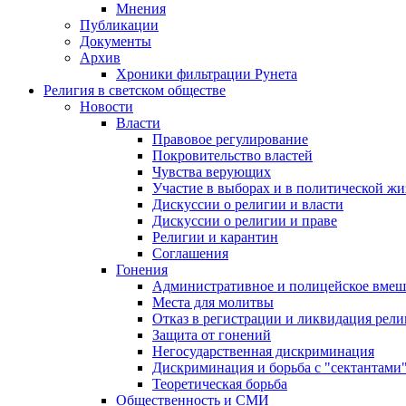
Мнения
Публикации
Документы
Архив
Хроники фильтрации Рунета
Религия в светском обществе
Новости
Власти
Правовое регулирование
Покровительство властей
Чувства верующих
Участие в выборах и в политической ж
Дискуссии о религии и власти
Дискуссии о религии и праве
Религии и карантин
Соглашения
Гонения
Административное и полицейское вмеш
Места для молитвы
Отказ в регистрации и ликвидация рел
Защита от гонений
Негосударственная дискриминация
Дискриминация и борьба с "сектантами
Теоретическая борьба
Общественность и СМИ