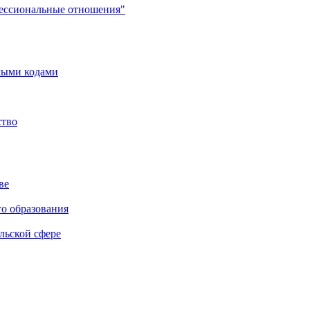
фессиональные отношения"
мыми кодами
ство
ве
го образования
льской сфере