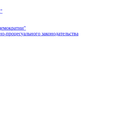
а"
демократии"
но-процесуального законодательства