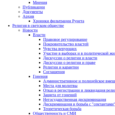
Мнения
Публикации
Документы
Архив
Хроники фильтрации Рунета
Религия в светском обществе
Новости
Власти
Правовое регулирование
Покровительство властей
Чувства верующих
Участие в выборах и в политической ж
Дискуссии о религии и власти
Дискуссии о религии и праве
Религии и карантин
Соглашения
Гонения
Административное и полицейское вмеш
Места для молитвы
Отказ в регистрации и ликвидация рел
Защита от гонений
Негосударственная дискриминация
Дискриминация и борьба с "сектантами
Теоретическая борьба
Общественность и СМИ