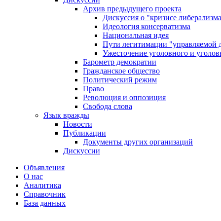
Архив предыдущего проекта
Дискуссия о "кризисе либерализм
Идеология консерватизма
Национальная идея
Пути легитимации "управляемой 
Ужесточение уголовного и уголов
Барометр демократии
Гражданское общество
Политический режим
Право
Революция и оппозиция
Свобода слова
Язык вражды
Новости
Публикации
Документы других организаций
Дискуссии
Объявления
О нас
Аналитика
Справочник
База данных