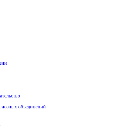
изни
ательство
игиозных объединений
"