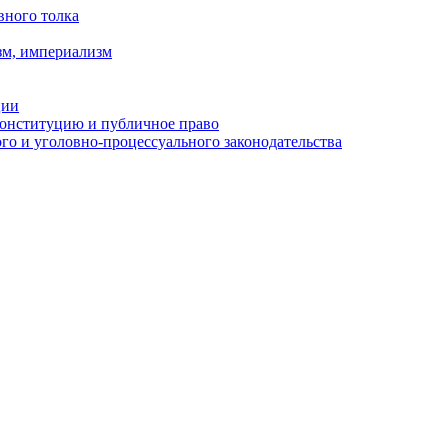
вного толка
зм, империализм
ции
Конституцию и публичное право
о и уголовно-процессуального законодательства