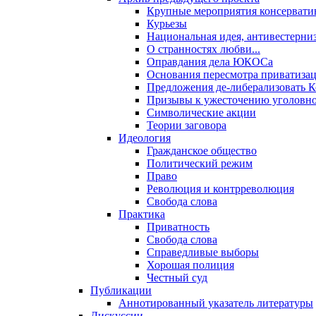
Крупные мероприятия консервати
Курьезы
Национальная идея, антивестерни
О странностях любви...
Оправдания дела ЮКОСа
Основания пересмотра приватиза
Предложения де-либерализовать 
Призывы к ужесточению уголовног
Символические акции
Теории заговора
Идеология
Гражданское общество
Политический режим
Право
Революция и контрреволюция
Свобода слова
Практика
Приватность
Свобода слова
Справедливые выборы
Хорошая полиция
Честный суд
Публикации
Аннотированный указатель литературы
Дискуссии