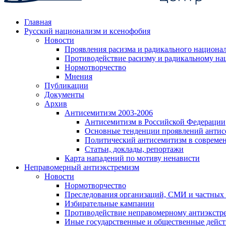
Главная
Русский национализм и ксенофобия
Новости
Проявления расизма и радикального национа
Противодействие расизму и радикальному на
Нормотворчество
Мнения
Публикации
Документы
Архив
Антисемитизм 2003-2006
Антисемитизм в Российской Федерации
Основные тенденции проявлений антис
Политический антисемитизм в совреме
Статьи, доклады, репортажи
Карта нападений по мотиву ненависти
Неправомерный антиэкстремизм
Новости
Нормотворчество
Преследования организаций, СМИ и частных
Избирательные кампании
Противодействие неправомерному антиэкстр
Иные государственные и общественные дейст