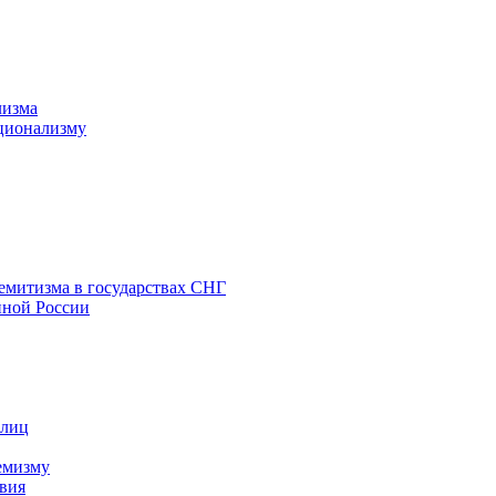
лизма
ционализму
емитизма в государствах СНГ
нной России
 лиц
емизму
вия