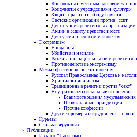
Конфликты с местным населением и ор
Конфликты с учреждениями культуры
Защита права на свободу совести
Светские организации против "сект"
Диффамация религиозных организаций
Акции в защиту нравственности
Дискуссии о религии и обществе
Экстремизм
Вандализм
Убийства и насилие
Разжигание национальной и религиозно
Противодействие экстремизму
Межконфессиональные отношения
Русская Православная Церковь и католи
Христианство и ислам
Традиционные религии против "сект"
Внутриконфессиональные отношения
Взаимоотношения мусульманских 
Православные юрисдикции
Прочие конфессии
Другие примеры сотрудничества и конф
Курьезы
Сколько верующих
Публикации
Из книг "Панорамы"