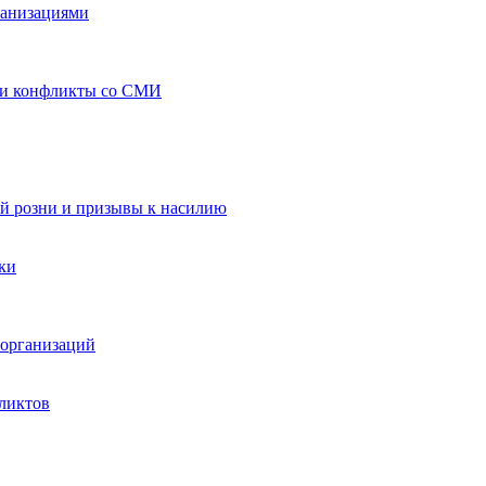
ганизациями
 и конфликты со СМИ
й розни и призывы к насилию
ки
организаций
ликтов