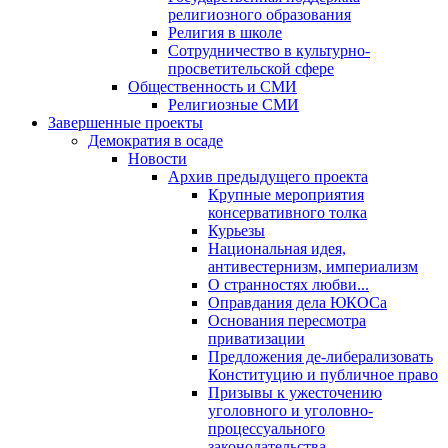
религиозного образования
Религия в школе
Сотрудничество в культурно-
просветительской сфере
Общественность и СМИ
Религиозные СМИ
Завершенные проекты
Демократия в осаде
Новости
Архив предыдущего проекта
Крупные мероприятия
консервативного толка
Курьезы
Национальная идея,
антивестернизм, империализм
О странностях любви...
Оправдания дела ЮКОСа
Основания пересмотра
приватизации
Предложения де-либерализовать
Конституцию и публичное право
Призывы к ужесточению
уголовного и уголовно-
процессуального
законодательства