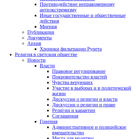
Противодействие неправомерному
антиэкстремизму
Иные государственные и общественные
действия
Мнения
Публикации
Документы
Архив
Хроники фильтрации Рунета
Религия в светском обществе
Новости
Власти
Правовое регулирование
Покровительство властей
Чувства верующих
Участие в выборах и в политической
жизни
Дискуссии о религии и власти
Дискуссии о религии и праве
Религии и карантин
Соглашения
Гонения
Административное и полицейское
вмешательство
Места для молитвы