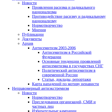
Новости
Проявления расизма и радикального
национализма
Противодействие расизму и радикальному
национализму
Нормотворчество
Мнения
Публикации
Документы
Архив
Антисемитизм 2003-2006
Антисемитизм в Российской
Федерации
Основные тенденции проявлений
антисемитизма в государствах СНГ
Политический антисемитизм в
современной России
Статьи, доклады, репортажи
Карта нападений по мотиву ненависти
Неправомерный антиэкстремизм
Новости
Нормотворчество
Преследования организаций, СМИ и
частных лиц
Избирательные кампании