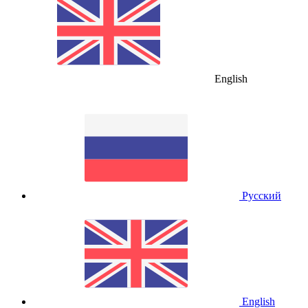
English
Русский
English