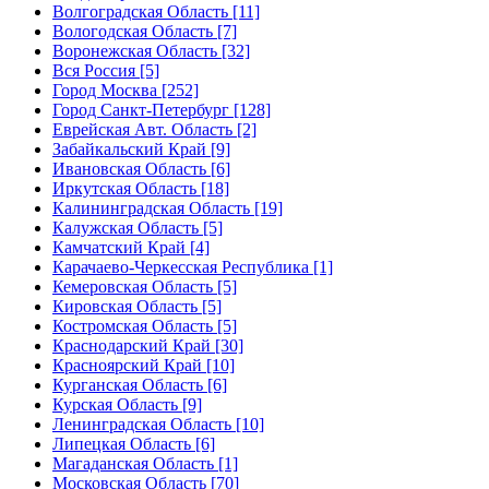
Волгоградская Область [11]
Вологодская Область [7]
Воронежская Область [32]
Вся Россия [5]
Город Москва [252]
Город Санкт-Петербург [128]
Еврейская Авт. Область [2]
Забайкальский Край [9]
Ивановская Область [6]
Иркутская Область [18]
Калининградская Область [19]
Калужская Область [5]
Камчатский Край [4]
Карачаево-Черкесская Республика [1]
Кемеровская Область [5]
Кировская Область [5]
Костромская Область [5]
Краснодарский Край [30]
Красноярский Край [10]
Курганская Область [6]
Курская Область [9]
Ленинградская Область [10]
Липецкая Область [6]
Магаданская Область [1]
Московская Область [70]