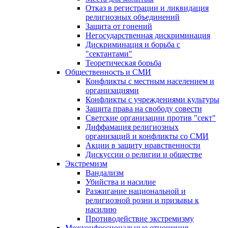
Отказ в регистрации и ликвидация
религиозных объединений
Защита от гонений
Негосударственная дискриминация
Дискриминация и борьба с
"сектантами"
Теоретическая борьба
Общественность и СМИ
Конфликты с местным населением и
организациями
Конфликты с учреждениями культуры
Защита права на свободу совести
Светские организации против "сект"
Диффамация религиозных
организаций и конфликты со СМИ
Акции в защиту нравственности
Дискуссии о религии и обществе
Экстремизм
Вандализм
Убийства и насилие
Разжигание национальной и
религиозной розни и призывы к
насилию
Противодействие экстремизму
Межконфессиональные отношения