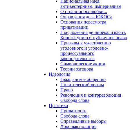
Национальная идея,
антивестернизм, империализм
О странностях любви...
Оправдания дела ЮКОСа
Основания пересмотра
приватизации
Предложения де-либерализовать
Конституцию и публичное право
Призывы к ужесточению
уголовного и уголовно-
процессуального
законодательства
Символические акции
Теории заговора
Идеология
Гражданское общество
Политический режим
Право
Революция и контрреволюция
Свобода слова
Практика
Приватность
Свобода слова
Справедливые выборы
Хорошая полиция