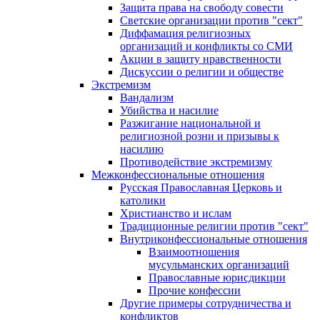
Защита права на свободу совести
Светские организации против "сект"
Диффамация религиозных
организаций и конфликты со СМИ
Акции в защиту нравственности
Дискуссии о религии и обществе
Экстремизм
Вандализм
Убийства и насилие
Разжигание национальной и
религиозной розни и призывы к
насилию
Противодействие экстремизму
Межконфессиональные отношения
Русская Православная Церковь и
католики
Христианство и ислам
Традиционные религии против "сект"
Внутриконфессиональные отношения
Взаимоотношения
мусульманских организаций
Православные юрисдикции
Прочие конфессии
Другие примеры сотрудничества и
конфликтов