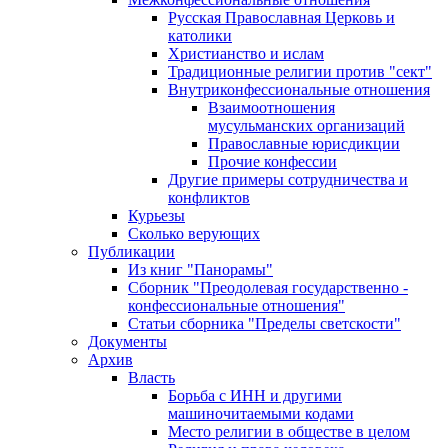
Русская Православная Церковь и
католики
Христианство и ислам
Традиционные религии против "сект"
Внутриконфессиональные отношения
Взаимоотношения
мусульманских организаций
Православные юрисдикции
Прочие конфессии
Другие примеры сотрудничества и
конфликтов
Курьезы
Сколько верующих
Публикации
Из книг "Панорамы"
Сборник "Преодолевая государственно -
конфессиональные отношения"
Статьи сборника "Пределы светскости"
Документы
Архив
Власть
Борьба с ИНН и другими
машиночитаемыми кодами
Место религии в обществе в целом