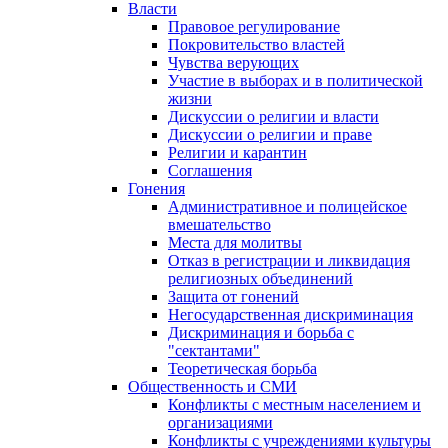
Власти
Правовое регулирование
Покровительство властей
Чувства верующих
Участие в выборах и в политической
жизни
Дискуссии о религии и власти
Дискуссии о религии и праве
Религии и карантин
Соглашения
Гонения
Административное и полицейское
вмешательство
Места для молитвы
Отказ в регистрации и ликвидация
религиозных объединений
Защита от гонений
Негосударственная дискриминация
Дискриминация и борьба с
"сектантами"
Теоретическая борьба
Общественность и СМИ
Конфликты с местным населением и
организациями
Конфликты с учреждениями культуры