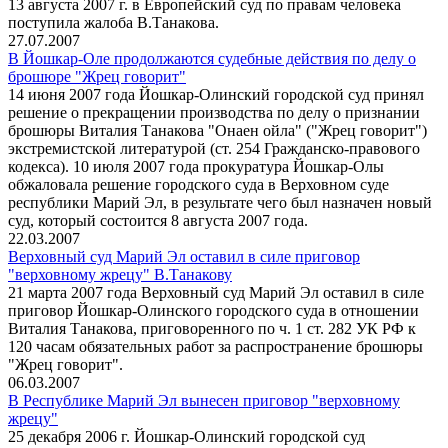
13 августа 2007 г. в Европейский суд по правам человека
поступила жалоба В.Танакова.
27.07.2007
В Йошкар-Оле продолжаются судебные действия по делу о
брошюре "Жрец говорит"
14 июня 2007 года Йошкар-Олинский городской суд принял
решение о прекращении производства по делу о признании
брошюры Виталия Танакова "Онаен ойла" ("Жрец говорит")
экстремистской литературой (ст. 254 Гражданско-правового
кодекса). 10 июля 2007 года прокуратура Йошкар-Олы
обжаловала решение городского суда в Верховном суде
республики Марий Эл, в результате чего был назначен новый
суд, который состоится 8 августа 2007 года.
22.03.2007
Верховный суд Марий Эл оставил в силе приговор
"верховному жрецу" В.Танакову
21 марта 2007 года Верховный суд Марий Эл оставил в силе
приговор Йошкар-Олинского городского суда в отношении
Виталия Танакова, приговоренного по ч. 1 ст. 282 УК РФ к
120 часам обязательных работ за распространение брошюры
"Жрец говорит".
06.03.2007
В Республике Марий Эл вынесен приговор "верховному
жрецу"
25 декабря 2006 г. Йошкар-Олинский городской суд