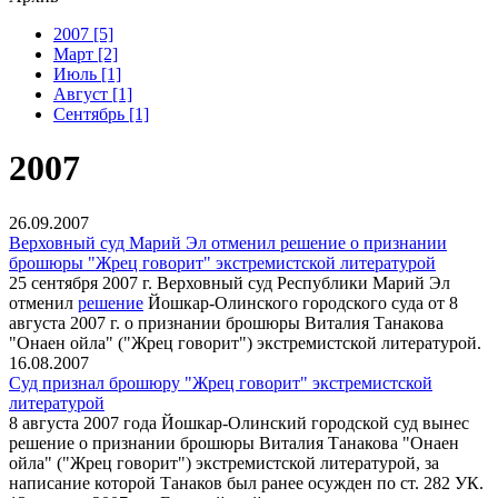
2007 [5]
Март [2]
Июль [1]
Август [1]
Сентябрь [1]
2007
26.09.2007
Верховный суд Марий Эл отменил решение о признании
брошюры "Жрец говорит" экстремистской литературой
25 сентября 2007 г. Верховный суд Республики Марий Эл
отменил
решение
Йошкар-Олинского городского суда от 8
августа 2007 г. о признании брошюры Виталия Танакова
"Онаен ойла" ("Жрец говорит") экстремистской литературой.
16.08.2007
Суд признал брошюру "Жрец говорит" экстремистской
литературой
8 августа 2007 года Йошкар-Олинский городской суд вынес
решение о признании брошюры Виталия Танакова "Онаен
ойла" ("Жрец говорит") экстремистской литературой, за
написание которой Танаков был ранее осужден по ст. 282 УК.