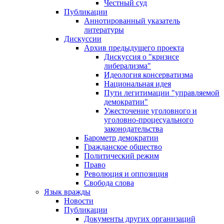
Честный суд
Публикации
Аннотированный указатель
литературы
Дискуссии
Архив предыдущего проекта
Дискуссия о "кризисе
либерализма"
Идеология консерватизма
Национальная идея
Пути легитимации "управляемой
демократии"
Ужесточение уголовного и
уголовно-процесуального
законодательства
Барометр демократии
Гражданское общество
Политический режим
Право
Революция и оппозиция
Свобода слова
Язык вражды
Новости
Публикации
Документы других организаций