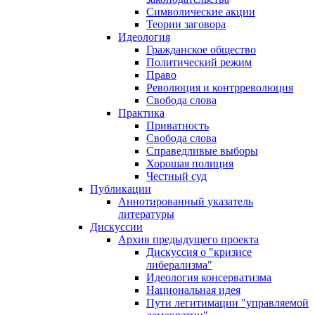
Символические акции
Теории заговора
Идеология
Гражданское общество
Политический режим
Право
Революция и контрреволюция
Свобода слова
Практика
Приватность
Свобода слова
Справедливые выборы
Хорошая полиция
Честный суд
Публикации
Аннотированный указатель
литературы
Дискуссии
Архив предыдущего проекта
Дискуссия о "кризисе
либерализма"
Идеология консерватизма
Национальная идея
Пути легитимации "управляемой