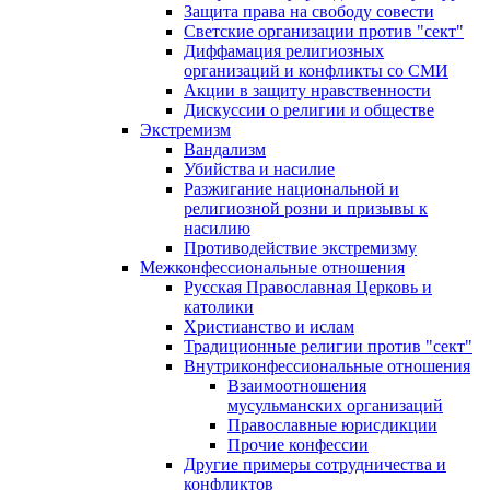
Защита права на свободу совести
Светские организации против "сект"
Диффамация религиозных
организаций и конфликты со СМИ
Акции в защиту нравственности
Дискуссии о религии и обществе
Экстремизм
Вандализм
Убийства и насилие
Разжигание национальной и
религиозной розни и призывы к
насилию
Противодействие экстремизму
Межконфессиональные отношения
Русская Православная Церковь и
католики
Христианство и ислам
Традиционные религии против "сект"
Внутриконфессиональные отношения
Взаимоотношения
мусульманских организаций
Православные юрисдикции
Прочие конфессии
Другие примеры сотрудничества и
конфликтов