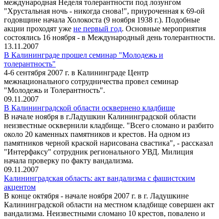
международная Неделя толерантности под лозунгом
"Хрустальная ночь - никогда снова!", приуроченная к 69-ой
годовщине начала Холокоста (9 ноября 1938 г.). Подобные
акции проходят уже
не первый год
. Основные мероприятия
состоялись 16 ноября - в Международный день толерантности.
13.11.2007
В Калининграде прошел семинар "Молодежь и
толерантность"
4-6 сентября 2007 г. в Калининграде Центр
межнационального сотрудничества провел семинар
"Молодежь и Толерантность".
09.11.2007
В Калининградской области осквернено кладбище
В начале ноября в г.Ладушкин Калининградской области
неизвестные осквернили кладбище. "Всего сломано и разбито
около 20 каменных памятников и крестов. Hа одном из
памятников черной краской нарисована свастика", - рассказал
"Интерфаксу" сотрудник регионального УВД. Милиция
начала проверку по факту вандализма.
09.11.2007
Калининградская область: акт вандализма с фашистским
акцентом
В конце октября - начале ноября 2007 г. в г. Ладушкине
Калининградской области на местном кладбище совершен акт
вандализма. Неизвестными сломано 10 крестов, повалено и