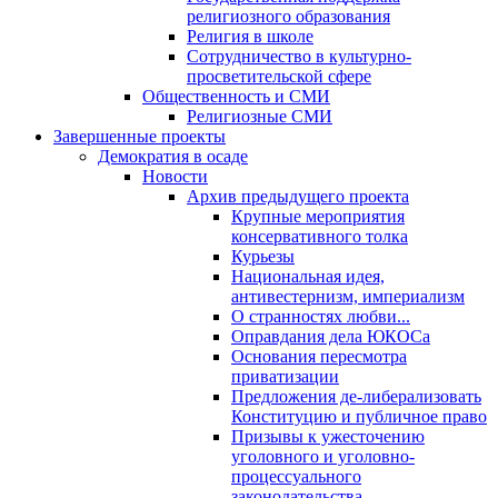
религиозного образования
Религия в школе
Сотрудничество в культурно-
просветительской сфере
Общественность и СМИ
Религиозные СМИ
Завершенные проекты
Демократия в осаде
Новости
Архив предыдущего проекта
Крупные мероприятия
консервативного толка
Курьезы
Национальная идея,
антивестернизм, империализм
О странностях любви...
Оправдания дела ЮКОСа
Основания пересмотра
приватизации
Предложения де-либерализовать
Конституцию и публичное право
Призывы к ужесточению
уголовного и уголовно-
процессуального
законодательства