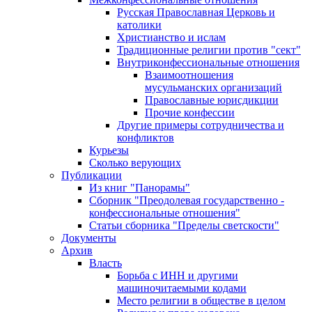
Русская Православная Церковь и
католики
Христианство и ислам
Традиционные религии против "сект"
Внутриконфессиональные отношения
Взаимоотношения
мусульманских организаций
Православные юрисдикции
Прочие конфессии
Другие примеры сотрудничества и
конфликтов
Курьезы
Сколько верующих
Публикации
Из книг "Панорамы"
Сборник "Преодолевая государственно -
конфессиональные отношения"
Статьи сборника "Пределы светскости"
Документы
Архив
Власть
Борьба с ИНН и другими
машиночитаемыми кодами
Место религии в обществе в целом