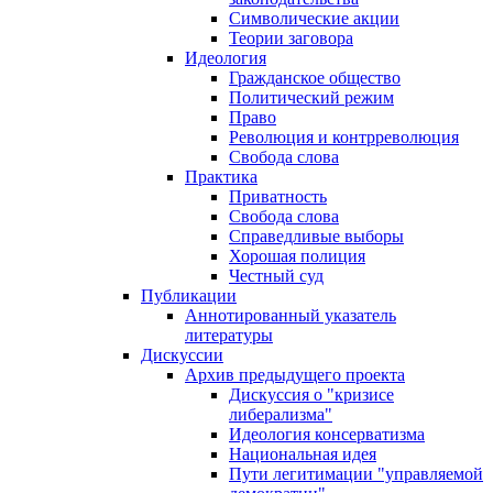
Символические акции
Теории заговора
Идеология
Гражданское общество
Политический режим
Право
Революция и контрреволюция
Свобода слова
Практика
Приватность
Свобода слова
Справедливые выборы
Хорошая полиция
Честный суд
Публикации
Аннотированный указатель
литературы
Дискуссии
Архив предыдущего проекта
Дискуссия о "кризисе
либерализма"
Идеология консерватизма
Национальная идея
Пути легитимации "управляемой