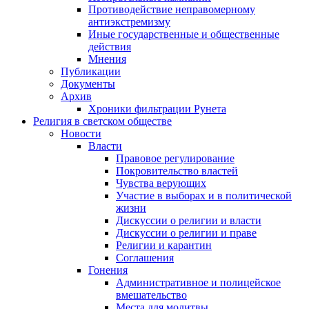
Противодействие неправомерному
антиэкстремизму
Иные государственные и общественные
действия
Мнения
Публикации
Документы
Архив
Хроники фильтрации Рунета
Религия в светском обществе
Новости
Власти
Правовое регулирование
Покровительство властей
Чувства верующих
Участие в выборах и в политической
жизни
Дискуссии о религии и власти
Дискуссии о религии и праве
Религии и карантин
Соглашения
Гонения
Административное и полицейское
вмешательство
Места для молитвы