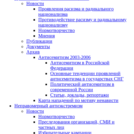
Новости
Проявления расизма и радикального
национализма
Противодействие расизму и радикальному
национализму
Нормотворчество
Мнения
Публикации
Документы
Архив
Антисемитизм 2003-2006
Антисемитизм в Российской
Федерации
Основные тенденции проявлений
антисемитизма в государствах СНГ
Политический антисемитизм в
современной России
Статьи, доклады, репортажи
Карта нападений по мотиву ненависти
Неправомерный антиэкстремизм
Новости
Нормотворчество
Преследования организаций, СМИ и
частных лиц
Избирательные кампании