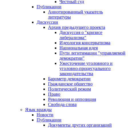
Честный суд
Публикации
Аннотированный указатель
литературы
Дискуссии
Архив предыдущего проекта
Дискуссия о "кризисе
либерализма"
Идеология консерватизма
Национальная идея
Пути легитимации "управляемой
демократии"
Ужесточение уголовного и
уголовно-процесуального
законодательства
Барометр демократии
Гражданское общество
Политический режим
Право
Революция и оппозиция
Свобода слова
Язык вражды
Новости
Публикации
Документы других организаций