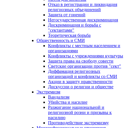
Отказ в регистрации и ликвидация
религиозных объединений
Защита от гонений
Негосударственная дискриминация
Дискриминация и борьба с
"сектантами"
Теоретическая борьба
Общественность и СМИ
Конфликты с местным населением и
организациями
Конфликты с учреждениями культуры
Защита права на свободу совести
Светские организации против "сект"
Диффамация религиозных
организаций и конфликты со СМИ
Акции в защиту нравственности
Дискуссии о религии и обществе
Экстремизм
Вандализм
Убийства и насилие
Разжигание национальной и
религиозной розни и призывы к
насилию
Противодействие экстремизму
Межконфессиональные отношения