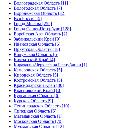
Волгоградская Область [11]
Вологодская Область [7]
Воронежская Область [32]
Вся Россия [5]
Город Москва [252]
Город Санкт-Петербург [128]
Еврейская Авт. Область [2]
Забайкальский Край [9]
Ивановская Область [6]
Иркутская Область [18]
Калужская Область [5]
Камчатский Край [4]
Карачаево-Черкесская Республика [1]
Кемеровская Область [5]
Кировская Область [5]
Костромская Область [5]
Краснодарский Край [30]
Красноярский Край [10]
Курганская Область [6]
Курская Область [9]
Ленинградская Область [10]
Липецкая Область [6]
Магаданская Область [1]
Московская Область [70]
Мурманская Область [12]