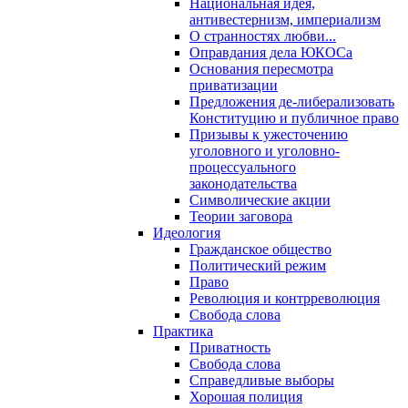
Национальная идея,
антивестернизм, империализм
О странностях любви...
Оправдания дела ЮКОСа
Основания пересмотра
приватизации
Предложения де-либерализовать
Конституцию и публичное право
Призывы к ужесточению
уголовного и уголовно-
процессуального
законодательства
Символические акции
Теории заговора
Идеология
Гражданское общество
Политический режим
Право
Революция и контрреволюция
Свобода слова
Практика
Приватность
Свобода слова
Справедливые выборы
Хорошая полиция