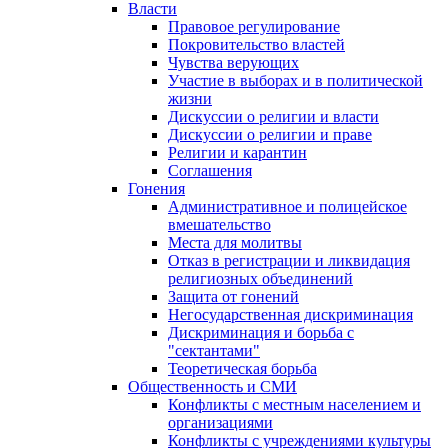
Власти
Правовое регулирование
Покровительство властей
Чувства верующих
Участие в выборах и в политической
жизни
Дискуссии о религии и власти
Дискуссии о религии и праве
Религии и карантин
Соглашения
Гонения
Административное и полицейское
вмешательство
Места для молитвы
Отказ в регистрации и ликвидация
религиозных объединений
Защита от гонений
Негосударственная дискриминация
Дискриминация и борьба с
"сектантами"
Теоретическая борьба
Общественность и СМИ
Конфликты с местным населением и
организациями
Конфликты с учреждениями культуры