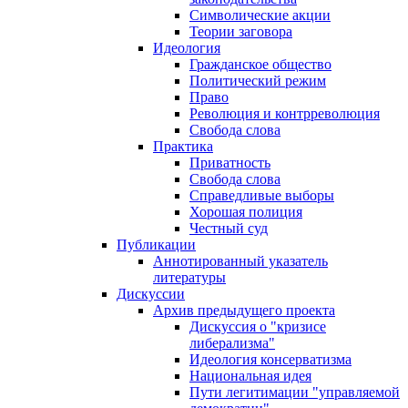
Символические акции
Теории заговора
Идеология
Гражданское общество
Политический режим
Право
Революция и контрреволюция
Свобода слова
Практика
Приватность
Свобода слова
Справедливые выборы
Хорошая полиция
Честный суд
Публикации
Аннотированный указатель
литературы
Дискуссии
Архив предыдущего проекта
Дискуссия о "кризисе
либерализма"
Идеология консерватизма
Национальная идея
Пути легитимации "управляемой