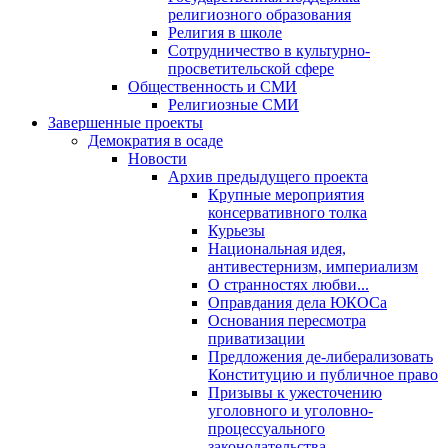
религиозного образования
Религия в школе
Сотрудничество в культурно-
просветительской сфере
Общественность и СМИ
Религиозные СМИ
Завершенные проекты
Демократия в осаде
Новости
Архив предыдущего проекта
Крупные мероприятия
консервативного толка
Курьезы
Национальная идея,
антивестернизм, империализм
О странностях любви...
Оправдания дела ЮКОСа
Основания пересмотра
приватизации
Предложения де-либерализовать
Конституцию и публичное право
Призывы к ужесточению
уголовного и уголовно-
процессуального
законодательства