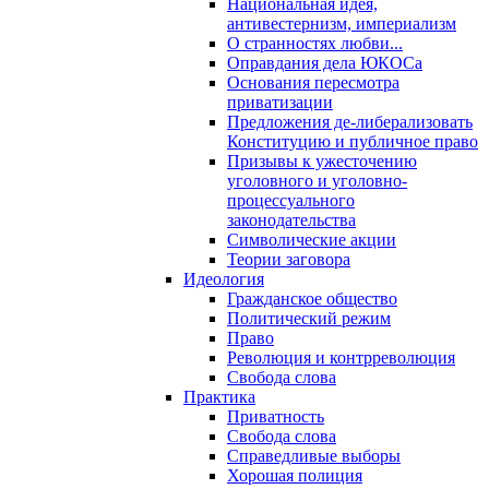
Национальная идея,
антивестернизм, империализм
О странностях любви...
Оправдания дела ЮКОСа
Основания пересмотра
приватизации
Предложения де-либерализовать
Конституцию и публичное право
Призывы к ужесточению
уголовного и уголовно-
процессуального
законодательства
Символические акции
Теории заговора
Идеология
Гражданское общество
Политический режим
Право
Революция и контрреволюция
Свобода слова
Практика
Приватность
Свобода слова
Справедливые выборы
Хорошая полиция