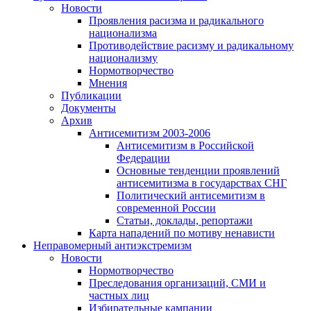
Новости
Проявления расизма и радикального
национализма
Противодействие расизму и радикальному
национализму
Нормотворчество
Мнения
Публикации
Документы
Архив
Антисемитизм 2003-2006
Антисемитизм в Российской
Федерации
Основные тенденции проявлений
антисемитизма в государствах СНГ
Политический антисемитизм в
современной России
Статьи, доклады, репортажи
Карта нападений по мотиву ненависти
Неправомерный антиэкстремизм
Новости
Нормотворчество
Преследования организаций, СМИ и
частных лиц
Избирательные кампании