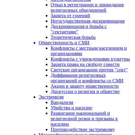
Отказ в регистрации и ликвидация
религиозных объединений
Защита от гонений
Негосударственная дискриминация
Дискриминация и борьба с
"сектантами"
Теоретическая борьба
Общественность и СМИ
Конфликты с местным населением и
организациями
Конфликты с учреждениями культуры
Защита права на свободу совести
Светские организации против "сект"
Диффамация религиозных
организаций и конфликты со СМИ
Акции в защиту нравственности
Дискуссии о религии и обществе
Экстремизм
Вандализм
Убийства и насилие
Разжигание национальной и
религиозной розни и призывы к
насилию
Противодействие экстремизму
Межконфессиональные отношения