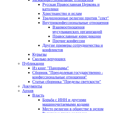
Русская Православная Церковь и
католики
Христианство и ислам
Традиционные религии против "сект"
Внутриконфессиональные отношения
Взаимоотношения
мусульманских организаций
Православные юрисдикции
Прочие конфессии
Другие примеры сотрудничества и
конфликтов
Курьезы
Сколько верующих
Публикации
Из книг "Панорамы"
Сборник "Преодолевая государственно -
конфессиональные отношения"
Статьи сборника "Пределы светскости"
Документы
Архив
Власть
Борьба с ИНН и другими
машиночитаемыми кодами
Место религии в обществе в целом