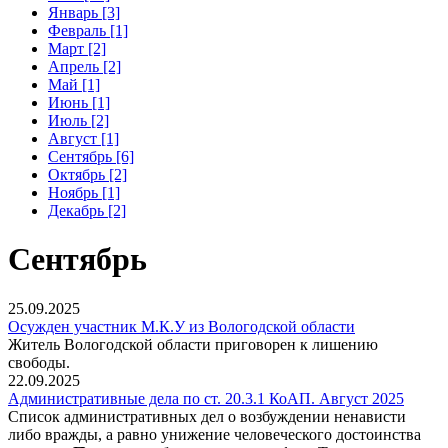
Январь [3]
Февраль [1]
Март [2]
Апрель [2]
Май [1]
Июнь [1]
Июль [2]
Август [1]
Сентябрь [6]
Октябрь [2]
Ноябрь [1]
Декабрь [2]
Сентябрь
25.09.2025
Осужден участник М.К.У из Вологодской области
Житель Вологодской области приговорен к лишению
свободы.
22.09.2025
Административные дела по ст. 20.3.1 КоАП. Август 2025
Список административных дел о возбуждении ненависти
либо вражды, а равно унижение человеческого достоинства