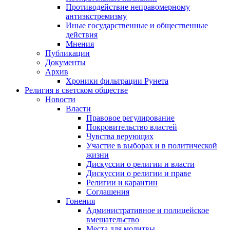
Противодействие неправомерному
антиэкстремизму
Иные государственные и общественные
действия
Мнения
Публикации
Документы
Архив
Хроники фильтрации Рунета
Религия в светском обществе
Новости
Власти
Правовое регулирование
Покровительство властей
Чувства верующих
Участие в выборах и в политической
жизни
Дискуссии о религии и власти
Дискуссии о религии и праве
Религии и карантин
Соглашения
Гонения
Административное и полицейское
вмешательство
Места для молитвы