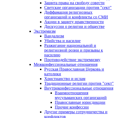
Защита права на свободу совести
Светские организации против "сект"
Диффамация религиозных
организаций и конфликты со СМИ
Акции в защиту нравственности
Дискуссии о религии и обществе
Экстремизм
Вандализм
Убийства и насилие
Разжигание национальной и
религиозной розни и призывы к
насилию
Противодействие экстремизму
Межконфессиональные отношения
Русская Православная Церковь и
католики
Христианство и ислам
Традиционные религии против "сект"
Внутриконфессиональные отношения
Взаимоотношения
мусульманских организаций
Православные юрисдикции
Прочие конфессии
Другие примеры сотрудничества и
конфликтов