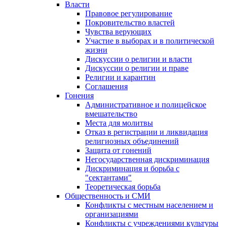
Власти
Правовое регулирование
Покровительство властей
Чувства верующих
Участие в выборах и в политической
жизни
Дискуссии о религии и власти
Дискуссии о религии и праве
Религии и карантин
Соглашения
Гонения
Административное и полицейское
вмешательство
Места для молитвы
Отказ в регистрации и ликвидация
религиозных объединений
Защита от гонений
Негосударственная дискриминация
Дискриминация и борьба с
"сектантами"
Теоретическая борьба
Общественность и СМИ
Конфликты с местным населением и
организациями
Конфликты с учреждениями культуры