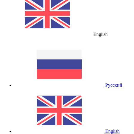
English
Русский
English