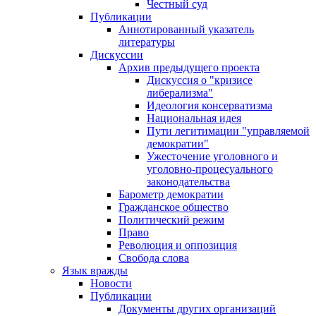
Честный суд
Публикации
Аннотированный указатель
литературы
Дискуссии
Архив предыдущего проекта
Дискуссия о "кризисе
либерализма"
Идеология консерватизма
Национальная идея
Пути легитимации "управляемой
демократии"
Ужесточение уголовного и
уголовно-процесуального
законодательства
Барометр демократии
Гражданское общество
Политический режим
Право
Революция и оппозиция
Свобода слова
Язык вражды
Новости
Публикации
Документы других организаций