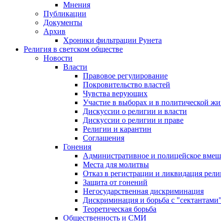
Мнения
Публикации
Документы
Архив
Хроники фильтрации Рунета
Религия в светском обществе
Новости
Власти
Правовое регулирование
Покровительство властей
Чувства верующих
Участие в выборах и в политической ж
Дискуссии о религии и власти
Дискуссии о религии и праве
Религии и карантин
Соглашения
Гонения
Административное и полицейское вмеш
Места для молитвы
Отказ в регистрации и ликвидация рел
Защита от гонений
Негосударственная дискриминация
Дискриминация и борьба с "сектантами
Теоретическая борьба
Общественность и СМИ