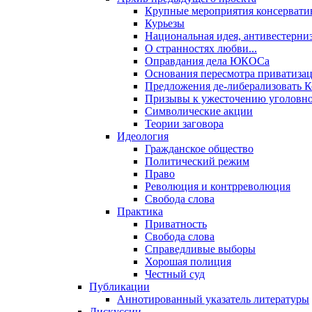
Крупные мероприятия консервати
Курьезы
Национальная идея, антивестерни
О странностях любви...
Оправдания дела ЮКОСа
Основания пересмотра приватиза
Предложения де-либерализовать 
Призывы к ужесточению уголовног
Символические акции
Теории заговора
Идеология
Гражданское общество
Политический режим
Право
Революция и контрреволюция
Свобода слова
Практика
Приватность
Свобода слова
Справедливые выборы
Хорошая полиция
Честный суд
Публикации
Аннотированный указатель литературы
Дискуссии