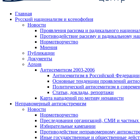
Главная
Русский национализм и ксенофобия
Новости
Проявления расизма и радикального национа
Противодействие расизму и радикальному на
Нормотворчество
Мнения
Публикации
Документы
Архив
Антисемитизм 2003-2006
Антисемитизм в Российской Федерации
Основные тенденции проявлений антис
Политический антисемитизм в совреме
Статьи, доклады, репортажи
Карта нападений по мотиву ненависти
Неправомерный антиэкстремизм
Новости
Нормотворчество
Преследования организаций, СМИ и частных
Избирательные кампании
Противодействие неправомерному антиэкстр
Иные государственные и общественные дейст