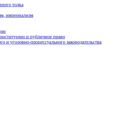
вного толка
зм, империализм
ции
Конституцию и публичное право
о и уголовно-процессуального законодательства