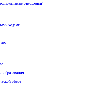
фессиональные отношения"
мыми кодами
ство
ве
го образования
льской сфере