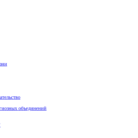
изни
ательство
игиозных объединений
"