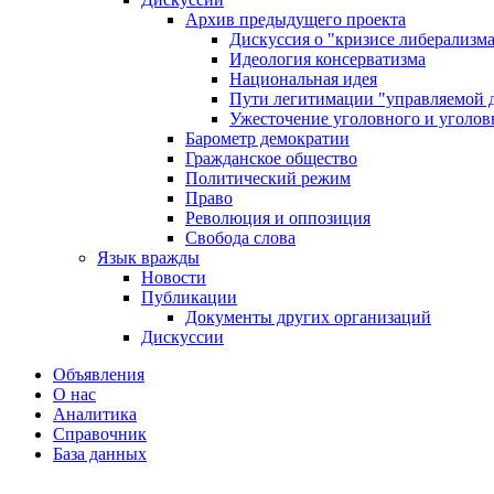
Архив предыдущего проекта
Дискуссия о "кризисе либерализм
Идеология консерватизма
Национальная идея
Пути легитимации "управляемой 
Ужесточение уголовного и уголов
Барометр демократии
Гражданское общество
Политический режим
Право
Революция и оппозиция
Свобода слова
Язык вражды
Новости
Публикации
Документы других организаций
Дискуссии
Объявления
О нас
Аналитика
Справочник
База данных