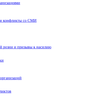
ганизациями
 и конфликты со СМИ
й розни и призывы к насилию
ки
организаций
ликтов