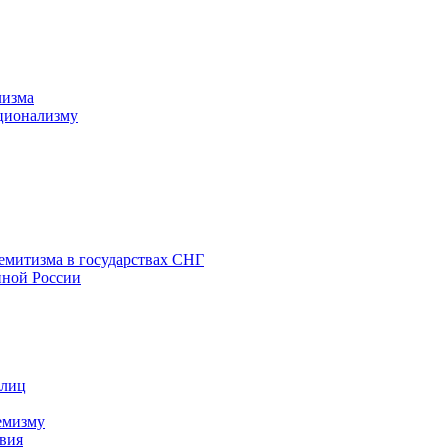
лизма
ционализму
емитизма в государствах СНГ
нной России
 лиц
емизму
вия