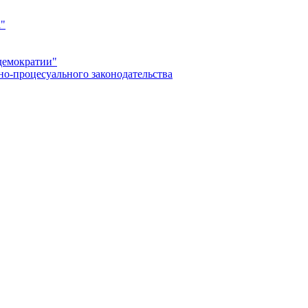
а"
демократии"
но-процесуального законодательства