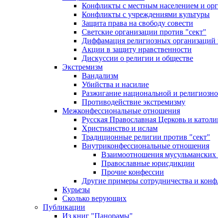
Конфликты с местным населением и ор
Конфликты с учреждениями культуры
Защита права на свободу совести
Светские организации против "сект"
Диффамация религиозных организаций
Акции в защиту нравственности
Дискуссии о религии и обществе
Экстремизм
Вандализм
Убийства и насилие
Разжигание национальной и религиозно
Противодействие экстремизму
Межконфессиональные отношения
Русская Православная Церковь и католи
Христианство и ислам
Традиционные религии против "сект"
Внутриконфессиональные отношения
Взаимоотношения мусульманских 
Православные юрисдикции
Прочие конфессии
Другие примеры сотрудничества и конф
Курьезы
Сколько верующих
Публикации
Из книг "Панорамы"