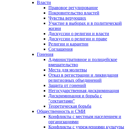
Власти
Правовое регулирование
Покровительство властей
Чувства верующих
Участие в выборах и в политической
жизни
Дискуссии о религии и власти
Дискуссии о религии и праве
Религии и карантин
Соглашения
Гонения
Административное и полицейское
вмешательство
Места для молитвы
Отказ в регистрации и ликвидация
религиозных объединений
Защита от гонений
Негосударственная дискриминация
Дискриминация и борьба с
"сектантами"
Теоретическая борьба
Общественность и СМИ
Конфликты с местным населением и
организациями
Конфликты с учреждениями культуры