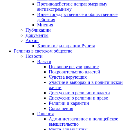
Противодействие неправомерному
антиэкстремизму
Иные государственные и общественные
действия
Мнения
Публикации
Документы
Архив
Хроники фильтрации Рунета
Религия в светском обществе
Новости
Власти
Правовое регулирование
Покровительство властей
Чувства верующих
Участие в выборах и в политической
жизни
Дискуссии о религии и власти
Дискуссии о религии и праве
Религии и карантин
Соглашения
Гонения
Административное и полицейское
вмешательство
Места для молитвы