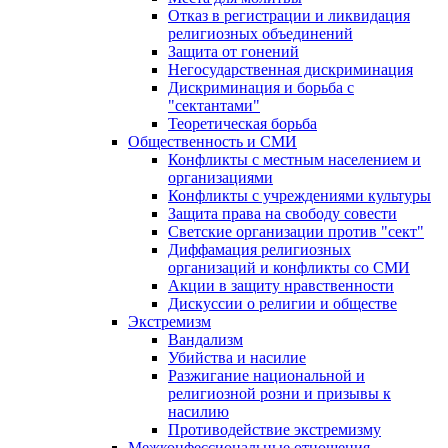
Отказ в регистрации и ликвидация
религиозных объединений
Защита от гонений
Негосударственная дискриминация
Дискриминация и борьба с
"сектантами"
Теоретическая борьба
Общественность и СМИ
Конфликты с местным населением и
организациями
Конфликты с учреждениями культуры
Защита права на свободу совести
Светские организации против "сект"
Диффамация религиозных
организаций и конфликты со СМИ
Акции в защиту нравственности
Дискуссии о религии и обществе
Экстремизм
Вандализм
Убийства и насилие
Разжигание национальной и
религиозной розни и призывы к
насилию
Противодействие экстремизму
Межконфессиональные отношения