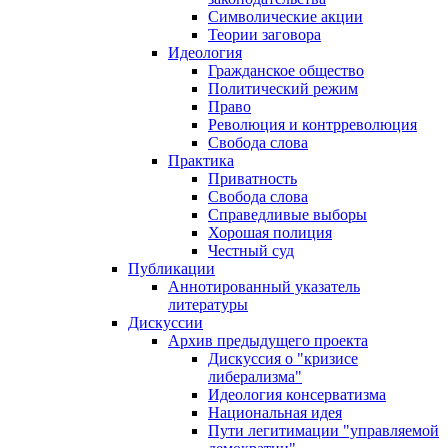
Символические акции
Теории заговора
Идеология
Гражданское общество
Политический режим
Право
Революция и контрреволюция
Свобода слова
Практика
Приватность
Свобода слова
Справедливые выборы
Хорошая полиция
Честный суд
Публикации
Аннотированный указатель
литературы
Дискуссии
Архив предыдущего проекта
Дискуссия о "кризисе
либерализма"
Идеология консерватизма
Национальная идея
Пути легитимации "управляемой