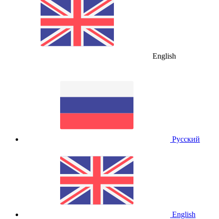
English
Русский
English