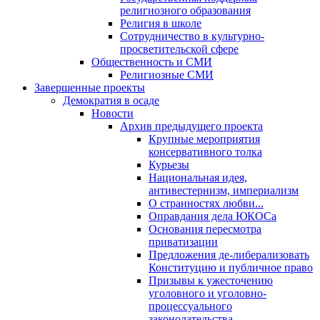
религиозного образования
Религия в школе
Сотрудничество в культурно-
просветительской сфере
Общественность и СМИ
Религиозные СМИ
Завершенные проекты
Демократия в осаде
Новости
Архив предыдущего проекта
Крупные мероприятия
консервативного толка
Курьезы
Национальная идея,
антивестернизм, империализм
О странностях любви...
Оправдания дела ЮКОСа
Основания пересмотра
приватизации
Предложения де-либерализовать
Конституцию и публичное право
Призывы к ужесточению
уголовного и уголовно-
процессуального
законодательства