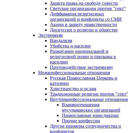
Защита права на свободу совести
Светские организации против "сект"
Диффамация религиозных
организаций и конфликты со СМИ
Акции в защиту нравственности
Дискуссии о религии и обществе
Экстремизм
Вандализм
Убийства и насилие
Разжигание национальной и
религиозной розни и призывы к
насилию
Противодействие экстремизму
Межконфессиональные отношения
Русская Православная Церковь и
католики
Христианство и ислам
Традиционные религии против "сект"
Внутриконфессиональные отношения
Взаимоотношения
мусульманских организаций
Православные юрисдикции
Прочие конфессии
Другие примеры сотрудничества и
конфликтов