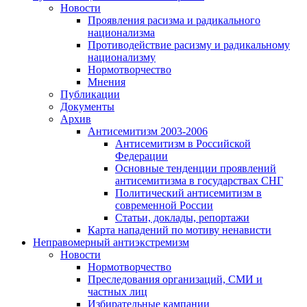
Новости
Проявления расизма и радикального
национализма
Противодействие расизму и радикальному
национализму
Нормотворчество
Мнения
Публикации
Документы
Архив
Антисемитизм 2003-2006
Антисемитизм в Российской
Федерации
Основные тенденции проявлений
антисемитизма в государствах СНГ
Политический антисемитизм в
современной России
Статьи, доклады, репортажи
Карта нападений по мотиву ненависти
Неправомерный антиэкстремизм
Новости
Нормотворчество
Преследования организаций, СМИ и
частных лиц
Избирательные кампании