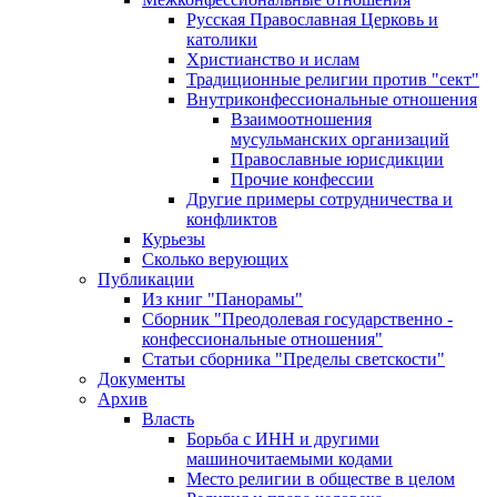
Русская Православная Церковь и
католики
Христианство и ислам
Традиционные религии против "сект"
Внутриконфессиональные отношения
Взаимоотношения
мусульманских организаций
Православные юрисдикции
Прочие конфессии
Другие примеры сотрудничества и
конфликтов
Курьезы
Сколько верующих
Публикации
Из книг "Панорамы"
Сборник "Преодолевая государственно -
конфессиональные отношения"
Статьи сборника "Пределы светскости"
Документы
Архив
Власть
Борьба с ИНН и другими
машиночитаемыми кодами
Место религии в обществе в целом