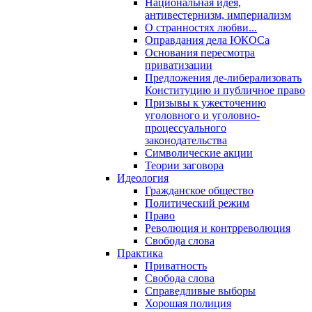
Национальная идея,
антивестернизм, империализм
О странностях любви...
Оправдания дела ЮКОСа
Основания пересмотра
приватизации
Предложения де-либерализовать
Конституцию и публичное право
Призывы к ужесточению
уголовного и уголовно-
процессуального
законодательства
Символические акции
Теории заговора
Идеология
Гражданское общество
Политический режим
Право
Революция и контрреволюция
Свобода слова
Практика
Приватность
Свобода слова
Справедливые выборы
Хорошая полиция