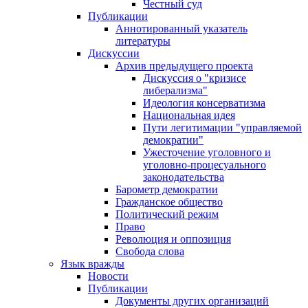
Честный суд
Публикации
Аннотированный указатель
литературы
Дискуссии
Архив предыдущего проекта
Дискуссия о "кризисе
либерализма"
Идеология консерватизма
Национальная идея
Пути легитимации "управляемой
демократии"
Ужесточение уголовного и
уголовно-процесуального
законодательства
Барометр демократии
Гражданское общество
Политический режим
Право
Революция и оппозиция
Свобода слова
Язык вражды
Новости
Публикации
Документы других организаций