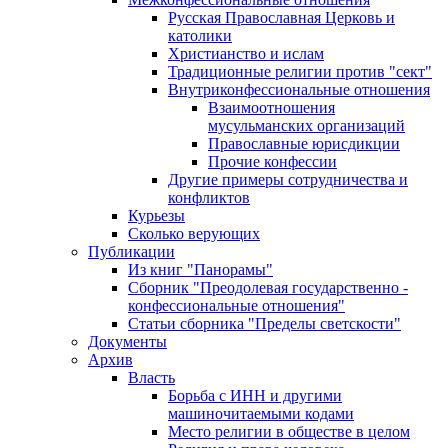
Русская Православная Церковь и
католики
Христианство и ислам
Традиционные религии против "сект"
Внутриконфессиональные отношения
Взаимоотношения
мусульманских организаций
Православные юрисдикции
Прочие конфессии
Другие примеры сотрудничества и
конфликтов
Курьезы
Сколько верующих
Публикации
Из книг "Панорамы"
Сборник "Преодолевая государственно -
конфессиональные отношения"
Статьи сборника "Пределы светскости"
Документы
Архив
Власть
Борьба с ИНН и другими
машиночитаемыми кодами
Место религии в обществе в целом