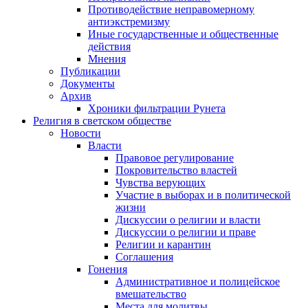
Противодействие неправомерному
антиэкстремизму
Иные государственные и общественные
действия
Мнения
Публикации
Документы
Архив
Хроники фильтрации Рунета
Религия в светском обществе
Новости
Власти
Правовое регулирование
Покровительство властей
Чувства верующих
Участие в выборах и в политической
жизни
Дискуссии о религии и власти
Дискуссии о религии и праве
Религии и карантин
Соглашения
Гонения
Административное и полицейское
вмешательство
Места для молитвы