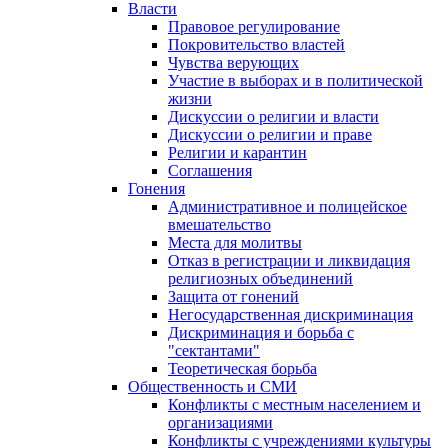
Власти
Правовое регулирование
Покровительство властей
Чувства верующих
Участие в выборах и в политической
жизни
Дискуссии о религии и власти
Дискуссии о религии и праве
Религии и карантин
Соглашения
Гонения
Административное и полицейское
вмешательство
Места для молитвы
Отказ в регистрации и ликвидация
религиозных объединений
Защита от гонений
Негосударственная дискриминация
Дискриминация и борьба с
"сектантами"
Теоретическая борьба
Общественность и СМИ
Конфликты с местным населением и
организациями
Конфликты с учреждениями культуры