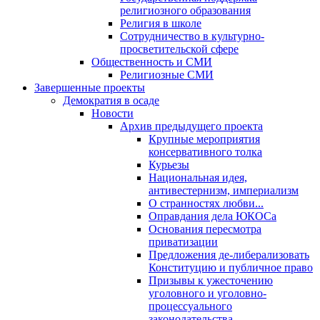
религиозного образования
Религия в школе
Сотрудничество в культурно-
просветительской сфере
Общественность и СМИ
Религиозные СМИ
Завершенные проекты
Демократия в осаде
Новости
Архив предыдущего проекта
Крупные мероприятия
консервативного толка
Курьезы
Национальная идея,
антивестернизм, империализм
О странностях любви...
Оправдания дела ЮКОСа
Основания пересмотра
приватизации
Предложения де-либерализовать
Конституцию и публичное право
Призывы к ужесточению
уголовного и уголовно-
процессуального
законодательства