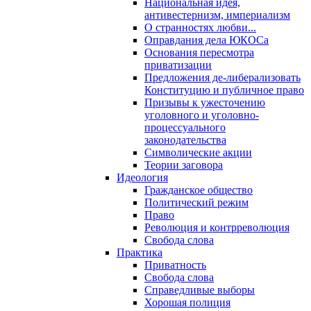
Национальная идея,
антивестернизм, империализм
О странностях любви...
Оправдания дела ЮКОСа
Основания пересмотра
приватизации
Предложения де-либерализовать
Конституцию и публичное право
Призывы к ужесточению
уголовного и уголовно-
процессуального
законодательства
Символические акции
Теории заговора
Идеология
Гражданское общество
Политический режим
Право
Революция и контрреволюция
Свобода слова
Практика
Приватность
Свобода слова
Справедливые выборы
Хорошая полиция