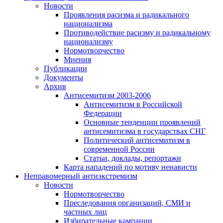
Новости
Проявления расизма и радикального
национализма
Противодействие расизму и радикальному
национализму
Нормотворчество
Мнения
Публикации
Документы
Архив
Антисемитизм 2003-2006
Антисемитизм в Российской
Федерации
Основные тенденции проявлений
антисемитизма в государствах СНГ
Политический антисемитизм в
современной России
Статьи, доклады, репортажи
Карта нападений по мотиву ненависти
Неправомерный антиэкстремизм
Новости
Нормотворчество
Преследования организаций, СМИ и
частных лиц
Избирательные кампании