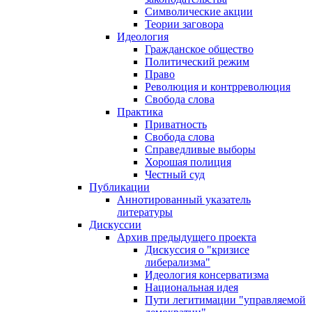
Символические акции
Теории заговора
Идеология
Гражданское общество
Политический режим
Право
Революция и контрреволюция
Свобода слова
Практика
Приватность
Свобода слова
Справедливые выборы
Хорошая полиция
Честный суд
Публикации
Аннотированный указатель
литературы
Дискуссии
Архив предыдущего проекта
Дискуссия о "кризисе
либерализма"
Идеология консерватизма
Национальная идея
Пути легитимации "управляемой