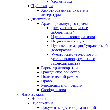
Честный суд
Публикации
Аннотированный указатель
литературы
Дискуссии
Архив предыдущего проекта
Дискуссия о "кризисе
либерализма"
Идеология консерватизма
Национальная идея
Пути легитимации "управляемой
демократии"
Ужесточение уголовного и
уголовно-процесуального
законодательства
Барометр демократии
Гражданское общество
Политический режим
Право
Революция и оппозиция
Свобода слова
Язык вражды
Новости
Публикации
Документы других организаций