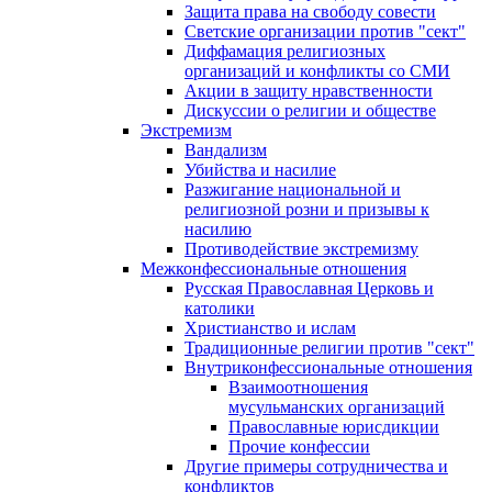
Защита права на свободу совести
Светские организации против "сект"
Диффамация религиозных
организаций и конфликты со СМИ
Акции в защиту нравственности
Дискуссии о религии и обществе
Экстремизм
Вандализм
Убийства и насилие
Разжигание национальной и
религиозной розни и призывы к
насилию
Противодействие экстремизму
Межконфессиональные отношения
Русская Православная Церковь и
католики
Христианство и ислам
Традиционные религии против "сект"
Внутриконфессиональные отношения
Взаимоотношения
мусульманских организаций
Православные юрисдикции
Прочие конфессии
Другие примеры сотрудничества и
конфликтов