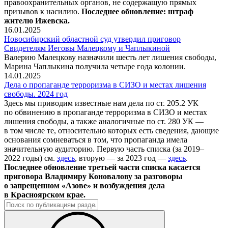
правоохранительных органов, не содержащую прямых
призывов к насилию.
Последнее обновление: штраф
жителю Ижевска.
16.01.2025
Новосибирский областной суд утвердил приговор
Свидетелям Иеговы Малецкому и Чаплыкиной
Валерию Малецкову назначили шесть лет лишения свободы,
Марина Чаплыкина получила четыре года колонии.
14.01.2025
Дела о пропаганде терроризма в СИЗО и местах лишения
свободы. 2024 год
Здесь мы приводим известные нам дела по ст. 205.2 УК
по обвинению в пропаганде терроризма в СИЗО и местах
лишения свободы, а также аналогичные по ст. 280 УК —
в том числе те, относительно которых есть сведения, дающие
основания сомневаться в том, что пропаганда имела
значительную аудиторию. Первую часть списка (за 2019–
2022 годы) см.
здесь
, вторую — за 2023 год —
здесь
.
Последнее обновление третьей части списка касается
приговора Владимиру Коновалову за разговоры
о запрещенном «Азове» и возбуждения дела
в Красноярском крае.