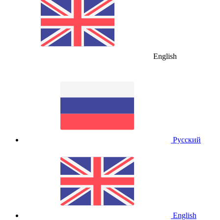
English
Русский
English