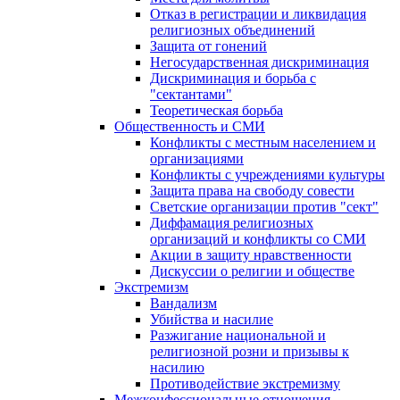
Отказ в регистрации и ликвидация
религиозных объединений
Защита от гонений
Негосударственная дискриминация
Дискриминация и борьба с
"сектантами"
Теоретическая борьба
Общественность и СМИ
Конфликты с местным населением и
организациями
Конфликты с учреждениями культуры
Защита права на свободу совести
Светские организации против "сект"
Диффамация религиозных
организаций и конфликты со СМИ
Акции в защиту нравственности
Дискуссии о религии и обществе
Экстремизм
Вандализм
Убийства и насилие
Разжигание национальной и
религиозной розни и призывы к
насилию
Противодействие экстремизму
Межконфессиональные отношения