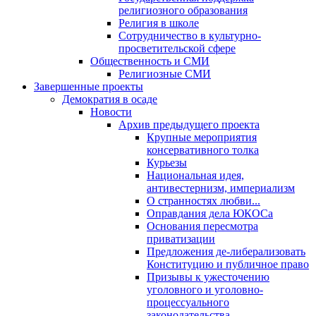
религиозного образования
Религия в школе
Сотрудничество в культурно-
просветительской сфере
Общественность и СМИ
Религиозные СМИ
Завершенные проекты
Демократия в осаде
Новости
Архив предыдущего проекта
Крупные мероприятия
консервативного толка
Курьезы
Национальная идея,
антивестернизм, империализм
О странностях любви...
Оправдания дела ЮКОСа
Основания пересмотра
приватизации
Предложения де-либерализовать
Конституцию и публичное право
Призывы к ужесточению
уголовного и уголовно-
процессуального
законодательства