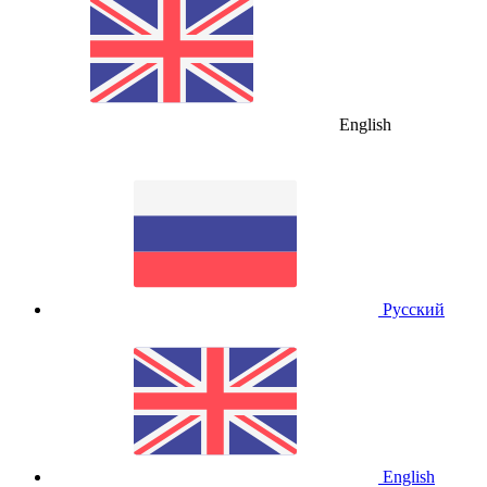
English
Русский
English