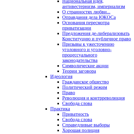
Национальная идея,
антивестернизм, империализм
О странностях любви...
Оправдания дела ЮКОСа
Основания пересмотра
приватизации
Предложения де-либерализовать
Конституцию и публичное право
Призывы к ужесточению
уголовного и уголовно-
процессуального
законодательства
Символические акции
Теории заговора
Идеология
Гражданское общество
Политический режим
Право
Революция и контрреволюция
Свобода слова
Практика
Приватность
Свобода слова
Справедливые выборы
Хорошая полиция