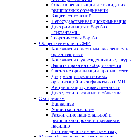
Отказ в регистрации и ликвидация
религиозных объединений
Защита от гонений
Негосударственная дискриминация
Дискриминация и борьба с
"сектантами"
Теоретическая борьба
Общественность и СМИ
Конфликты с местным населением и
организациями
Конфликты с учреждениями культуры
Защита права на свободу совести
Светские организации против "сект"
Диффамация религиозных
организаций и конфликты со СМИ
Акции в защиту нравственности
Дискуссии о религии и обществе
Экстремизм
Вандализм
Убийства и насилие
Разжигание национальной и
религиозной розни и призывы к
насилию
Противодействие экстремизму
Межконфессиональные отношения