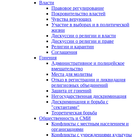
Власти
Правовое регулирование
Покровительство властей
Чувства верующих
Участие в выборах и в политической
жизни
Дискуссии о религии и власти
Дискуссии о религии и праве
Религии и карантин
Соглашения
Гонения
Административное и полицейское
вмешательство
Места для молитвы
Отказ в регистрации и ликвидация
религиозных объединений
Защита от гонений
Негосударственная дискриминация
Дискриминация и борьба с
"сектантами"
Теоретическая борьба
Общественность и СМИ
Конфликты с местным населением и
организациями
Конфликты с учреждениями культуры