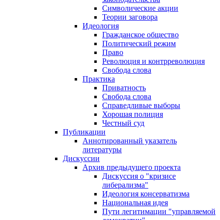
Символические акции
Теории заговора
Идеология
Гражданское общество
Политический режим
Право
Революция и контрреволюция
Свобода слова
Практика
Приватность
Свобода слова
Справедливые выборы
Хорошая полиция
Честный суд
Публикации
Аннотированный указатель
литературы
Дискуссии
Архив предыдущего проекта
Дискуссия о "кризисе
либерализма"
Идеология консерватизма
Национальная идея
Пути легитимации "управляемой