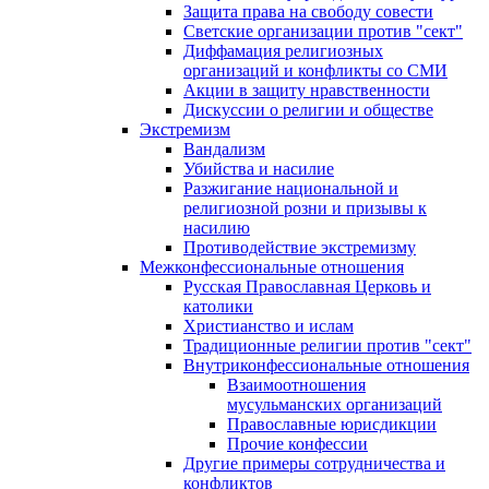
Защита права на свободу совести
Светские организации против "сект"
Диффамация религиозных
организаций и конфликты со СМИ
Акции в защиту нравственности
Дискуссии о религии и обществе
Экстремизм
Вандализм
Убийства и насилие
Разжигание национальной и
религиозной розни и призывы к
насилию
Противодействие экстремизму
Межконфессиональные отношения
Русская Православная Церковь и
католики
Христианство и ислам
Традиционные религии против "сект"
Внутриконфессиональные отношения
Взаимоотношения
мусульманских организаций
Православные юрисдикции
Прочие конфессии
Другие примеры сотрудничества и
конфликтов