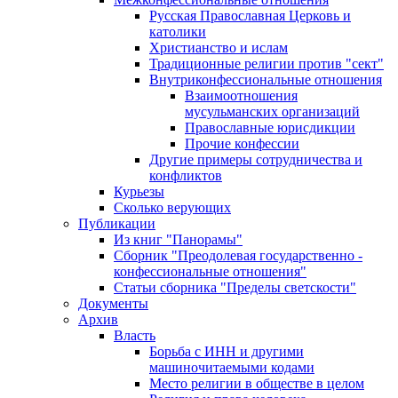
Русская Православная Церковь и
католики
Христианство и ислам
Традиционные религии против "сект"
Внутриконфессиональные отношения
Взаимоотношения
мусульманских организаций
Православные юрисдикции
Прочие конфессии
Другие примеры сотрудничества и
конфликтов
Курьезы
Сколько верующих
Публикации
Из книг "Панорамы"
Сборник "Преодолевая государственно -
конфессиональные отношения"
Статьи сборника "Пределы светскости"
Документы
Архив
Власть
Борьба с ИНН и другими
машиночитаемыми кодами
Место религии в обществе в целом