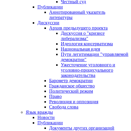
Честный суд
Публикации
Аннотированный указатель
литературы
Дискуссии
Архив предыдущего проекта
Дискуссия о "кризисе
либерализма"
Идеология консерватизма
Национальная идея
Пути легитимации "управляемой
демократии"
Ужесточение уголовного и
уголовно-процесуального
законодательства
Барометр демократии
Гражданское общество
Политический режим
Право
Революция и оппозиция
Свобода слова
Язык вражды
Новости
Публикации
Документы других организаций