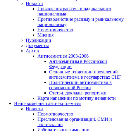
Новости
Проявления расизма и радикального
национализма
Противодействие расизму и радикальному
национализму
Нормотворчество
Мнения
Публикации
Документы
Архив
Антисемитизм 2003-2006
Антисемитизм в Российской
Федерации
Основные тенденции проявлений
антисемитизма в государствах СНГ
Политический антисемитизм в
современной России
Статьи, доклады, репортажи
Карта нападений по мотиву ненависти
Неправомерный антиэкстремизм
Новости
Нормотворчество
Преследования организаций, СМИ и
частных лиц
Избирательные кампании