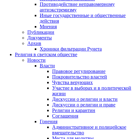
Противодействие неправомерному
антиэкстремизму
Иные государственные и общественные
действия
Мнения
Публикации
Документы
Архив
Хроники фильтрации Рунета
Религия в светском обществе
Новости
Власти
Правовое регулирование
Покровительство властей
Чувства верующих
Участие в выборах и в политической
жизни
Дискуссии о религии и власти
Дискуссии о религии и праве
Религии и карантин
Соглашения
Гонения
Административное и полицейское
вмешательство
Места для молитвы