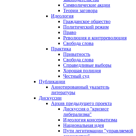
Символические акции
Теории заговора
Идеология
Гражданское общество
Политический режим
Право
Революция и контрреволюция
Свобода слова
Практика
Приватность
Свобода слова
Справедливые выборы
Хорошая полиция
Честный суд
Публикации
Аннотированный указатель
литературы
Дискуссии
Архив предыдущего проекта
Дискуссия о "кризисе
либерализма"
Идеология консерватизма
Национальная идея
Пути легитимации "управляемой