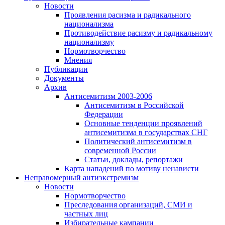
Новости
Проявления расизма и радикального
национализма
Противодействие расизму и радикальному
национализму
Нормотворчество
Мнения
Публикации
Документы
Архив
Антисемитизм 2003-2006
Антисемитизм в Российской
Федерации
Основные тенденции проявлений
антисемитизма в государствах СНГ
Политический антисемитизм в
современной России
Статьи, доклады, репортажи
Карта нападений по мотиву ненависти
Неправомерный антиэкстремизм
Новости
Нормотворчество
Преследования организаций, СМИ и
частных лиц
Избирательные кампании