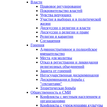
Власти
Правовое регулирование
Покровительство властей
Чувства верующих
Участие в выборах и в политической
жизни
Дискуссии о религии и власти
Дискуссии о религии и праве
Религии и карантин
Соглашения
Гонения
Административное и полицейское
вмешательство
Места для молитвы
Отказ в регистрации и ликвидация
религиозных объединений
Защита от гонений
Негосударственная дискриминация
Дискриминация и борьба с
"сектантами"
Теоретическая борьба
Общественность и СМИ
Конфликты с местным населением и
организациями
Конфликты с учреждениями культуры