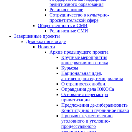
религиозного образования
Религия в школе
Сотрудничество в культурно-
просветительской сфере
Общественность и СМИ
Религиозные СМИ
Завершенные проекты
Демократия в осаде
Новости
Архив предыдущего проекта
Крупные мероприятия
консервативного толка
Курьезы
Национальная идея,
антивестернизм, империализм
О странностях любви...
Оправдания дела ЮКОСа
Основания пересмотра
приватизации
Предложения де-либерализовать
Конституцию и публичное право
Призывы к ужесточению
уголовного и уголовно-
процессуального
законодательства