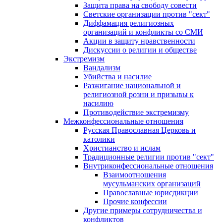
Защита права на свободу совести
Светские организации против "сект"
Диффамация религиозных
организаций и конфликты со СМИ
Акции в защиту нравственности
Дискуссии о религии и обществе
Экстремизм
Вандализм
Убийства и насилие
Разжигание национальной и
религиозной розни и призывы к
насилию
Противодействие экстремизму
Межконфессиональные отношения
Русская Православная Церковь и
католики
Христианство и ислам
Традиционные религии против "сект"
Внутриконфессиональные отношения
Взаимоотношения
мусульманских организаций
Православные юрисдикции
Прочие конфессии
Другие примеры сотрудничества и
конфликтов