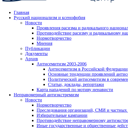
Главная
Русский национализм и ксенофобия
Новости
Проявления расизма и радикального национа
Противодействие расизму и радикальному на
Нормотворчество
Мнения
Публикации
Документы
Архив
Антисемитизм 2003-2006
Антисемитизм в Российской Федерации
Основные тенденции проявлений антис
Политический антисемитизм в совреме
Статьи, доклады, репортажи
Карта нападений по мотиву ненависти
Неправомерный антиэкстремизм
Новости
Нормотворчество
Преследования организаций, СМИ и частных
Избирательные кампании
Противодействие неправомерному антиэкстр
Иные государственные и общественные дейст