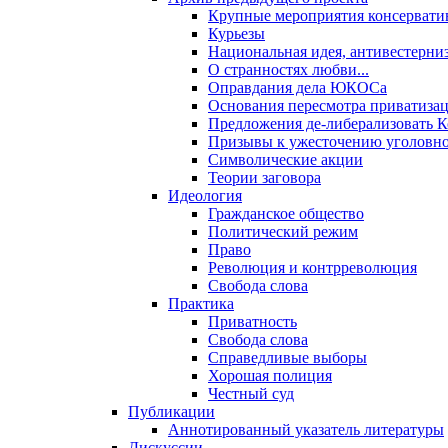
Крупные мероприятия консервати
Курьезы
Национальная идея, антивестерни
О странностях любви...
Оправдания дела ЮКОСа
Основания пересмотра приватиза
Предложения де-либерализовать 
Призывы к ужесточению уголовног
Символические акции
Теории заговора
Идеология
Гражданское общество
Политический режим
Право
Революция и контрреволюция
Свобода слова
Практика
Приватность
Свобода слова
Справедливые выборы
Хорошая полиция
Честный суд
Публикации
Аннотированный указатель литературы
Дискуссии