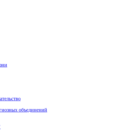
изни
ательство
игиозных объединений
"