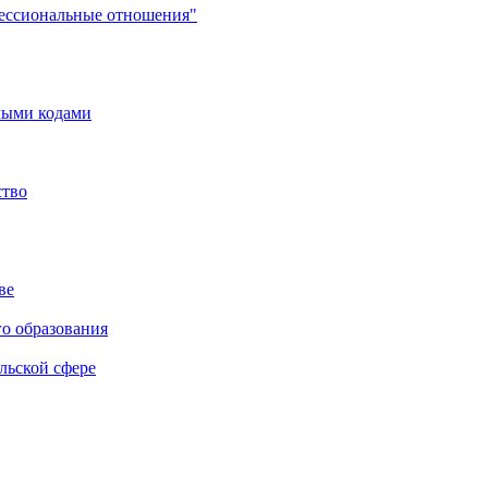
фессиональные отношения"
мыми кодами
ство
ве
го образования
льской сфере