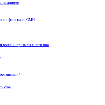
ганизациями
 и конфликты со СМИ
й розни и призывы к насилию
ки
организаций
ликтов