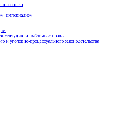
вного толка
зм, империализм
ции
Конституцию и публичное право
о и уголовно-процессуального законодательства