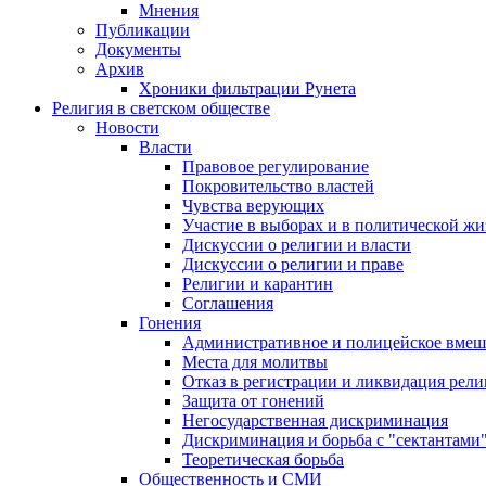
Мнения
Публикации
Документы
Архив
Хроники фильтрации Рунета
Религия в светском обществе
Новости
Власти
Правовое регулирование
Покровительство властей
Чувства верующих
Участие в выборах и в политической ж
Дискуссии о религии и власти
Дискуссии о религии и праве
Религии и карантин
Соглашения
Гонения
Административное и полицейское вмеш
Места для молитвы
Отказ в регистрации и ликвидация рел
Защита от гонений
Негосударственная дискриминация
Дискриминация и борьба с "сектантами
Теоретическая борьба
Общественность и СМИ