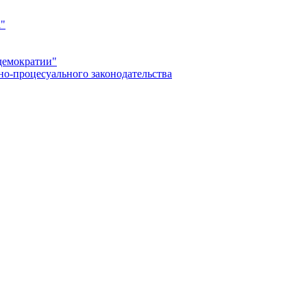
а"
демократии"
но-процесуального законодательства