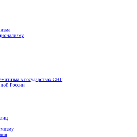
лизма
ционализму
емитизма в государствах СНГ
нной России
 лиц
емизму
вия