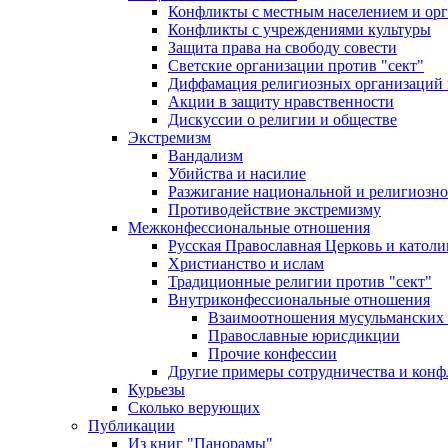
Конфликты с местным населением и ор
Конфликты с учреждениями культуры
Защита права на свободу совести
Светские организации против "сект"
Диффамация религиозных организаций
Акции в защиту нравственности
Дискуссии о религии и обществе
Экстремизм
Вандализм
Убийства и насилие
Разжигание национальной и религиозно
Противодействие экстремизму
Межконфессиональные отношения
Русская Православная Церковь и католи
Христианство и ислам
Традиционные религии против "сект"
Внутриконфессиональные отношения
Взаимоотношения мусульманских 
Православные юрисдикции
Прочие конфессии
Другие примеры сотрудничества и конф
Курьезы
Сколько верующих
Публикации
Из книг "Панорамы"