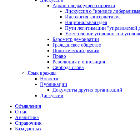
Архив предыдущего проекта
Дискуссия о "кризисе либерализм
Идеология консерватизма
Национальная идея
Пути легитимации "управляемой 
Ужесточение уголовного и уголов
Барометр демократии
Гражданское общество
Политический режим
Право
Революция и оппозиция
Свобода слова
Язык вражды
Новости
Публикации
Документы других организаций
Дискуссии
Объявления
О нас
Аналитика
Справочник
База данных