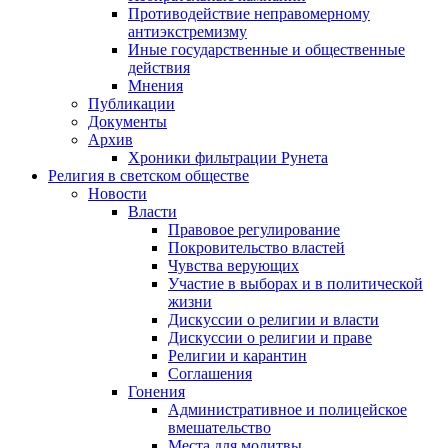
Противодействие неправомерному
антиэкстремизму
Иные государственные и общественные
действия
Мнения
Публикации
Документы
Архив
Хроники фильтрации Рунета
Религия в светском обществе
Новости
Власти
Правовое регулирование
Покровительство властей
Чувства верующих
Участие в выборах и в политической
жизни
Дискуссии о религии и власти
Дискуссии о религии и праве
Религии и карантин
Соглашения
Гонения
Административное и полицейское
вмешательство
Места для молитвы