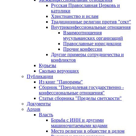
Русская Православная Церковь и
католики
Христианство и ислам
Традиционные религии против "сект"
Внутриконфессиональные отношения
Взаимоотношения
мусульманских организаций
Православные юрисдикции
Прочие конфессии
Другие примеры сотрудничества и
конфликтов
Курьезы
Сколько верующих
Публикации
Из книг "Панорамы"
Сборник "Преодолевая государственно -
конфессиональные отношения"
Статьи сборника "Пределы светскости"
Документы
Архив
Власть
Борьба с ИНН и другими
машиночитаемыми кодами
Место религии в обществе в целом