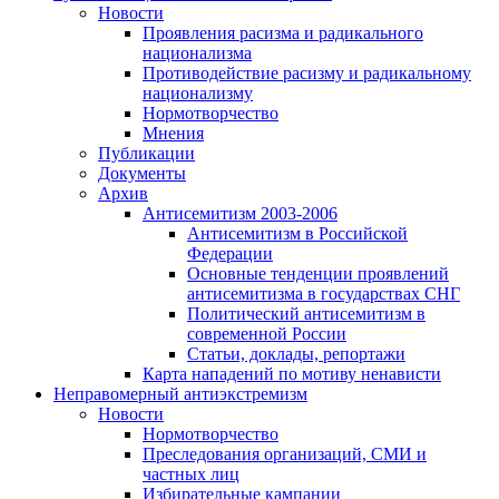
Новости
Проявления расизма и радикального
национализма
Противодействие расизму и радикальному
национализму
Нормотворчество
Мнения
Публикации
Документы
Архив
Антисемитизм 2003-2006
Антисемитизм в Российской
Федерации
Основные тенденции проявлений
антисемитизма в государствах СНГ
Политический антисемитизм в
современной России
Статьи, доклады, репортажи
Карта нападений по мотиву ненависти
Неправомерный антиэкстремизм
Новости
Нормотворчество
Преследования организаций, СМИ и
частных лиц
Избирательные кампании