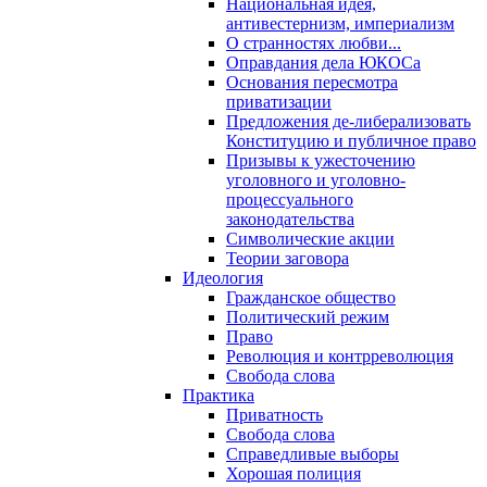
Национальная идея,
антивестернизм, империализм
О странностях любви...
Оправдания дела ЮКОСа
Основания пересмотра
приватизации
Предложения де-либерализовать
Конституцию и публичное право
Призывы к ужесточению
уголовного и уголовно-
процессуального
законодательства
Символические акции
Теории заговора
Идеология
Гражданское общество
Политический режим
Право
Революция и контрреволюция
Свобода слова
Практика
Приватность
Свобода слова
Справедливые выборы
Хорошая полиция