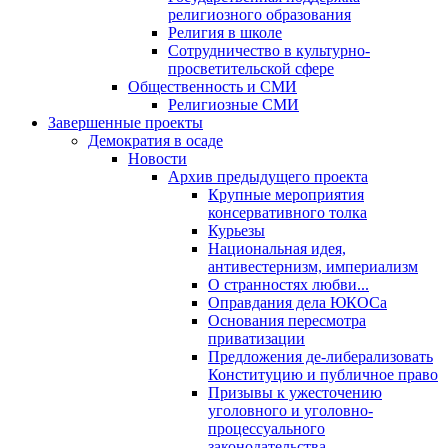
религиозного образования
Религия в школе
Сотрудничество в культурно-
просветительской сфере
Общественность и СМИ
Религиозные СМИ
Завершенные проекты
Демократия в осаде
Новости
Архив предыдущего проекта
Крупные мероприятия
консервативного толка
Курьезы
Национальная идея,
антивестернизм, империализм
О странностях любви...
Оправдания дела ЮКОСа
Основания пересмотра
приватизации
Предложения де-либерализовать
Конституцию и публичное право
Призывы к ужесточению
уголовного и уголовно-
процессуального
законодательства