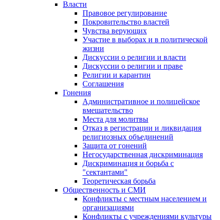
Власти
Правовое регулирование
Покровительство властей
Чувства верующих
Участие в выборах и в политической
жизни
Дискуссии о религии и власти
Дискуссии о религии и праве
Религии и карантин
Соглашения
Гонения
Административное и полицейское
вмешательство
Места для молитвы
Отказ в регистрации и ликвидация
религиозных объединений
Защита от гонений
Негосударственная дискриминация
Дискриминация и борьба с
"сектантами"
Теоретическая борьба
Общественность и СМИ
Конфликты с местным населением и
организациями
Конфликты с учреждениями культуры