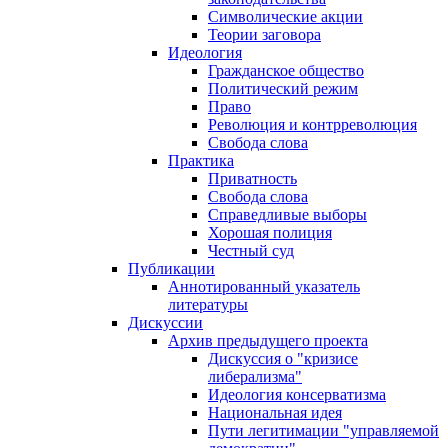
Символические акции
Теории заговора
Идеология
Гражданское общество
Политический режим
Право
Революция и контрреволюция
Свобода слова
Практика
Приватность
Свобода слова
Справедливые выборы
Хорошая полиция
Честный суд
Публикации
Аннотированный указатель
литературы
Дискуссии
Архив предыдущего проекта
Дискуссия о "кризисе
либерализма"
Идеология консерватизма
Национальная идея
Пути легитимации "управляемой