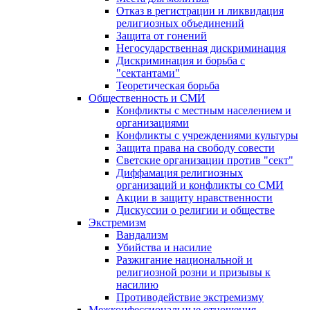
Отказ в регистрации и ликвидация
религиозных объединений
Защита от гонений
Негосударственная дискриминация
Дискриминация и борьба с
"сектантами"
Теоретическая борьба
Общественность и СМИ
Конфликты с местным населением и
организациями
Конфликты с учреждениями культуры
Защита права на свободу совести
Светские организации против "сект"
Диффамация религиозных
организаций и конфликты со СМИ
Акции в защиту нравственности
Дискуссии о религии и обществе
Экстремизм
Вандализм
Убийства и насилие
Разжигание национальной и
религиозной розни и призывы к
насилию
Противодействие экстремизму
Межконфессиональные отношения