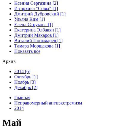
Ксения Сергазина [2]
Из архива "Совы" [1]
Дмитрий Дубровский [1]
Ульяна Ким [1]
Елена Струкова [1]
Екатерина Элбакян [1]
Дмитрий Макаров [1]
Виталий Пономарев [1]
Тамара Морщакова [1]
Показать все
Архив
2014 [6]
Октябрь [1]
Ноябрь [3]
Декабрь [2]
Главная
Неправомерный антиэкстремизм
2014
Май