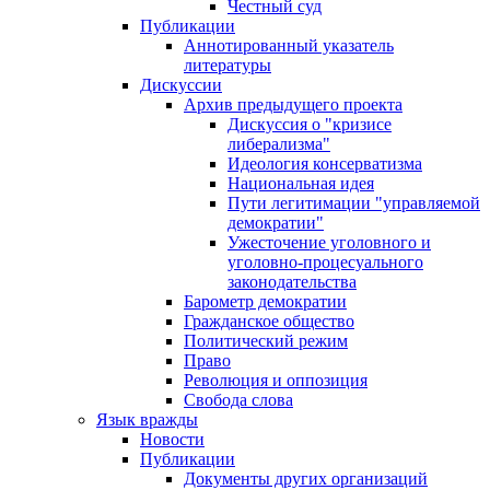
Честный суд
Публикации
Аннотированный указатель
литературы
Дискуссии
Архив предыдущего проекта
Дискуссия о "кризисе
либерализма"
Идеология консерватизма
Национальная идея
Пути легитимации "управляемой
демократии"
Ужесточение уголовного и
уголовно-процесуального
законодательства
Барометр демократии
Гражданское общество
Политический режим
Право
Революция и оппозиция
Свобода слова
Язык вражды
Новости
Публикации
Документы других организаций