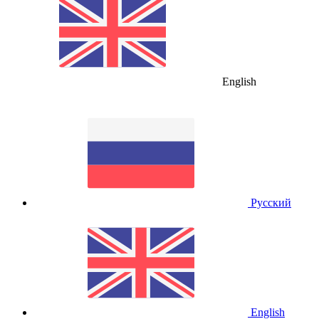
English
Русский
English