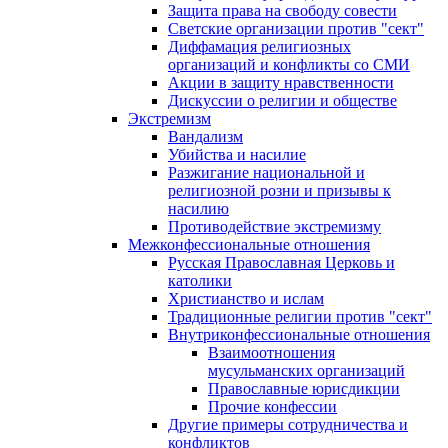
Защита права на свободу совести
Светские организации против "сект"
Диффамация религиозных
организаций и конфликты со СМИ
Акции в защиту нравственности
Дискуссии о религии и обществе
Экстремизм
Вандализм
Убийства и насилие
Разжигание национальной и
религиозной розни и призывы к
насилию
Противодействие экстремизму
Межконфессиональные отношения
Русская Православная Церковь и
католики
Христианство и ислам
Традиционные религии против "сект"
Внутриконфессиональные отношения
Взаимоотношения
мусульманских организаций
Православные юрисдикции
Прочие конфессии
Другие примеры сотрудничества и
конфликтов