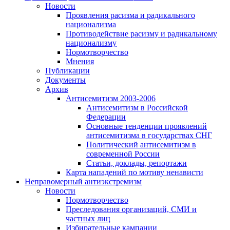
Новости
Проявления расизма и радикального
национализма
Противодействие расизму и радикальному
национализму
Нормотворчество
Мнения
Публикации
Документы
Архив
Антисемитизм 2003-2006
Антисемитизм в Российской
Федерации
Основные тенденции проявлений
антисемитизма в государствах СНГ
Политический антисемитизм в
современной России
Статьи, доклады, репортажи
Карта нападений по мотиву ненависти
Неправомерный антиэкстремизм
Новости
Нормотворчество
Преследования организаций, СМИ и
частных лиц
Избирательные кампании