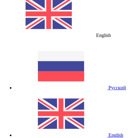
English
Русский
English