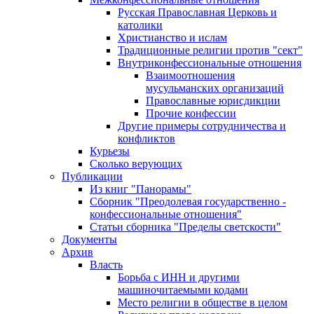
Русская Православная Церковь и
католики
Христианство и ислам
Традиционные религии против "сект"
Внутриконфессиональные отношения
Взаимоотношения
мусульманских организаций
Православные юрисдикции
Прочие конфессии
Другие примеры сотрудничества и
конфликтов
Курьезы
Сколько верующих
Публикации
Из книг "Панорамы"
Сборник "Преодолевая государственно -
конфессиональные отношения"
Статьи сборника "Пределы светскости"
Документы
Архив
Власть
Борьба с ИНН и другими
машиночитаемыми кодами
Место религии в обществе в целом