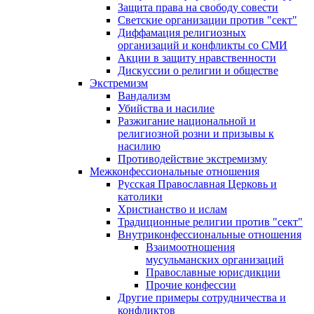
Защита права на свободу совести
Светские организации против "сект"
Диффамация религиозных
организаций и конфликты со СМИ
Акции в защиту нравственности
Дискуссии о религии и обществе
Экстремизм
Вандализм
Убийства и насилие
Разжигание национальной и
религиозной розни и призывы к
насилию
Противодействие экстремизму
Межконфессиональные отношения
Русская Православная Церковь и
католики
Христианство и ислам
Традиционные религии против "сект"
Внутриконфессиональные отношения
Взаимоотношения
мусульманских организаций
Православные юрисдикции
Прочие конфессии
Другие примеры сотрудничества и
конфликтов