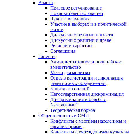
Власти
Правовое регулирование
Покровительство властей
Чувства верующих
Участие в выборах и в политической
жизни
Дискуссии о религии и власти
Дискуссии о религии и праве
Религии и карантин
Соглашения
Гонения
Административное и полицейское
вмешательство
Места для молитвы
Отказ в регистрации и ликвидация
религиозных объединений
Защита от гонений
Негосударственная дискриминация
Дискриминация и борьба с
"сектантами"
Теоретическая борьба
Общественность и СМИ
Конфликты с местным населением и
организациями
Конфликты с учреждениями культуры