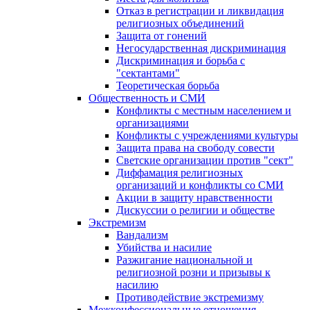
Отказ в регистрации и ликвидация
религиозных объединений
Защита от гонений
Негосударственная дискриминация
Дискриминация и борьба с
"сектантами"
Теоретическая борьба
Общественность и СМИ
Конфликты с местным населением и
организациями
Конфликты с учреждениями культуры
Защита права на свободу совести
Светские организации против "сект"
Диффамация религиозных
организаций и конфликты со СМИ
Акции в защиту нравственности
Дискуссии о религии и обществе
Экстремизм
Вандализм
Убийства и насилие
Разжигание национальной и
религиозной розни и призывы к
насилию
Противодействие экстремизму
Межконфессиональные отношения