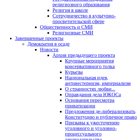
религиозного образования
Религия в школе
Сотрудничество в культурно-
просветительской сфере
Общественность и СМИ
Религиозные СМИ
Завершенные проекты
Демократия в осаде
Новости
Архив предыдущего проекта
Крупные мероприятия
консервативного толка
Курьезы
Национальная идея,
антивестернизм, империализм
О странностях любви...
Оправдания дела ЮКОСа
Основания пересмотра
приватизации
Предложения де-либерализовать
Конституцию и публичное право
Призывы к ужесточению
уголовного и уголовно-
процессуального
законодательства