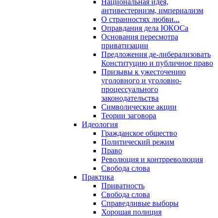
Национальная идея,
антивестернизм, империализм
О странностях любви...
Оправдания дела ЮКОСа
Основания пересмотра
приватизации
Предложения де-либерализовать
Конституцию и публичное право
Призывы к ужесточению
уголовного и уголовно-
процессуального
законодательства
Символические акции
Теории заговора
Идеология
Гражданское общество
Политический режим
Право
Революция и контрреволюция
Свобода слова
Практика
Приватность
Свобода слова
Справедливые выборы
Хорошая полиция