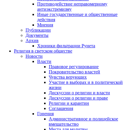
Противодействие неправомерному
антиэкстремизму
Иные государственные и общественные
действия
Мнения
Публикации
Документы
Архив
Хроники фильтрации Рунета
Религия в светском обществе
Новости
Власти
Правовое регулирование
Покровительство властей
Чувства верующих
Участие в выборах и в политической
жизни
Дискуссии о религии и власти
Дискуссии о религии и праве
Религии и карантин
Соглашения
Гонения
Административное и полицейское
вмешательство
Места для молитвы