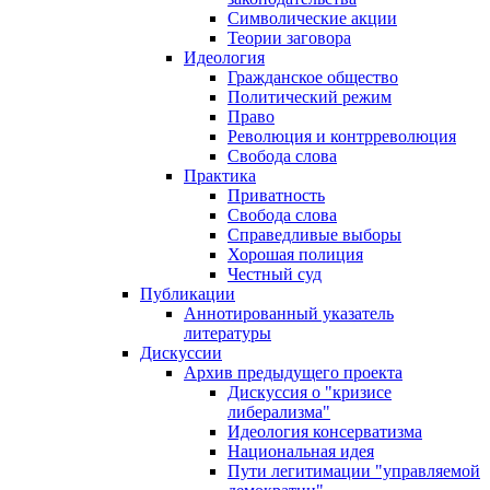
Символические акции
Теории заговора
Идеология
Гражданское общество
Политический режим
Право
Революция и контрреволюция
Свобода слова
Практика
Приватность
Свобода слова
Справедливые выборы
Хорошая полиция
Честный суд
Публикации
Аннотированный указатель
литературы
Дискуссии
Архив предыдущего проекта
Дискуссия о "кризисе
либерализма"
Идеология консерватизма
Национальная идея
Пути легитимации "управляемой