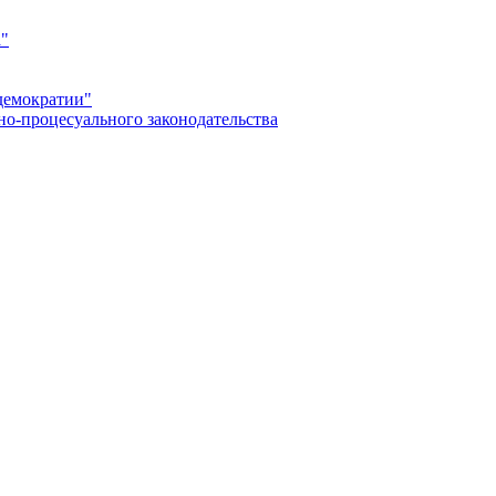
а"
демократии"
но-процесуального законодательства