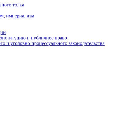
вного толка
зм, империализм
ции
Конституцию и публичное право
о и уголовно-процессуального законодательства