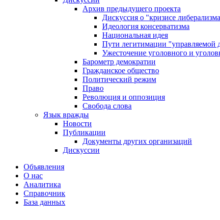
Архив предыдущего проекта
Дискуссия о "кризисе либерализм
Идеология консерватизма
Национальная идея
Пути легитимации "управляемой 
Ужесточение уголовного и уголов
Барометр демократии
Гражданское общество
Политический режим
Право
Революция и оппозиция
Свобода слова
Язык вражды
Новости
Публикации
Документы других организаций
Дискуссии
Объявления
О нас
Аналитика
Справочник
База данных