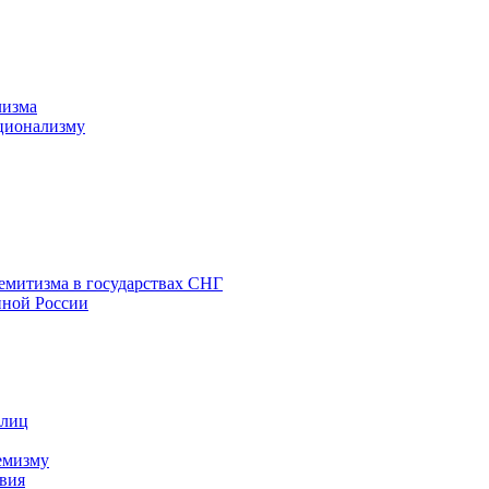
лизма
ционализму
емитизма в государствах СНГ
нной России
 лиц
емизму
вия