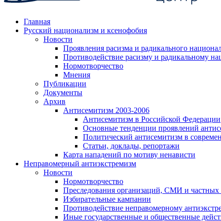
Главная
Русский национализм и ксенофобия
Новости
Проявления расизма и радикального национа
Противодействие расизму и радикальному на
Нормотворчество
Мнения
Публикации
Документы
Архив
Антисемитизм 2003-2006
Антисемитизм в Российской Федерации
Основные тенденции проявлений антис
Политический антисемитизм в совреме
Статьи, доклады, репортажи
Карта нападений по мотиву ненависти
Неправомерный антиэкстремизм
Новости
Нормотворчество
Преследования организаций, СМИ и частных
Избирательные кампании
Противодействие неправомерному антиэкстр
Иные государственные и общественные дейст