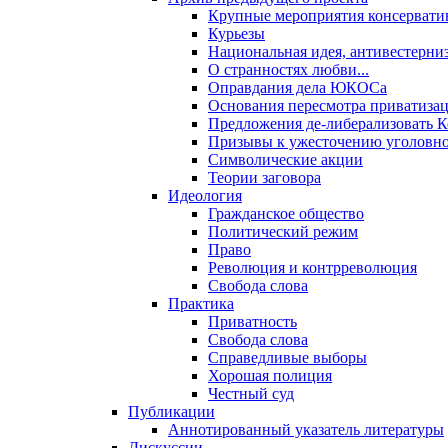
Крупные мероприятия консервати
Курьезы
Национальная идея, антивестерни
О странностях любви...
Оправдания дела ЮКОСа
Основания пересмотра приватиза
Предложения де-либерализовать 
Призывы к ужесточению уголовног
Символические акции
Теории заговора
Идеология
Гражданское общество
Политический режим
Право
Революция и контрреволюция
Свобода слова
Практика
Приватность
Свобода слова
Справедливые выборы
Хорошая полиция
Честный суд
Публикации
Аннотированный указатель литературы
Дискуссии