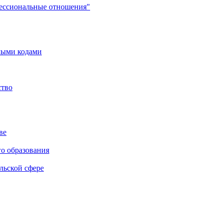
фессиональные отношения"
мыми кодами
ство
ве
го образования
льской сфере