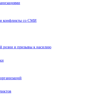
ганизациями
 и конфликты со СМИ
й розни и призывы к насилию
ки
организаций
ликтов