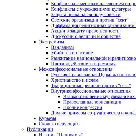
Конфликты с местным населением и ор
Конфликты с учреждениями культуры
Защита права на свободу совести
Светские организации против "сект"
Диффамация религиозных организаций
Акции в защиту нравственности
Дискуссии о религии и обществе
Экстремизм
Вандализм
Убийства и насилие
Разжигание национальной и религиозно
Противодействие экстремизму
Межконфессиональные отношения
Русская Православная Церковь и католи
Христианство и ислам
Традиционные религии против "сект"
Внутриконфессиональные отношения
Взаимоотношения мусульманских 
Православные юрисдикции
Прочие конфессии
Другие примеры сотрудничества и конф
Курьезы
Сколько верующих
Публикации
Из книг "Панорамы"