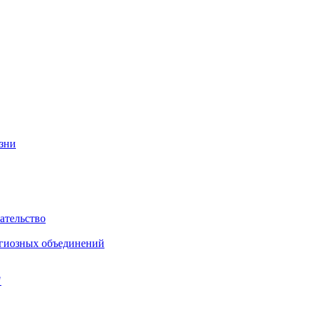
изни
ательство
игиозных объединений
"