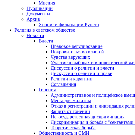
Мнения
Публикации
Документы
Архив
Хроники фильтрации Рунета
Религия в светском обществе
Новости
Власти
Правовое регулирование
Покровительство властей
Чувства верующих
Участие в выборах и в политической ж
Дискуссии о религии и власти
Дискуссии о религии и праве
Религии и карантин
Соглашения
Гонения
Административное и полицейское вмеш
Места для молитвы
Отказ в регистрации и ликвидация рел
Защита от гонений
Негосударственная дискриминация
Дискриминация и борьба с "сектантами
Теоретическая борьба
Общественность и СМИ