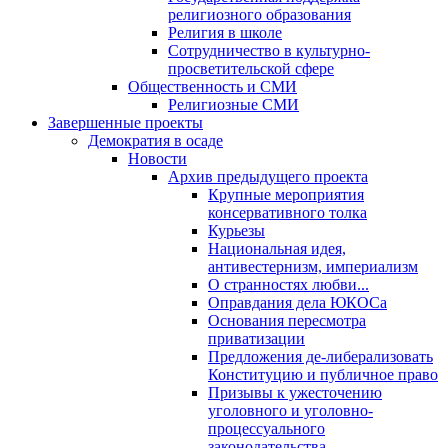
религиозного образования
Религия в школе
Сотрудничество в культурно-
просветительской сфере
Общественность и СМИ
Религиозные СМИ
Завершенные проекты
Демократия в осаде
Новости
Архив предыдущего проекта
Крупные мероприятия
консервативного толка
Курьезы
Национальная идея,
антивестернизм, империализм
О странностях любви...
Оправдания дела ЮКОСа
Основания пересмотра
приватизации
Предложения де-либерализовать
Конституцию и публичное право
Призывы к ужесточению
уголовного и уголовно-
процессуального
законодательства