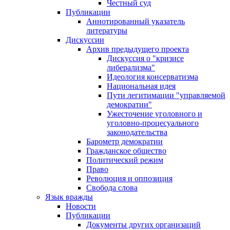
Честный суд
Публикации
Аннотированный указатель
литературы
Дискуссии
Архив предыдущего проекта
Дискуссия о "кризисе
либерализма"
Идеология консерватизма
Национальная идея
Пути легитимации "управляемой
демократии"
Ужесточение уголовного и
уголовно-процесуального
законодательства
Барометр демократии
Гражданское общество
Политический режим
Право
Революция и оппозиция
Свобода слова
Язык вражды
Новости
Публикации
Документы других организаций