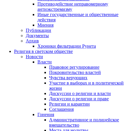
Противодействие неправомерному
антиэкстремизму
Иные государственные и общественные
действия
Мнения
Публикации
Документы
Архив
Хроники фильтрации Рунета
Религия в светском обществе
Новости
Власти
Правовое регулирование
Покровительство властей
Чувства верующих
Участие в выборах и в политической
жизни
Дискуссии о религии и власти
Дискуссии о религии и праве
Религии и карантин
Соглашения
Гонения
Административное и полицейское
вмешательство
Места для молитвы