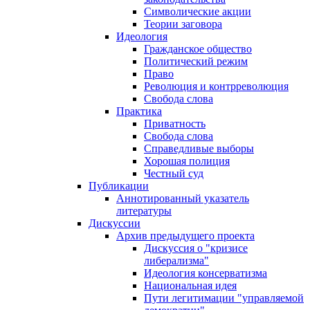
Символические акции
Теории заговора
Идеология
Гражданское общество
Политический режим
Право
Революция и контрреволюция
Свобода слова
Практика
Приватность
Свобода слова
Справедливые выборы
Хорошая полиция
Честный суд
Публикации
Аннотированный указатель
литературы
Дискуссии
Архив предыдущего проекта
Дискуссия о "кризисе
либерализма"
Идеология консерватизма
Национальная идея
Пути легитимации "управляемой