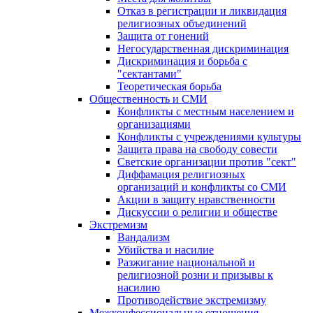
Отказ в регистрации и ликвидация
религиозных объединений
Защита от гонений
Негосударственная дискриминация
Дискриминация и борьба с
"сектантами"
Теоретическая борьба
Общественность и СМИ
Конфликты с местным населением и
организациями
Конфликты с учреждениями культуры
Защита права на свободу совести
Светские организации против "сект"
Диффамация религиозных
организаций и конфликты со СМИ
Акции в защиту нравственности
Дискуссии о религии и обществе
Экстремизм
Вандализм
Убийства и насилие
Разжигание национальной и
религиозной розни и призывы к
насилию
Противодействие экстремизму
Межконфессиональные отношения