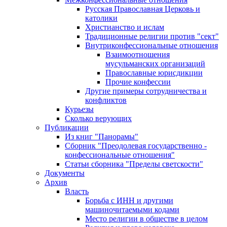
Русская Православная Церковь и
католики
Христианство и ислам
Традиционные религии против "сект"
Внутриконфессиональные отношения
Взаимоотношения
мусульманских организаций
Православные юрисдикции
Прочие конфессии
Другие примеры сотрудничества и
конфликтов
Курьезы
Сколько верующих
Публикации
Из книг "Панорамы"
Сборник "Преодолевая государственно -
конфессиональные отношения"
Статьи сборника "Пределы светскости"
Документы
Архив
Власть
Борьба с ИНН и другими
машиночитаемыми кодами
Место религии в обществе в целом