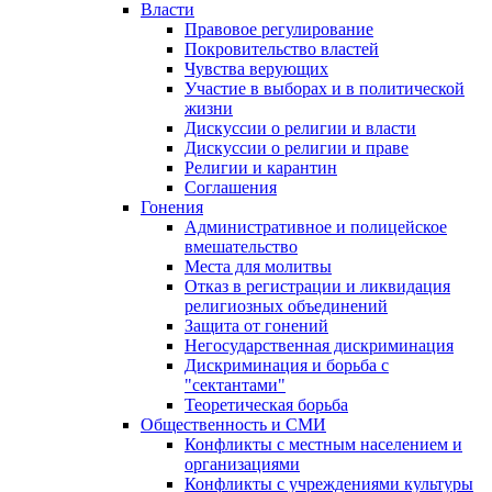
Власти
Правовое регулирование
Покровительство властей
Чувства верующих
Участие в выборах и в политической
жизни
Дискуссии о религии и власти
Дискуссии о религии и праве
Религии и карантин
Соглашения
Гонения
Административное и полицейское
вмешательство
Места для молитвы
Отказ в регистрации и ликвидация
религиозных объединений
Защита от гонений
Негосударственная дискриминация
Дискриминация и борьба с
"сектантами"
Теоретическая борьба
Общественность и СМИ
Конфликты с местным населением и
организациями
Конфликты с учреждениями культуры