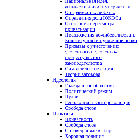
Национальная идея,
антивестернизм, империализм
О странностях любви...
Оправдания дела ЮКОСа
Основания пересмотра
приватизации
Предложения де-либерализовать
Конституцию и публичное право
Призывы к ужесточению
уголовного и уголовно-
процессуального
законодательства
Символические акции
Теории заговора
Идеология
Гражданское общество
Политический режим
Право
Революция и контрреволюция
Свобода слова
Практика
Приватность
Свобода слова
Справедливые выборы
Хорошая полиция