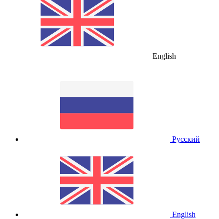
English
Русский
English