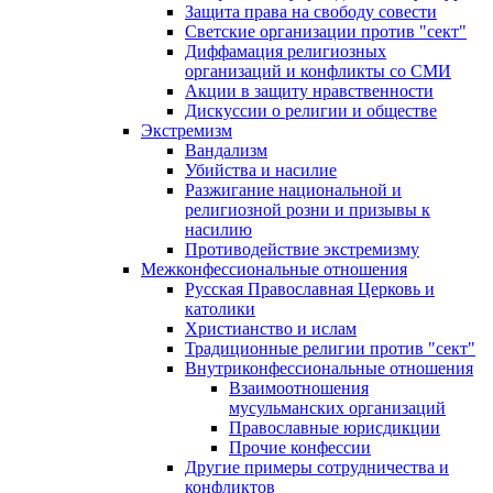
Защита права на свободу совести
Светские организации против "сект"
Диффамация религиозных
организаций и конфликты со СМИ
Акции в защиту нравственности
Дискуссии о религии и обществе
Экстремизм
Вандализм
Убийства и насилие
Разжигание национальной и
религиозной розни и призывы к
насилию
Противодействие экстремизму
Межконфессиональные отношения
Русская Православная Церковь и
католики
Христианство и ислам
Традиционные религии против "сект"
Внутриконфессиональные отношения
Взаимоотношения
мусульманских организаций
Православные юрисдикции
Прочие конфессии
Другие примеры сотрудничества и
конфликтов