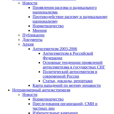
Новости
Проявления расизма и радикального
национализма
Противодействие расизму и радикальному
национализму
Нормотворчество
Мнения
Публикации
Документы
Архив
Антисемитизм 2003-2006
Антисемитизм в Российской
Федерации
Основные тенденции проявлений
антисемитизма в государствах СНГ
Политический антисемитизм в
современной России
Статьи, доклады, репортажи
Карта нападений по мотиву ненависти
Неправомерный антиэкстремизм
Новости
Нормотворчество
Преследования организаций, СМИ и
частных лиц
Избирательные кампании