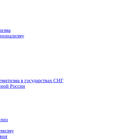
лизма
ционализму
емитизма в государствах СНГ
нной России
 лиц
емизму
вия