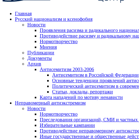
Главная
Русский национализм и ксенофобия
Новости
Проявления расизма и радикального национа
Противодействие расизму и радикальному на
Нормотворчество
Мнения
Публикации
Документы
Архив
Антисемитизм 2003-2006
Антисемитизм в Российской Федерации
Основные тенденции проявлений антис
Политический антисемитизм в совреме
Статьи, доклады, репортажи
Карта нападений по мотиву ненависти
Неправомерный антиэкстремизм
Новости
Нормотворчество
Преследования организаций, СМИ и частных
Избирательные кампании
Противодействие неправомерному антиэкстр
Иные государственные и общественные дейст