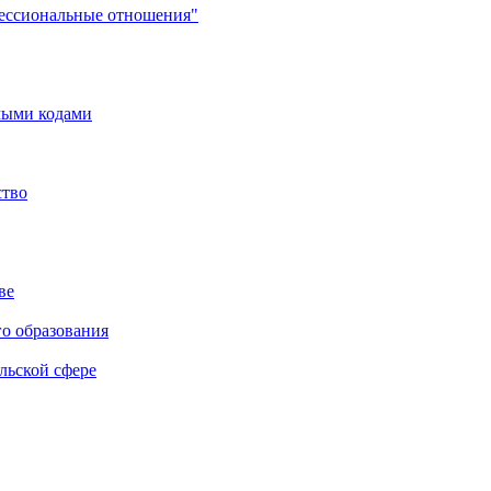
фессиональные отношения"
мыми кодами
ство
ве
го образования
льской сфере