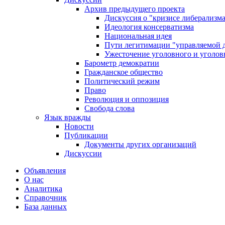
Архив предыдущего проекта
Дискуссия о "кризисе либерализм
Идеология консерватизма
Национальная идея
Пути легитимации "управляемой 
Ужесточение уголовного и уголов
Барометр демократии
Гражданское общество
Политический режим
Право
Революция и оппозиция
Свобода слова
Язык вражды
Новости
Публикации
Документы других организаций
Дискуссии
Объявления
О нас
Аналитика
Справочник
База данных