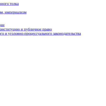
вного толка
зм, империализм
ции
Конституцию и публичное право
о и уголовно-процессуального законодательства