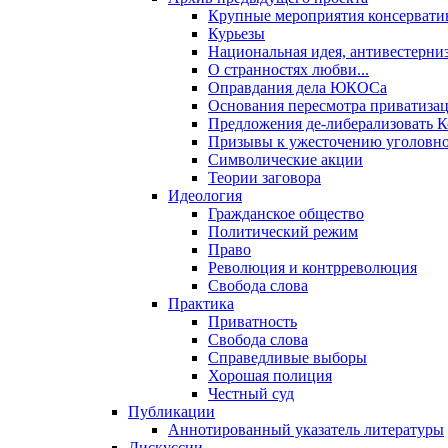
Крупные мероприятия консервати
Курьезы
Национальная идея, антивестерни
О странностях любви...
Оправдания дела ЮКОСа
Основания пересмотра приватиза
Предложения де-либерализовать 
Призывы к ужесточению уголовног
Символические акции
Теории заговора
Идеология
Гражданское общество
Политический режим
Право
Революция и контрреволюция
Свобода слова
Практика
Приватность
Свобода слова
Справедливые выборы
Хорошая полиция
Честный суд
Публикации
Аннотированный указатель литературы
Дискуссии