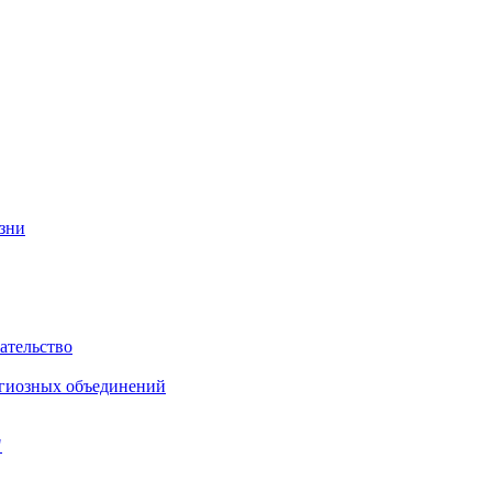
изни
ательство
игиозных объединений
"