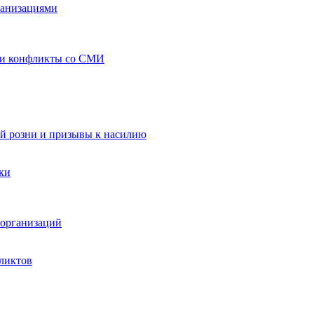
ганизациями
 и конфликты со СМИ
й розни и призывы к насилию
ки
организаций
ликтов