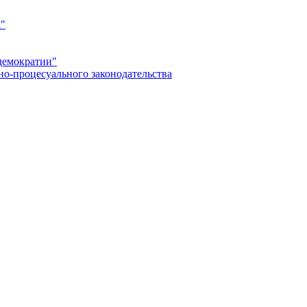
а"
демократии"
но-процесуального законодательства