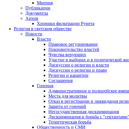
Мнения
Публикации
Документы
Архив
Хроники фильтрации Рунета
Религия в светском обществе
Новости
Власти
Правовое регулирование
Покровительство властей
Чувства верующих
Участие в выборах и в политической ж
Дискуссии о религии и власти
Дискуссии о религии и праве
Религии и карантин
Соглашения
Гонения
Административное и полицейское вмеш
Места для молитвы
Отказ в регистрации и ликвидация рел
Защита от гонений
Негосударственная дискриминация
Дискриминация и борьба с "сектантами
Теоретическая борьба
Общественность и СМИ