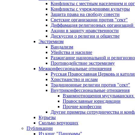
Конфликты с местным населением и ор
Конфликты с учреждениями культуры
Защита права на свободу совести
Светские организации против "сект"
Диффамация религиозных организаций
Акции в защиту нравственности
Дискуссии о религии и обществе
Экстремизм
Вандализм
Убийства и насилие
Разжигание национальной и религиозно
Противодействие экстремизму
Межконфессиональные отношения
Русская Православная Церковь и католи
Христианство и ислам
Традиционные религии против "сект"
Внутриконфессиональные отношения
Взаимоотношения мусульманских 
Православные юрисдикции
Прочие конфессии
Другие примеры сотрудничества и конф
Курьезы
Сколько верующих
Публикации
Из книг "Панорамы"