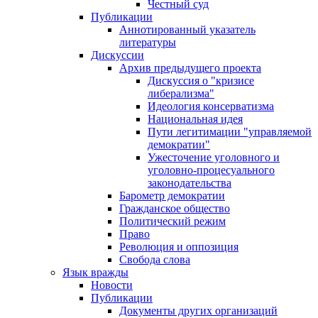
Честный суд
Публикации
Аннотированный указатель
литературы
Дискуссии
Архив предыдущего проекта
Дискуссия о "кризисе
либерализма"
Идеология консерватизма
Национальная идея
Пути легитимации "управляемой
демократии"
Ужесточение уголовного и
уголовно-процесуального
законодательства
Барометр демократии
Гражданское общество
Политический режим
Право
Революция и оппозиция
Свобода слова
Язык вражды
Новости
Публикации
Документы других организаций