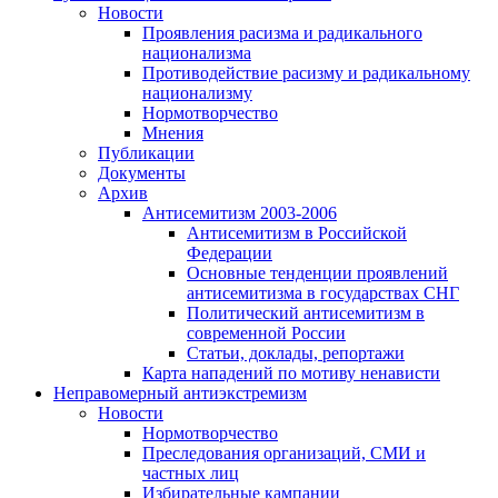
Новости
Проявления расизма и радикального
национализма
Противодействие расизму и радикальному
национализму
Нормотворчество
Мнения
Публикации
Документы
Архив
Антисемитизм 2003-2006
Антисемитизм в Российской
Федерации
Основные тенденции проявлений
антисемитизма в государствах СНГ
Политический антисемитизм в
современной России
Статьи, доклады, репортажи
Карта нападений по мотиву ненависти
Неправомерный антиэкстремизм
Новости
Нормотворчество
Преследования организаций, СМИ и
частных лиц
Избирательные кампании