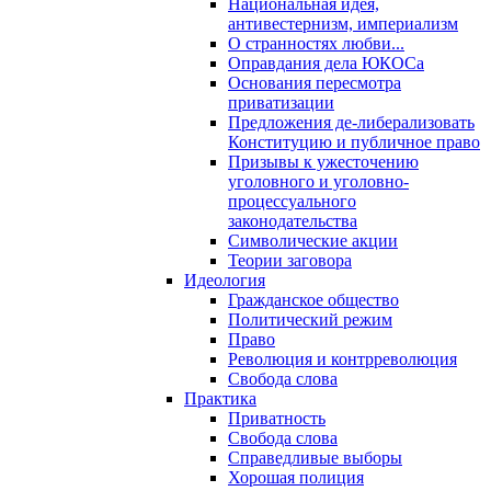
Национальная идея,
антивестернизм, империализм
О странностях любви...
Оправдания дела ЮКОСа
Основания пересмотра
приватизации
Предложения де-либерализовать
Конституцию и публичное право
Призывы к ужесточению
уголовного и уголовно-
процессуального
законодательства
Символические акции
Теории заговора
Идеология
Гражданское общество
Политический режим
Право
Революция и контрреволюция
Свобода слова
Практика
Приватность
Свобода слова
Справедливые выборы
Хорошая полиция