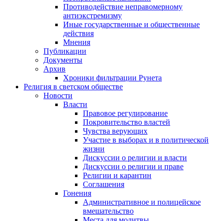
Противодействие неправомерному
антиэкстремизму
Иные государственные и общественные
действия
Мнения
Публикации
Документы
Архив
Хроники фильтрации Рунета
Религия в светском обществе
Новости
Власти
Правовое регулирование
Покровительство властей
Чувства верующих
Участие в выборах и в политической
жизни
Дискуссии о религии и власти
Дискуссии о религии и праве
Религии и карантин
Соглашения
Гонения
Административное и полицейское
вмешательство
Места для молитвы