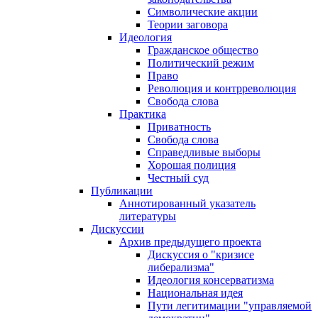
Символические акции
Теории заговора
Идеология
Гражданское общество
Политический режим
Право
Революция и контрреволюция
Свобода слова
Практика
Приватность
Свобода слова
Справедливые выборы
Хорошая полиция
Честный суд
Публикации
Аннотированный указатель
литературы
Дискуссии
Архив предыдущего проекта
Дискуссия о "кризисе
либерализма"
Идеология консерватизма
Национальная идея
Пути легитимации "управляемой