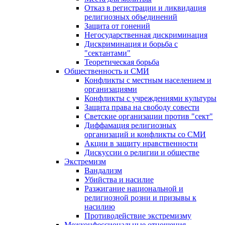
Отказ в регистрации и ликвидация
религиозных объединений
Защита от гонений
Негосударственная дискриминация
Дискриминация и борьба с
"сектантами"
Теоретическая борьба
Общественность и СМИ
Конфликты с местным населением и
организациями
Конфликты с учреждениями культуры
Защита права на свободу совести
Светские организации против "сект"
Диффамация религиозных
организаций и конфликты со СМИ
Акции в защиту нравственности
Дискуссии о религии и обществе
Экстремизм
Вандализм
Убийства и насилие
Разжигание национальной и
религиозной розни и призывы к
насилию
Противодействие экстремизму
Межконфессиональные отношения