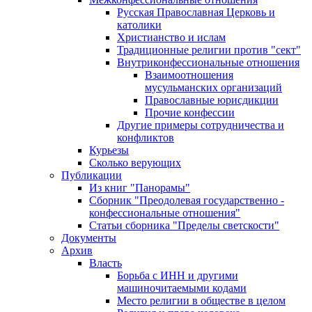
Русская Православная Церковь и
католики
Христианство и ислам
Традиционные религии против "сект"
Внутриконфессиональные отношения
Взаимоотношения
мусульманских организаций
Православные юрисдикции
Прочие конфессии
Другие примеры сотрудничества и
конфликтов
Курьезы
Сколько верующих
Публикации
Из книг "Панорамы"
Сборник "Преодолевая государственно -
конфессиональные отношения"
Статьи сборника "Пределы светскости"
Документы
Архив
Власть
Борьба с ИНН и другими
машиночитаемыми кодами
Место религии в обществе в целом