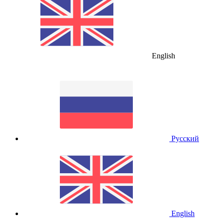
English
Русский
English