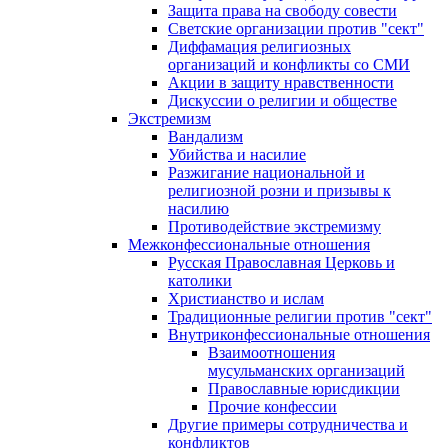
Защита права на свободу совести
Светские организации против "сект"
Диффамация религиозных
организаций и конфликты со СМИ
Акции в защиту нравственности
Дискуссии о религии и обществе
Экстремизм
Вандализм
Убийства и насилие
Разжигание национальной и
религиозной розни и призывы к
насилию
Противодействие экстремизму
Межконфессиональные отношения
Русская Православная Церковь и
католики
Христианство и ислам
Традиционные религии против "сект"
Внутриконфессиональные отношения
Взаимоотношения
мусульманских организаций
Православные юрисдикции
Прочие конфессии
Другие примеры сотрудничества и
конфликтов