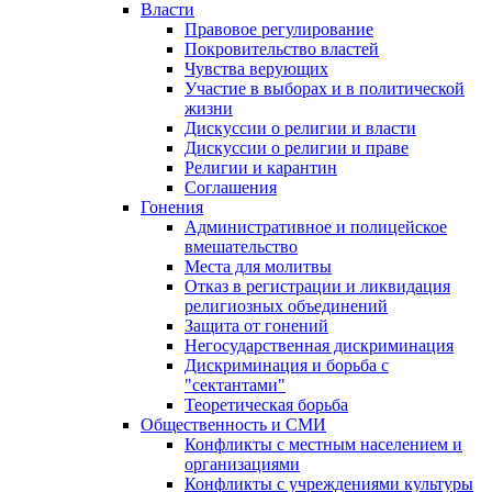
Власти
Правовое регулирование
Покровительство властей
Чувства верующих
Участие в выборах и в политической
жизни
Дискуссии о религии и власти
Дискуссии о религии и праве
Религии и карантин
Соглашения
Гонения
Административное и полицейское
вмешательство
Места для молитвы
Отказ в регистрации и ликвидация
религиозных объединений
Защита от гонений
Негосударственная дискриминация
Дискриминация и борьба с
"сектантами"
Теоретическая борьба
Общественность и СМИ
Конфликты с местным населением и
организациями
Конфликты с учреждениями культуры