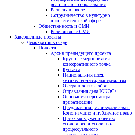
религиозного образования
Религия в школе
Сотрудничество в культурно-
просветительской сфере
Общественность и СМИ
Религиозные СМИ
Завершенные проекты
Демократия в осаде
Новости
Архив предыдущего проекта
Крупные мероприятия
консервативного толка
Курьезы
Национальная идея,
антивестернизм, империализм
О странностях любви...
Оправдания дела ЮКОСа
Основания пересмотра
приватизации
Предложения де-либерализовать
Конституцию и публичное право
Призывы к ужесточению
уголовного и уголовно-
процессуального
законодательства