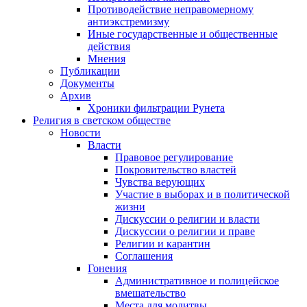
Противодействие неправомерному
антиэкстремизму
Иные государственные и общественные
действия
Мнения
Публикации
Документы
Архив
Хроники фильтрации Рунета
Религия в светском обществе
Новости
Власти
Правовое регулирование
Покровительство властей
Чувства верующих
Участие в выборах и в политической
жизни
Дискуссии о религии и власти
Дискуссии о религии и праве
Религии и карантин
Соглашения
Гонения
Административное и полицейское
вмешательство
Места для молитвы