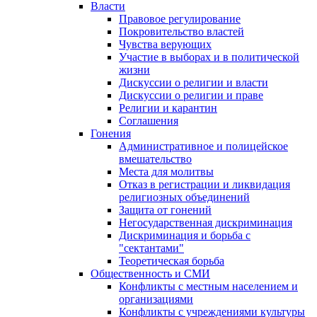
Власти
Правовое регулирование
Покровительство властей
Чувства верующих
Участие в выборах и в политической
жизни
Дискуссии о религии и власти
Дискуссии о религии и праве
Религии и карантин
Соглашения
Гонения
Административное и полицейское
вмешательство
Места для молитвы
Отказ в регистрации и ликвидация
религиозных объединений
Защита от гонений
Негосударственная дискриминация
Дискриминация и борьба с
"сектантами"
Теоретическая борьба
Общественность и СМИ
Конфликты с местным населением и
организациями
Конфликты с учреждениями культуры