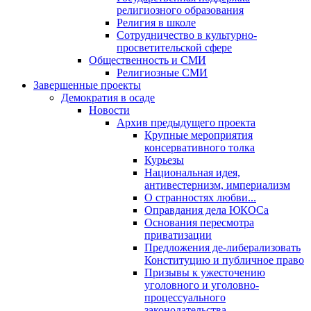
религиозного образования
Религия в школе
Сотрудничество в культурно-
просветительской сфере
Общественность и СМИ
Религиозные СМИ
Завершенные проекты
Демократия в осаде
Новости
Архив предыдущего проекта
Крупные мероприятия
консервативного толка
Курьезы
Национальная идея,
антивестернизм, империализм
О странностях любви...
Оправдания дела ЮКОСа
Основания пересмотра
приватизации
Предложения де-либерализовать
Конституцию и публичное право
Призывы к ужесточению
уголовного и уголовно-
процессуального
законодательства