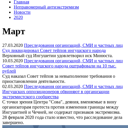
Главная
Неправомерный антиэкстремизм
Новости
2020
Март
27.03.2020
Преследования организаций, СМИ и частных лиц
Суд ликвидировал Совет тейпов ингушского народа
Верховный суд Ингушетии удовлетворил иск Минюста.
10.03.2020
Преследования организаций, СМИ и частных лиц
Совет тейпов ингушского народа оштрафовали на 10 тыс.
рублей
Суд наказал Совет тейпов за невыполнение требования о
приостановлении деятельности.
02.03.2020
Преследования организаций, СМИ и частных лиц
Ингушских оппозиционеров обвиняют в организации
экстремистского сообщества
С точки зрения Центра "Сова", деяния, вменяемые в вину
организаторам протеста против изменения границы между
Ингушетией и Чечней, не содержат признаков экстремизма.
28 февраля 2020 года стало известно, что расследование дела
завершено.