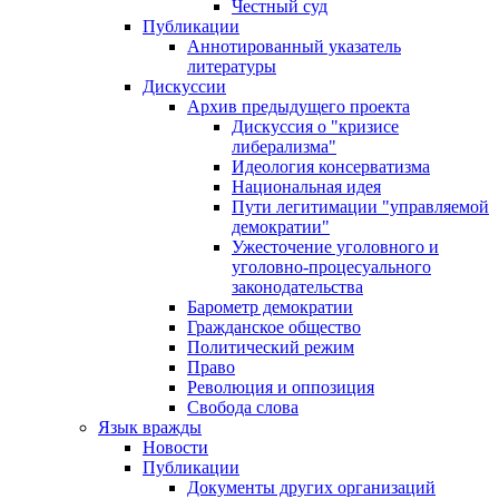
Честный суд
Публикации
Аннотированный указатель
литературы
Дискуссии
Архив предыдущего проекта
Дискуссия о "кризисе
либерализма"
Идеология консерватизма
Национальная идея
Пути легитимации "управляемой
демократии"
Ужесточение уголовного и
уголовно-процесуального
законодательства
Барометр демократии
Гражданское общество
Политический режим
Право
Революция и оппозиция
Свобода слова
Язык вражды
Новости
Публикации
Документы других организаций