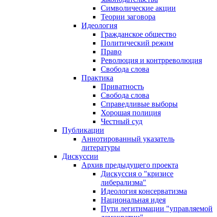
Символические акции
Теории заговора
Идеология
Гражданское общество
Политический режим
Право
Революция и контрреволюция
Свобода слова
Практика
Приватность
Свобода слова
Справедливые выборы
Хорошая полиция
Честный суд
Публикации
Аннотированный указатель
литературы
Дискуссии
Архив предыдущего проекта
Дискуссия о "кризисе
либерализма"
Идеология консерватизма
Национальная идея
Пути легитимации "управляемой