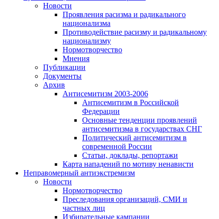
Новости
Проявления расизма и радикального
национализма
Противодействие расизму и радикальному
национализму
Нормотворчество
Мнения
Публикации
Документы
Архив
Антисемитизм 2003-2006
Антисемитизм в Российской
Федерации
Основные тенденции проявлений
антисемитизма в государствах СНГ
Политический антисемитизм в
современной России
Статьи, доклады, репортажи
Карта нападений по мотиву ненависти
Неправомерный антиэкстремизм
Новости
Нормотворчество
Преследования организаций, СМИ и
частных лиц
Избирательные кампании