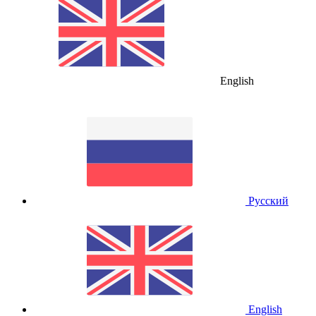
English
Русский
English