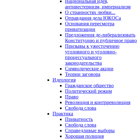
Национальная идея,
антивестернизм, империализм
О странностях любви...
Оправдания дела ЮКОСа
Основания пересмотра
приватизации
Предложения де-либерализовать
Конституцию и публичное право
Призывы к ужесточению
уголовного и уголовно-
процессуального
законодательства
Символические акции
Теории заговора
Идеология
Гражданское общество
Политический режим
Право
Революция и контрреволюция
Свобода слова
Практика
Приватность
Свобода слова
Справедливые выборы
Хорошая полиция