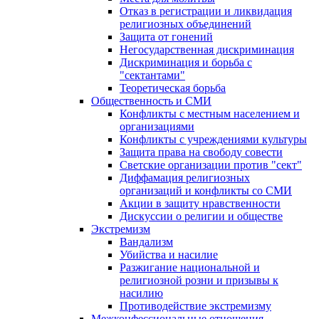
Отказ в регистрации и ликвидация
религиозных объединений
Защита от гонений
Негосударственная дискриминация
Дискриминация и борьба с
"сектантами"
Теоретическая борьба
Общественность и СМИ
Конфликты с местным населением и
организациями
Конфликты с учреждениями культуры
Защита права на свободу совести
Светские организации против "сект"
Диффамация религиозных
организаций и конфликты со СМИ
Акции в защиту нравственности
Дискуссии о религии и обществе
Экстремизм
Вандализм
Убийства и насилие
Разжигание национальной и
религиозной розни и призывы к
насилию
Противодействие экстремизму
Межконфессиональные отношения