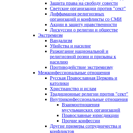
Защита права на свободу совести
Светские организации против "сект"
Диффамация религиозных
организаций и конфликты со СМИ
Акции в защиту нравственности
Дискуссии о религии и обществе
Экстремизм
Вандализм
Убийства и насилие
Разжигание национальной и
религиозной розни и призывы к
насилию
Противодействие экстремизму
Межконфессиональные отношения
Русская Православная Церковь и
католики
Христианство и ислам
Традиционные религии против "сект"
Внутриконфессиональные отношения
Взаимоотношения
мусульманских организаций
Православные юрисдикции
Прочие конфессии
Другие примеры сотрудничества и
конфликтов