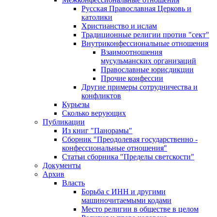
Русская Православная Церковь и
католики
Христианство и ислам
Традиционные религии против "сект"
Внутриконфессиональные отношения
Взаимоотношения
мусульманских организаций
Православные юрисдикции
Прочие конфессии
Другие примеры сотрудничества и
конфликтов
Курьезы
Сколько верующих
Публикации
Из книг "Панорамы"
Сборник "Преодолевая государственно -
конфессиональные отношения"
Статьи сборника "Пределы светскости"
Документы
Архив
Власть
Борьба с ИНН и другими
машиночитаемыми кодами
Место религии в обществе в целом