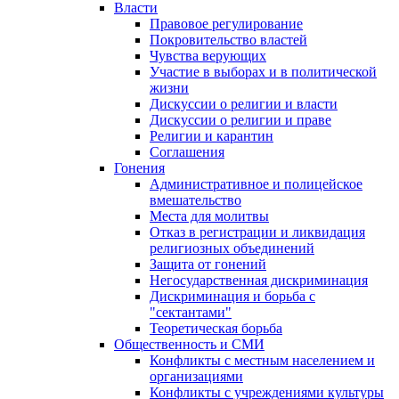
Власти
Правовое регулирование
Покровительство властей
Чувства верующих
Участие в выборах и в политической
жизни
Дискуссии о религии и власти
Дискуссии о религии и праве
Религии и карантин
Соглашения
Гонения
Административное и полицейское
вмешательство
Места для молитвы
Отказ в регистрации и ликвидация
религиозных объединений
Защита от гонений
Негосударственная дискриминация
Дискриминация и борьба с
"сектантами"
Теоретическая борьба
Общественность и СМИ
Конфликты с местным населением и
организациями
Конфликты с учреждениями культуры