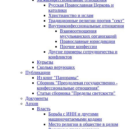
Русская Православная Церковь и
католики
Христианство и ислам
Традиционные религии против "сект"
Внутриконфессиональные отношения
Взаимоотношения
мусульманских организаций
Православные юрисдикции
Прочие конфессии
Другие примеры сотрудничества и
конфликтов
Курьезы
Сколько верующих
Публикации
Из книг "Панорамы"
Сборник "Преодолевая государственно -
конфессиональные отношения"
Статьи сборника "Пределы светскости"
Документы
Архив
Власть
Борьба с ИНН и другими
машиночитаемыми кодами
Место религии в обществе в целом