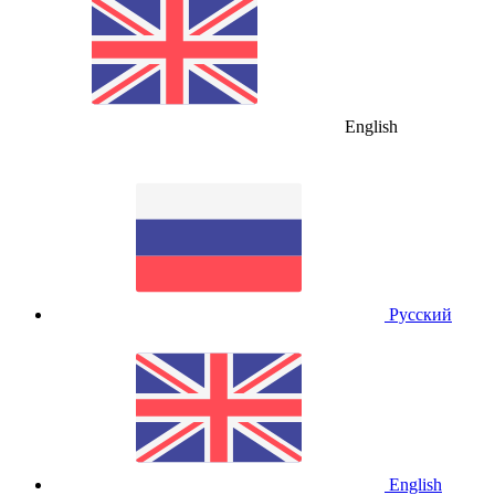
English
Русский
English