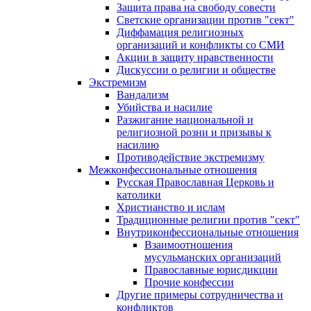
Защита права на свободу совести
Светские организации против "сект"
Диффамация религиозных
организаций и конфликты со СМИ
Акции в защиту нравственности
Дискуссии о религии и обществе
Экстремизм
Вандализм
Убийства и насилие
Разжигание национальной и
религиозной розни и призывы к
насилию
Противодействие экстремизму
Межконфессиональные отношения
Русская Православная Церковь и
католики
Христианство и ислам
Традиционные религии против "сект"
Внутриконфессиональные отношения
Взаимоотношения
мусульманских организаций
Православные юрисдикции
Прочие конфессии
Другие примеры сотрудничества и
конфликтов