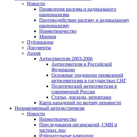
Новости
Проявления расизма и радикального
национализма
Противодействие расизму и радикальному
национализму
Нормотворчество
Мнения
Публикации
Документы
Архив
Антисемитизм 2003-2006
Антисемитизм в Российской
Федерации
Основные тенденции проявлений
антисемитизма в государствах СНГ
Политический антисемитизм в
современной России
Статьи, доклады, репортажи
Карта нападений по мотиву ненависти
Неправомерный антиэкстремизм
Новости
Нормотворчество
Преследования организаций, СМИ и
частных лиц
Избирательные кампании