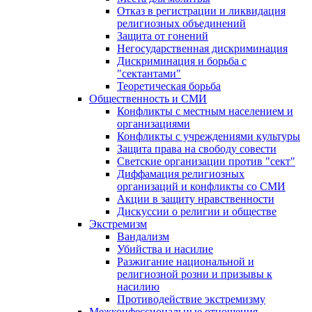
Отказ в регистрации и ликвидация
религиозных объединений
Защита от гонений
Негосударственная дискриминация
Дискриминация и борьба с
"сектантами"
Теоретическая борьба
Общественность и СМИ
Конфликты с местным населением и
организациями
Конфликты с учреждениями культуры
Защита права на свободу совести
Светские организации против "сект"
Диффамация религиозных
организаций и конфликты со СМИ
Акции в защиту нравственности
Дискуссии о религии и обществе
Экстремизм
Вандализм
Убийства и насилие
Разжигание национальной и
религиозной розни и призывы к
насилию
Противодействие экстремизму
Межконфессиональные отношения