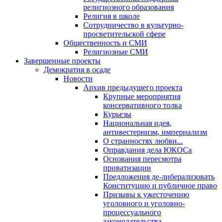
религиозного образования
Религия в школе
Сотрудничество в культурно-
просветительской сфере
Общественность и СМИ
Религиозные СМИ
Завершенные проекты
Демократия в осаде
Новости
Архив предыдущего проекта
Крупные мероприятия
консервативного толка
Курьезы
Национальная идея,
антивестернизм, империализм
О странностях любви...
Оправдания дела ЮКОСа
Основания пересмотра
приватизации
Предложения де-либерализовать
Конституцию и публичное право
Призывы к ужесточению
уголовного и уголовно-
процессуального
законодательства