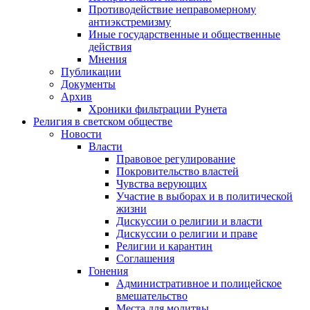
Противодействие неправомерному
антиэкстремизму
Иные государственные и общественные
действия
Мнения
Публикации
Документы
Архив
Хроники фильтрации Рунета
Религия в светском обществе
Новости
Власти
Правовое регулирование
Покровительство властей
Чувства верующих
Участие в выборах и в политической
жизни
Дискуссии о религии и власти
Дискуссии о религии и праве
Религии и карантин
Соглашения
Гонения
Административное и полицейское
вмешательство
Места для молитвы