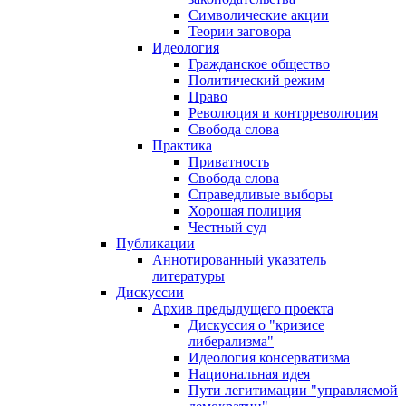
Символические акции
Теории заговора
Идеология
Гражданское общество
Политический режим
Право
Революция и контрреволюция
Свобода слова
Практика
Приватность
Свобода слова
Справедливые выборы
Хорошая полиция
Честный суд
Публикации
Аннотированный указатель
литературы
Дискуссии
Архив предыдущего проекта
Дискуссия о "кризисе
либерализма"
Идеология консерватизма
Национальная идея
Пути легитимации "управляемой