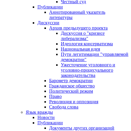
Честный суд
Публикации
Аннотированный указатель
литературы
Дискуссии
Архив предыдущего проекта
Дискуссия о "кризисе
либерализма"
Идеология консерватизма
Национальная идея
Пути легитимации "управляемой
демократии"
Ужесточение уголовного и
уголовно-процесуального
законодательства
Барометр демократии
Гражданское общество
Политический режим
Право
Революция и оппозиция
Свобода слова
Язык вражды
Новости
Публикации
Документы других организаций