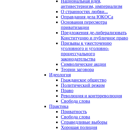
Национальная идея,
антивестернизм, империализм
О странностях любви...
Оправдания дела ЮКОСа
Основания пересмотра
приватизации
Предложения де-либерализовать
Конституцию и публичное право
Призывы к ужесточению
уголовного и уголовно-
процессуального
законодательства
Символические акции
Теории заговора
Идеология
Гражданское общество
Политический режим
Право
Революция и контрреволюция
Свобода слова
Практика
Приватность
Свобода слова
Справедливые выборы
Хорошая полиция