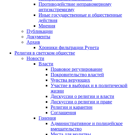
Противодействие неправомерному
антиэкстремизму
Иные государственные и общественные
действия
Мнения
Публикации
Документы
Архив
Хроники фильтрации Рунета
Религия в светском обществе
Новости
Власти
Правовое регулирование
Покровительство властей
Чувства верующих
Участие в выборах и в политической
жизни
Дискуссии о религии и власти
Дискуссии о религии и праве
Религии и карантин
Соглашения
Гонения
Административное и полицейское
вмешательство
Места для молитвы