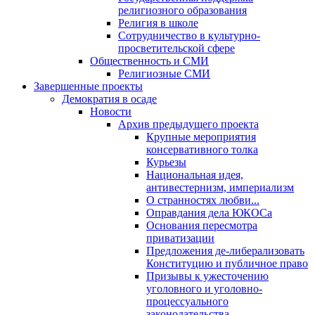
религиозного образования
Религия в школе
Сотрудничество в культурно-
просветительской сфере
Общественность и СМИ
Религиозные СМИ
Завершенные проекты
Демократия в осаде
Новости
Архив предыдущего проекта
Крупные мероприятия
консервативного толка
Курьезы
Национальная идея,
антивестернизм, империализм
О странностях любви...
Оправдания дела ЮКОСа
Основания пересмотра
приватизации
Предложения де-либерализовать
Конституцию и публичное право
Призывы к ужесточению
уголовного и уголовно-
процессуального
законодательства