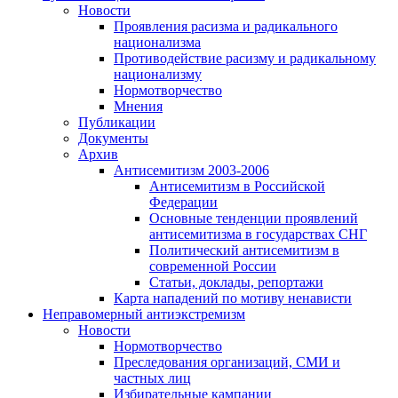
Новости
Проявления расизма и радикального
национализма
Противодействие расизму и радикальному
национализму
Нормотворчество
Мнения
Публикации
Документы
Архив
Антисемитизм 2003-2006
Антисемитизм в Российской
Федерации
Основные тенденции проявлений
антисемитизма в государствах СНГ
Политический антисемитизм в
современной России
Статьи, доклады, репортажи
Карта нападений по мотиву ненависти
Неправомерный антиэкстремизм
Новости
Нормотворчество
Преследования организаций, СМИ и
частных лиц
Избирательные кампании