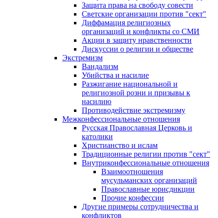
Защита права на свободу совести
Светские организации против "сект"
Диффамация религиозных
организаций и конфликты со СМИ
Акции в защиту нравственности
Дискуссии о религии и обществе
Экстремизм
Вандализм
Убийства и насилие
Разжигание национальной и
религиозной розни и призывы к
насилию
Противодействие экстремизму
Межконфессиональные отношения
Русская Православная Церковь и
католики
Христианство и ислам
Традиционные религии против "сект"
Внутриконфессиональные отношения
Взаимоотношения
мусульманских организаций
Православные юрисдикции
Прочие конфессии
Другие примеры сотрудничества и
конфликтов