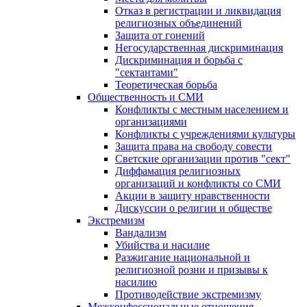
Отказ в регистрации и ликвидация
религиозных объединений
Защита от гонений
Негосударственная дискриминация
Дискриминация и борьба с
"сектантами"
Теоретическая борьба
Общественность и СМИ
Конфликты с местным населением и
организациями
Конфликты с учреждениями культуры
Защита права на свободу совести
Светские организации против "сект"
Диффамация религиозных
организаций и конфликты со СМИ
Акции в защиту нравственности
Дискуссии о религии и обществе
Экстремизм
Вандализм
Убийства и насилие
Разжигание национальной и
религиозной розни и призывы к
насилию
Противодействие экстремизму
Межконфессиональные отношения