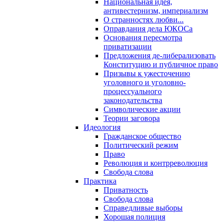
Национальная идея,
антивестернизм, империализм
О странностях любви...
Оправдания дела ЮКОСа
Основания пересмотра
приватизации
Предложения де-либерализовать
Конституцию и публичное право
Призывы к ужесточению
уголовного и уголовно-
процессуального
законодательства
Символические акции
Теории заговора
Идеология
Гражданское общество
Политический режим
Право
Революция и контрреволюция
Свобода слова
Практика
Приватность
Свобода слова
Справедливые выборы
Хорошая полиция