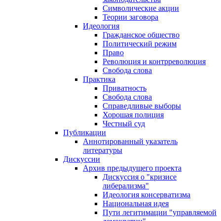
Символические акции
Теории заговора
Идеология
Гражданское общество
Политический режим
Право
Революция и контрреволюция
Свобода слова
Практика
Приватность
Свобода слова
Справедливые выборы
Хорошая полиция
Честный суд
Публикации
Аннотированный указатель
литературы
Дискуссии
Архив предыдущего проекта
Дискуссия о "кризисе
либерализма"
Идеология консерватизма
Национальная идея
Пути легитимации "управляемой