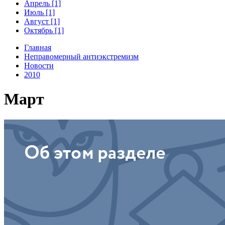
Апрель [1]
Июль [1]
Август [1]
Октябрь [1]
Главная
Неправомерный антиэкстремизм
Новости
2010
Март