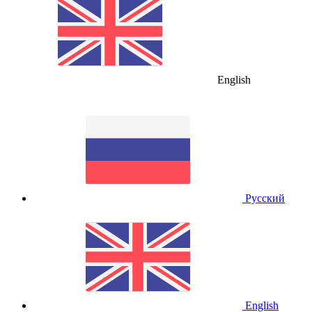
English
Русский
English