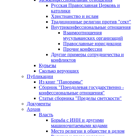
Русская Православная Церковь и
католики
Христианство и ислам
Традиционные религии против "сект"
Внутриконфессиональные отношения
Взаимоотношения
мусульманских организаций
Православные юрисдикции
Прочие конфессии
Другие примеры сотрудничества и
конфликтов
Курьезы
Сколько верующих
Публикации
Из книг "Панорамы"
Сборник "Преодолевая государственно -
конфессиональные отношения"
Статьи сборника "Пределы светскости"
Документы
Архив
Власть
Борьба с ИНН и другими
машиночитаемыми кодами
Место религии в обществе в целом