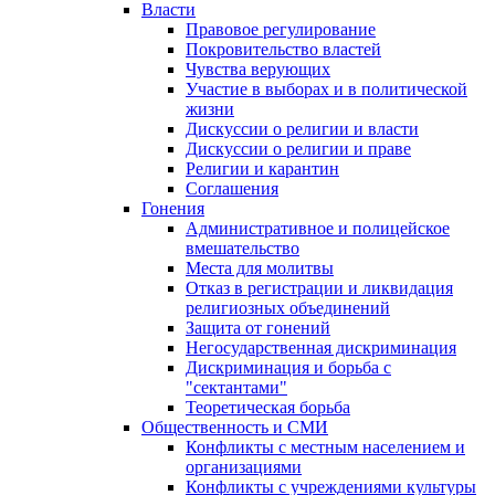
Власти
Правовое регулирование
Покровительство властей
Чувства верующих
Участие в выборах и в политической
жизни
Дискуссии о религии и власти
Дискуссии о религии и праве
Религии и карантин
Соглашения
Гонения
Административное и полицейское
вмешательство
Места для молитвы
Отказ в регистрации и ликвидация
религиозных объединений
Защита от гонений
Негосударственная дискриминация
Дискриминация и борьба с
"сектантами"
Теоретическая борьба
Общественность и СМИ
Конфликты с местным населением и
организациями
Конфликты с учреждениями культуры