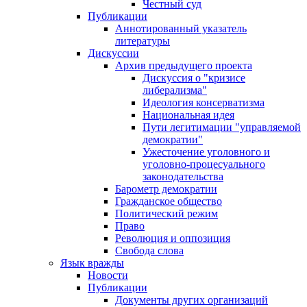
Честный суд
Публикации
Аннотированный указатель
литературы
Дискуссии
Архив предыдущего проекта
Дискуссия о "кризисе
либерализма"
Идеология консерватизма
Национальная идея
Пути легитимации "управляемой
демократии"
Ужесточение уголовного и
уголовно-процесуального
законодательства
Барометр демократии
Гражданское общество
Политический режим
Право
Революция и оппозиция
Свобода слова
Язык вражды
Новости
Публикации
Документы других организаций