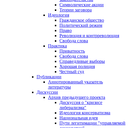
Символические акции
Теории заговора
Идеология
Гражданское общество
Политический режим
Право
Революция и контрреволюция
Свобода слова
Практика
Приватность
Свобода слова
Справедливые выборы
Хорошая полиция
Честный суд
Публикации
Аннотированный указатель
литературы
Дискуссии
Архив предыдущего проекта
Дискуссия о "кризисе
либерализма"
Идеология консерватизма
Национальная идея
Пути легитимации "управляемой