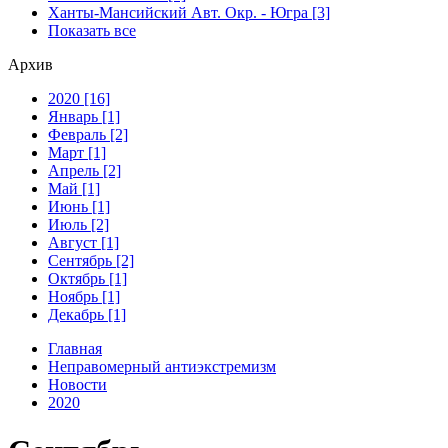
Ханты-Мансийский Авт. Окр. - Югра [3]
Показать все
Архив
2020 [16]
Январь [1]
Февраль [2]
Март [1]
Апрель [2]
Май [1]
Июнь [1]
Июль [2]
Август [1]
Сентябрь [2]
Октябрь [1]
Ноябрь [1]
Декабрь [1]
Главная
Неправомерный антиэкстремизм
Новости
2020