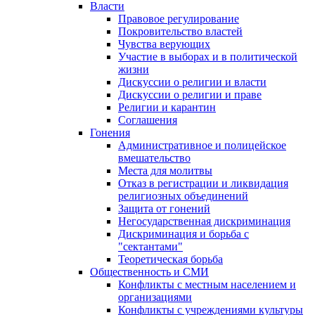
Власти
Правовое регулирование
Покровительство властей
Чувства верующих
Участие в выборах и в политической
жизни
Дискуссии о религии и власти
Дискуссии о религии и праве
Религии и карантин
Соглашения
Гонения
Административное и полицейское
вмешательство
Места для молитвы
Отказ в регистрации и ликвидация
религиозных объединений
Защита от гонений
Негосударственная дискриминация
Дискриминация и борьба с
"сектантами"
Теоретическая борьба
Общественность и СМИ
Конфликты с местным населением и
организациями
Конфликты с учреждениями культуры