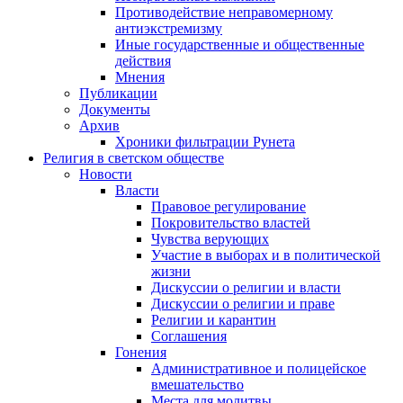
Противодействие неправомерному
антиэкстремизму
Иные государственные и общественные
действия
Мнения
Публикации
Документы
Архив
Хроники фильтрации Рунета
Религия в светском обществе
Новости
Власти
Правовое регулирование
Покровительство властей
Чувства верующих
Участие в выборах и в политической
жизни
Дискуссии о религии и власти
Дискуссии о религии и праве
Религии и карантин
Соглашения
Гонения
Административное и полицейское
вмешательство
Места для молитвы