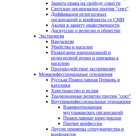
Защита права на свободу совести
Светские организации против "сект"
Диффамация религиозных
организаций и конфликты со СМИ
Акции в защиту нравственности
Дискуссии о религии и обществе
Экстремизм
Вандализм
Убийства и насилие
Разжигание национальной и
религиозной розни и призывы к
насилию
Противодействие экстремизму
Межконфессиональные отношения
Русская Православная Церковь и
католики
Христианство и ислам
Традиционные религии против "сект"
Внутриконфессиональные отношения
Взаимоотношения
мусульманских организаций
Православные юрисдикции
Прочие конфессии
Другие примеры сотрудничества и
конфликтов