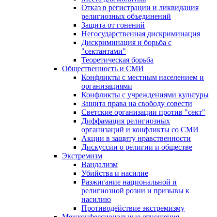
Отказ в регистрации и ликвидация
религиозных объединений
Защита от гонений
Негосударственная дискриминация
Дискриминация и борьба с
"сектантами"
Теоретическая борьба
Общественность и СМИ
Конфликты с местным населением и
организациями
Конфликты с учреждениями культуры
Защита права на свободу совести
Светские организации против "сект"
Диффамация религиозных
организаций и конфликты со СМИ
Акции в защиту нравственности
Дискуссии о религии и обществе
Экстремизм
Вандализм
Убийства и насилие
Разжигание национальной и
религиозной розни и призывы к
насилию
Противодействие экстремизму
Межконфессиональные отношения