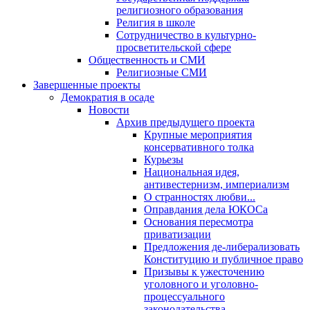
религиозного образования
Религия в школе
Сотрудничество в культурно-
просветительской сфере
Общественность и СМИ
Религиозные СМИ
Завершенные проекты
Демократия в осаде
Новости
Архив предыдущего проекта
Крупные мероприятия
консервативного толка
Курьезы
Национальная идея,
антивестернизм, империализм
О странностях любви...
Оправдания дела ЮКОСа
Основания пересмотра
приватизации
Предложения де-либерализовать
Конституцию и публичное право
Призывы к ужесточению
уголовного и уголовно-
процессуального
законодательства