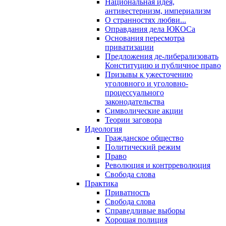
Национальная идея,
антивестернизм, империализм
О странностях любви...
Оправдания дела ЮКОСа
Основания пересмотра
приватизации
Предложения де-либерализовать
Конституцию и публичное право
Призывы к ужесточению
уголовного и уголовно-
процессуального
законодательства
Символические акции
Теории заговора
Идеология
Гражданское общество
Политический режим
Право
Революция и контрреволюция
Свобода слова
Практика
Приватность
Свобода слова
Справедливые выборы
Хорошая полиция