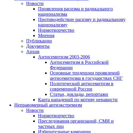
Новости
Проявления расизма и радикального
национализма
Противодействие расизму и радикальному
национализму
Нормотворчество
Мнения
Публикации
Документы
Архив
Антисемитизм 2003-2006
Антисемитизм в Российской
Федерации
Основные тенденции проявлений
антисемитизма в государствах СНГ
Политический антисемитизм в
современной России
Статьи, доклады, репортажи
Карта нападений по мотиву ненависти
Неправомерный антиэкстремизм
Новости
Нормотворчество
Преследования организаций, СМИ и
частных лиц
Избирательные кампании