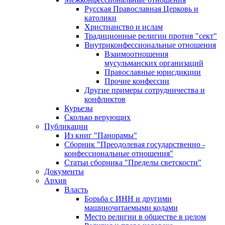
Русская Православная Церковь и
католики
Христианство и ислам
Традиционные религии против "сект"
Внутриконфессиональные отношения
Взаимоотношения
мусульманских организаций
Православные юрисдикции
Прочие конфессии
Другие примеры сотрудничества и
конфликтов
Курьезы
Сколько верующих
Публикации
Из книг "Панорамы"
Сборник "Преодолевая государственно -
конфессиональные отношения"
Статьи сборника "Пределы светскости"
Документы
Архив
Власть
Борьба с ИНН и другими
машиночитаемыми кодами
Место религии в обществе в целом