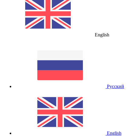
English
Русский
English