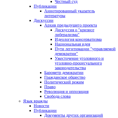
Честный суд
Публикации
Аннотированный указатель
литературы
Дискуссии
Архив предыдущего проекта
Дискуссия о "кризисе
либерализма"
Идеология консерватизма
Национальная идея
Пути легитимации "управляемой
демократии"
Ужесточение уголовного и
уголовно-процесуального
законодательства
Барометр демократии
Гражданское общество
Политический режим
Право
Революция и оппозиция
Свобода слова
Язык вражды
Новости
Публикации
Документы других организаций