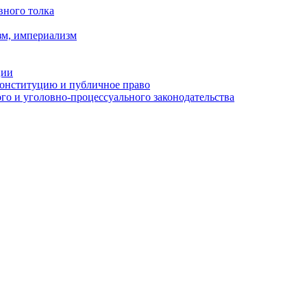
вного толка
зм, империализм
ции
Конституцию и публичное право
о и уголовно-процессуального законодательства