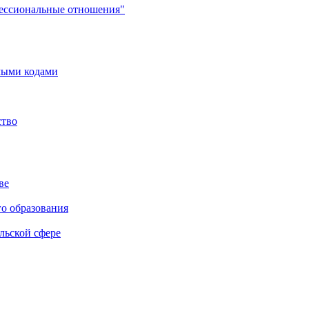
фессиональные отношения"
мыми кодами
ство
ве
го образования
льской сфере