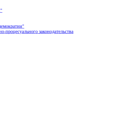
а"
демократии"
но-процесуального законодательства