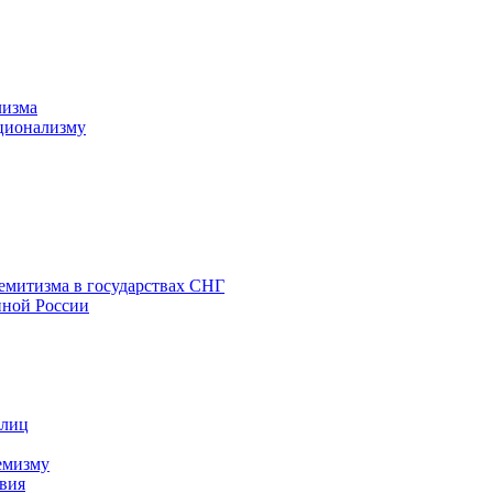
лизма
ционализму
емитизма в государствах СНГ
нной России
 лиц
емизму
вия