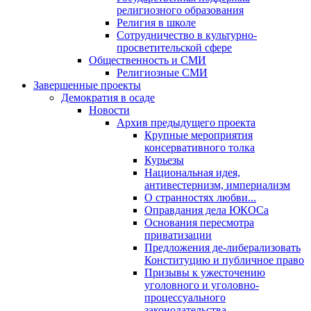
религиозного образования
Религия в школе
Сотрудничество в культурно-
просветительской сфере
Общественность и СМИ
Религиозные СМИ
Завершенные проекты
Демократия в осаде
Новости
Архив предыдущего проекта
Крупные мероприятия
консервативного толка
Курьезы
Национальная идея,
антивестернизм, империализм
О странностях любви...
Оправдания дела ЮКОСа
Основания пересмотра
приватизации
Предложения де-либерализовать
Конституцию и публичное право
Призывы к ужесточению
уголовного и уголовно-
процессуального
законодательства