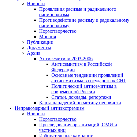
Новости
Проявления расизма и радикального
национализма
Противодействие расизму и радикальному
национализму
Нормотворчество
Мнения
Публикации
Документы
Архив
Антисемитизм 2003-2006
Антисемитизм в Российской
Федерации
Основные тенденции проявлений
антисемитизма в государствах СНГ
Политический антисемитизм в
современной России
Статьи, доклады, репортажи
Карта нападений по мотиву ненависти
Неправомерный антиэкстремизм
Новости
Нормотворчество
Преследования организаций, СМИ и
частных лиц
Избирательные кампании