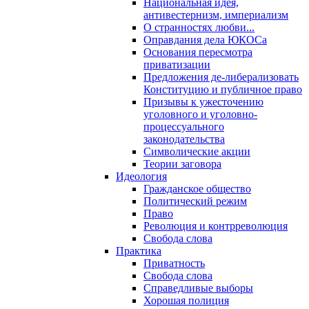
Национальная идея,
антивестернизм, империализм
О странностях любви...
Оправдания дела ЮКОСа
Основания пересмотра
приватизации
Предложения де-либерализовать
Конституцию и публичное право
Призывы к ужесточению
уголовного и уголовно-
процессуального
законодательства
Символические акции
Теории заговора
Идеология
Гражданское общество
Политический режим
Право
Революция и контрреволюция
Свобода слова
Практика
Приватность
Свобода слова
Справедливые выборы
Хорошая полиция