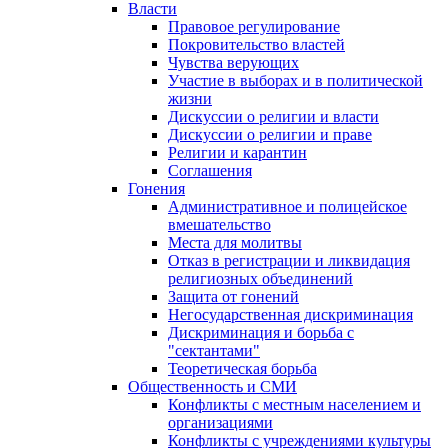
Власти
Правовое регулирование
Покровительство властей
Чувства верующих
Участие в выборах и в политической
жизни
Дискуссии о религии и власти
Дискуссии о религии и праве
Религии и карантин
Соглашения
Гонения
Административное и полицейское
вмешательство
Места для молитвы
Отказ в регистрации и ликвидация
религиозных объединений
Защита от гонений
Негосударственная дискриминация
Дискриминация и борьба с
"сектантами"
Теоретическая борьба
Общественность и СМИ
Конфликты с местным населением и
организациями
Конфликты с учреждениями культуры