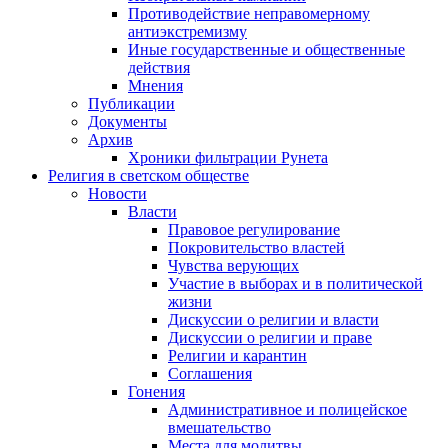
Противодействие неправомерному
антиэкстремизму
Иные государственные и общественные
действия
Мнения
Публикации
Документы
Архив
Хроники фильтрации Рунета
Религия в светском обществе
Новости
Власти
Правовое регулирование
Покровительство властей
Чувства верующих
Участие в выборах и в политической
жизни
Дискуссии о религии и власти
Дискуссии о религии и праве
Религии и карантин
Соглашения
Гонения
Административное и полицейское
вмешательство
Места для молитвы