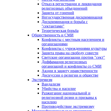
Отказ в регистрации и ликвидация
религиозных объединений
Защита от гонений
Негосударственная дискриминация
Дискриминация и борьба с
"сектантами"
Теоретическая борьба
Общественность и СМИ
Конфликты с местным населением и
организациями
Конфликты с учреждениями культуры
Защита права на свободу совести
Светские организации против "сект"
Диффамация религиозных
организаций и конфликты со СМИ
Акции в защиту нравственности
Дискуссии о религии и обществе
Экстремизм
Вандализм
Убийства и насилие
Разжигание национальной и
религиозной розни и призывы к
насилию
Противодействие экстремизму
Межконфессиональные отношения