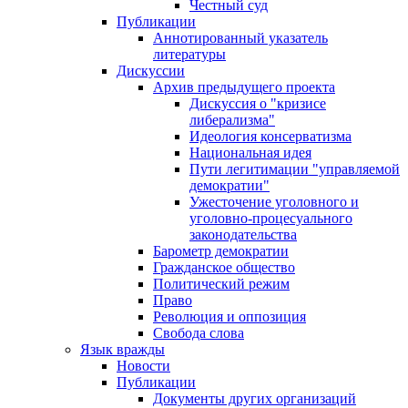
Честный суд
Публикации
Аннотированный указатель
литературы
Дискуссии
Архив предыдущего проекта
Дискуссия о "кризисе
либерализма"
Идеология консерватизма
Национальная идея
Пути легитимации "управляемой
демократии"
Ужесточение уголовного и
уголовно-процесуального
законодательства
Барометр демократии
Гражданское общество
Политический режим
Право
Революция и оппозиция
Свобода слова
Язык вражды
Новости
Публикации
Документы других организаций