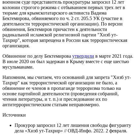
военном суде представитель прокуратуры запросил 12 лет
колонии строгого режима с отбыванием первых трех лет в
тюрьме для крымскотатарского активиста Вадима
Бектемирова, обвиняемого по ч. 2 ст. 205.5 УК (участие в
деятельности террористической организации). По версии
обвинения, Бектемиров причастен к деятельности
радикальной исламской религиозной партии "Хизб ут-
Тахрир", которая запрещена в России как террористическая
организация.
Обвинение по делу Бектемирова
утвердили
в марте 2021 года.
В июле 2020 он был задержан в Крыму вместе с еще шестью
мусульманами.
Напомним, мы считаем, что оснований для запрета "Хизб ут-
Тахрир" как террористической организации не было, а
обвинение ее членов в пропаганде терроризма только на
основе партийной деятельности (проведения собраний,
чтения литературы, и т. п.) и преследование их по
антитеррористическим статьям неправомерно.
Источники
Прокурор запросил 12 лет лишения свободы фигуранту
дела «Хизб ут-Тахрир» // ОВД-Инфо. 2022. 2 февраля.