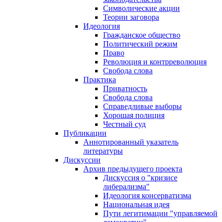
Символические акции
Теории заговора
Идеология
Гражданское общество
Политический режим
Право
Революция и контрреволюция
Свобода слова
Практика
Приватность
Свобода слова
Справедливые выборы
Хорошая полиция
Честный суд
Публикации
Аннотированный указатель
литературы
Дискуссии
Архив предыдущего проекта
Дискуссия о "кризисе
либерализма"
Идеология консерватизма
Национальная идея
Пути легитимации "управляемой