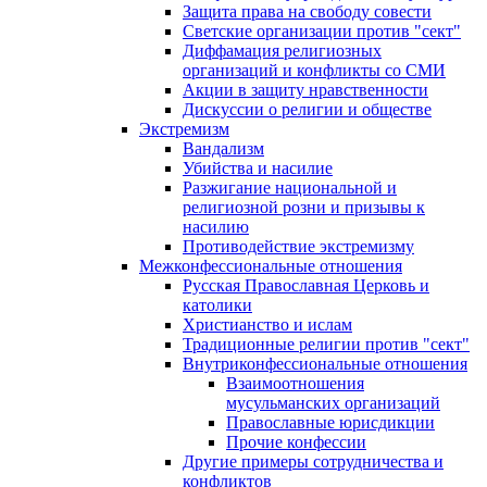
Защита права на свободу совести
Светские организации против "сект"
Диффамация религиозных
организаций и конфликты со СМИ
Акции в защиту нравственности
Дискуссии о религии и обществе
Экстремизм
Вандализм
Убийства и насилие
Разжигание национальной и
религиозной розни и призывы к
насилию
Противодействие экстремизму
Межконфессиональные отношения
Русская Православная Церковь и
католики
Христианство и ислам
Традиционные религии против "сект"
Внутриконфессиональные отношения
Взаимоотношения
мусульманских организаций
Православные юрисдикции
Прочие конфессии
Другие примеры сотрудничества и
конфликтов