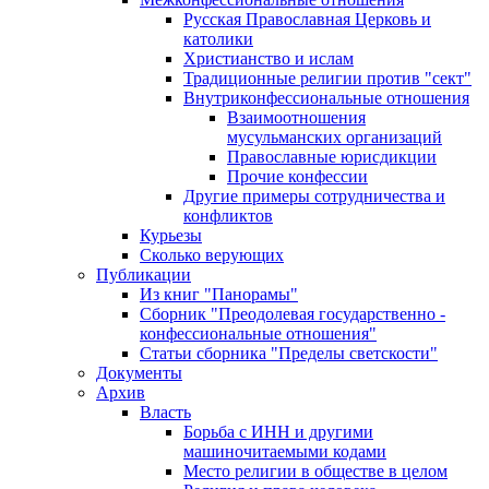
Русская Православная Церковь и
католики
Христианство и ислам
Традиционные религии против "сект"
Внутриконфессиональные отношения
Взаимоотношения
мусульманских организаций
Православные юрисдикции
Прочие конфессии
Другие примеры сотрудничества и
конфликтов
Курьезы
Сколько верующих
Публикации
Из книг "Панорамы"
Сборник "Преодолевая государственно -
конфессиональные отношения"
Статьи сборника "Пределы светскости"
Документы
Архив
Власть
Борьба с ИНН и другими
машиночитаемыми кодами
Место религии в обществе в целом