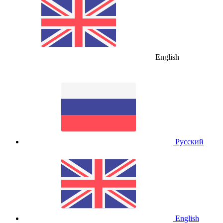
English
Русский
English