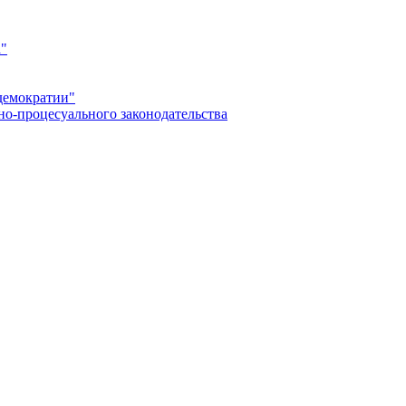
а"
демократии"
но-процесуального законодательства