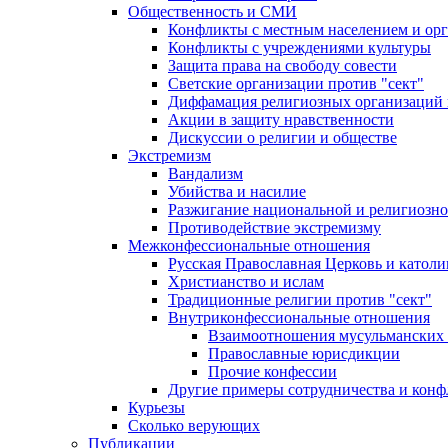
Общественность и СМИ
Конфликты с местным населением и ор
Конфликты с учреждениями культуры
Защита права на свободу совести
Светские организации против "сект"
Диффамация религиозных организаций
Акции в защиту нравственности
Дискуссии о религии и обществе
Экстремизм
Вандализм
Убийства и насилие
Разжигание национальной и религиозно
Противодействие экстремизму
Межконфессиональные отношения
Русская Православная Церковь и католи
Христианство и ислам
Традиционные религии против "сект"
Внутриконфессиональные отношения
Взаимоотношения мусульманских 
Православные юрисдикции
Прочие конфессии
Другие примеры сотрудничества и конф
Курьезы
Сколько верующих
Публикации