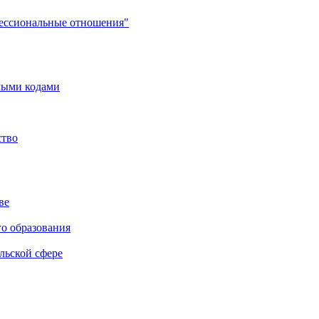
фессиональные отношения"
мыми кодами
ство
ве
го образования
льской сфере