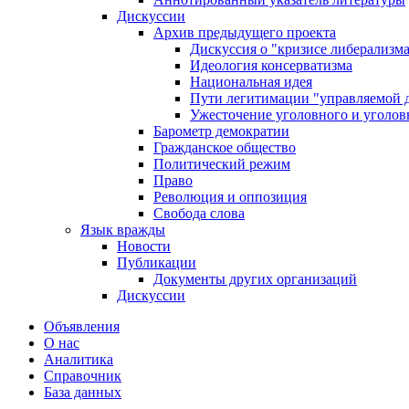
Дискуссии
Архив предыдущего проекта
Дискуссия о "кризисе либерализм
Идеология консерватизма
Национальная идея
Пути легитимации "управляемой 
Ужесточение уголовного и уголов
Барометр демократии
Гражданское общество
Политический режим
Право
Революция и оппозиция
Свобода слова
Язык вражды
Новости
Публикации
Документы других организаций
Дискуссии
Объявления
О нас
Аналитика
Справочник
База данных