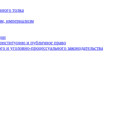
вного толка
зм, империализм
ции
Конституцию и публичное право
о и уголовно-процессуального законодательства