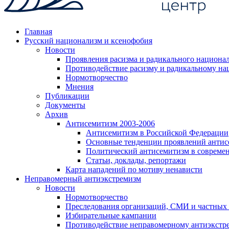
Главная
Русский национализм и ксенофобия
Новости
Проявления расизма и радикального национа
Противодействие расизму и радикальному на
Нормотворчество
Мнения
Публикации
Документы
Архив
Антисемитизм 2003-2006
Антисемитизм в Российской Федерации
Основные тенденции проявлений антис
Политический антисемитизм в совреме
Статьи, доклады, репортажи
Карта нападений по мотиву ненависти
Неправомерный антиэкстремизм
Новости
Нормотворчество
Преследования организаций, СМИ и частных
Избирательные кампании
Противодействие неправомерному антиэкстр