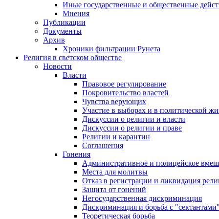
Иные государственные и общественные дейст
Мнения
Публикации
Документы
Архив
Хроники фильтрации Рунета
Религия в светском обществе
Новости
Власти
Правовое регулирование
Покровительство властей
Чувства верующих
Участие в выборах и в политической ж
Дискуссии о религии и власти
Дискуссии о религии и праве
Религии и карантин
Соглашения
Гонения
Административное и полицейское вмеш
Места для молитвы
Отказ в регистрации и ликвидация рел
Защита от гонений
Негосударственная дискриминация
Дискриминация и борьба с "сектантами
Теоретическая борьба