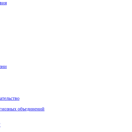
вия
изни
ательство
игиозных объединений
"