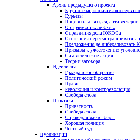
Архив предыдущего проекта
Крупные мероприятия консервати
Курьезы
Национальная идея, антивестерни
О странностях любви...
Оправдания дела ЮКОСа
Основания пересмотра приватиза
Предложения де-либерализовать 
Призывы к ужесточению уголовног
Символические акции
Теории заговора
Идеология
Гражданское общество
Политический режим
Право
Революция и контрреволюция
Свобода слова
Практика
Приватность
Свобода слова
Справедливые выборы
Хорошая полиция
Честный суд
Публикации
Аннотированный указатель литературы