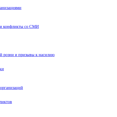
ганизациями
 и конфликты со СМИ
й розни и призывы к насилию
ки
организаций
ликтов