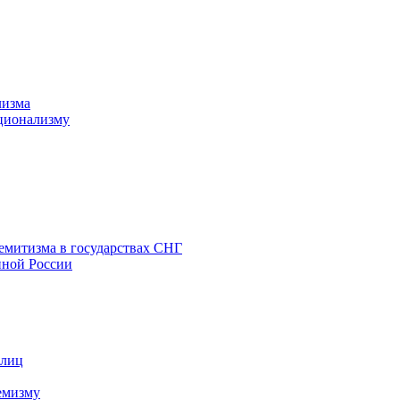
лизма
ционализму
емитизма в государствах СНГ
нной России
 лиц
емизму