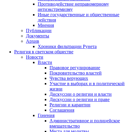
Противодействие неправомерному
антиэкстремизму
Иные государственные и общественные
действия
Мнения
Публикации
Документы
Архив
Хроники фильтрации Рунета
Религия в светском обществе
Новости
Власти
Правовое регулирование
Покровительство властей
Чувства верующих
Участие в выборах и в политической
жизни
Дискуссии о религии и власти
Дискуссии о религии и праве
Религии и карантин
Соглашения
Гонения
Административное и полицейское
вмешательство
Места для молитвы