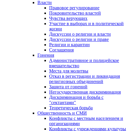
Власти
Правовое регулирование
Покровительство властей
Чувства верующих
Участие в выборах и в политической
жизни
Дискуссии о религии и власти
Дискуссии о религии и праве
Религии и карантин
Соглашения
Гонения
Административное и полицейское
вмешательство
Места для молитвы
Отказ в регистрации и ликвидация
религиозных объединений
Защита от гонений
Негосударственная дискриминация
Дискриминация и борьба с
"сектантами"
Теоретическая борьба
Общественность и СМИ
Конфликты с местным населением и
организациями
Конфликты с учреждениями культуры