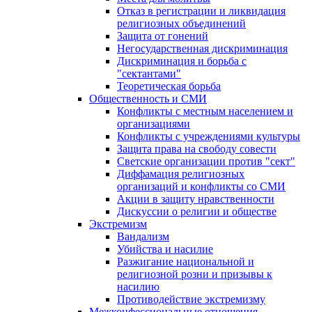
Отказ в регистрации и ликвидация
религиозных объединений
Защита от гонений
Негосударственная дискриминация
Дискриминация и борьба с
"сектантами"
Теоретическая борьба
Общественность и СМИ
Конфликты с местным населением и
организациями
Конфликты с учреждениями культуры
Защита права на свободу совести
Светские организации против "сект"
Диффамация религиозных
организаций и конфликты со СМИ
Акции в защиту нравственности
Дискуссии о религии и обществе
Экстремизм
Вандализм
Убийства и насилие
Разжигание национальной и
религиозной розни и призывы к
насилию
Противодействие экстремизму
Межконфессиональные отношения