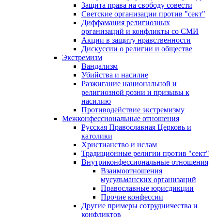
Защита права на свободу совести
Светские организации против "сект"
Диффамация религиозных
организаций и конфликты со СМИ
Акции в защиту нравственности
Дискуссии о религии и обществе
Экстремизм
Вандализм
Убийства и насилие
Разжигание национальной и
религиозной розни и призывы к
насилию
Противодействие экстремизму
Межконфессиональные отношения
Русская Православная Церковь и
католики
Христианство и ислам
Традиционные религии против "сект"
Внутриконфессиональные отношения
Взаимоотношения
мусульманских организаций
Православные юрисдикции
Прочие конфессии
Другие примеры сотрудничества и
конфликтов