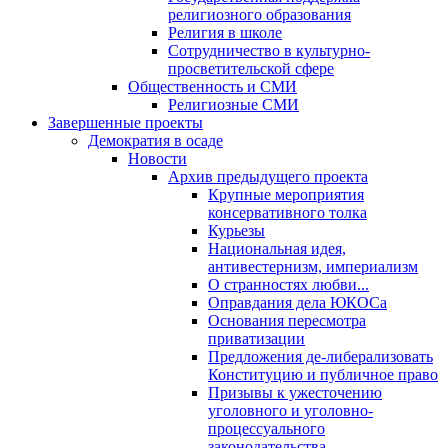
религиозного образования
Религия в школе
Сотрудничество в культурно-
просветительской сфере
Общественность и СМИ
Религиозные СМИ
Завершенные проекты
Демократия в осаде
Новости
Архив предыдущего проекта
Крупные мероприятия
консервативного толка
Курьезы
Национальная идея,
антивестернизм, империализм
О странностях любви...
Оправдания дела ЮКОСа
Основания пересмотра
приватизации
Предложения де-либерализовать
Конституцию и публичное право
Призывы к ужесточению
уголовного и уголовно-
процессуального
законодательства