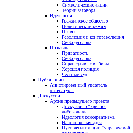
Символические акции
Теории заговора
Идеология
Гражданское общество
Политический режим
Право
Революция и контрреволюция
Свобода слова
Практика
Приватность
Свобода слова
Справедливые выборы
Хорошая полиция
Честный суд
Публикации
Аннотированный указатель
литературы
Дискуссии
Архив предыдущего проекта
Дискуссия о "кризисе
либерализма"
Идеология консерватизма
Национальная идея
Пути легитимации "управляемой