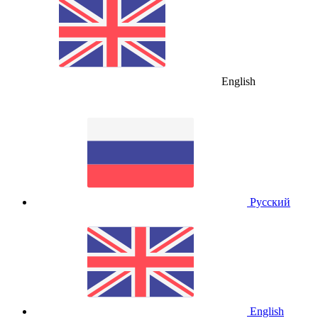
English
Русский
English