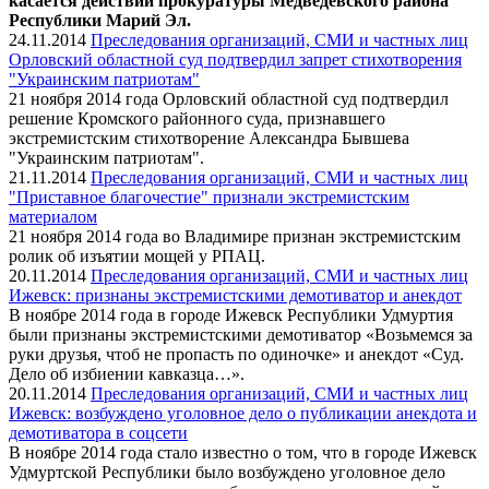
касается действий прокуратуры Медведевского района
Республики Марий Эл.
24.11.2014
Преследования организаций, СМИ и частных лиц
Орловский областной суд подтвердил запрет стихотворения
"Украинским патриотам"
21 ноября 2014 года Орловский областной суд подтвердил
решение Кромского районного суда, признавшего
экстремистским стихотворение Александра Бывшева
"Украинским патриотам".
21.11.2014
Преследования организаций, СМИ и частных лиц
"Приставное благочестие" признали экстремистским
материалом
21 ноября 2014 года во Владимире признан экстремистским
ролик об изъятии мощей у РПАЦ.
20.11.2014
Преследования организаций, СМИ и частных лиц
Ижевск: признаны экстремистскими демотиватор и анекдот
В ноябре 2014 года в городе Ижевск Республики Удмуртия
были признаны экстремистскими демотиватор «Возьмемся за
руки друзья, чтоб не пропасть по одиночке» и анекдот «Суд.
Дело об избиении кавказца…».
20.11.2014
Преследования организаций, СМИ и частных лиц
Ижевск: возбуждено уголовное дело о публикации анекдота и
демотиватора в соцсети
В ноябре 2014 года стало известно о том, что в городе Ижевск
Удмуртской Республики было возбуждено уголовное дело