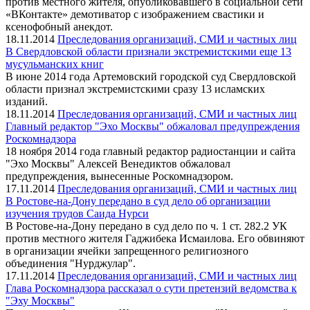
против местного жителя, опубликовавшего в социальной сети
«ВКонтакте» демотиватор с изображением свастики и
ксенофобный анекдот.
18.11.2014
Преследования организаций, СМИ и частных лиц
В Свердловской области признали экстремистскими еще 13
мусульманских книг
В июне 2014 года Артемовский городской суд Свердловской
области признал экстремистскими сразу 13 исламских
изданий.
18.11.2014
Преследования организаций, СМИ и частных лиц
Главный редактор "Эхо Москвы" обжаловал предупреждения
Роскомнадзора
18 ноября 2014 года главный редактор радиостанции и сайта
"Эхо Москвы" Алексей Венедиктов обжаловал
предупреждения, вынесенные Роскомнадзором.
17.11.2014
Преследования организаций, СМИ и частных лиц
В Ростове-на-Дону передано в суд дело об организации
изучения трудов Саида Нурси
В Ростове-на-Дону передано в суд дело по ч. 1 ст. 282.2 УК
против местного жителя Гаджибека Исмаилова. Его обвиняют
в организации ячейки запрещенного религиозного
объединения "Нурджулар".
17.11.2014
Преследования организаций, СМИ и частных лиц
Глава Роскомнадзора рассказал о сути претензий ведомства к
"Эху Москвы"