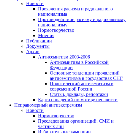
Новости
Проявления расизма и радикального
национализма
Противодействие расизму и радикальному
национализму
Нормотворчество
Мнения
Публикации
Документы
Архив
Антисемитизм 2003-2006
Антисемитизм в Российской
Федерации
Основные тенденции проявлений
антисемитизма в государствах СНГ
Политический антисемитизм в
современной России
Статьи, доклады, репортажи
Карта нападений по мотиву ненависти
Неправомерный антиэкстремизм
Новости
Нормотворчество
Преследования организаций, СМИ и
частных лиц
Избирательные кампании