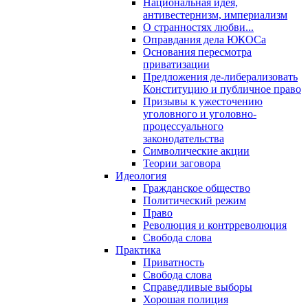
Национальная идея,
антивестернизм, империализм
О странностях любви...
Оправдания дела ЮКОСа
Основания пересмотра
приватизации
Предложения де-либерализовать
Конституцию и публичное право
Призывы к ужесточению
уголовного и уголовно-
процессуального
законодательства
Символические акции
Теории заговора
Идеология
Гражданское общество
Политический режим
Право
Революция и контрреволюция
Свобода слова
Практика
Приватность
Свобода слова
Справедливые выборы
Хорошая полиция