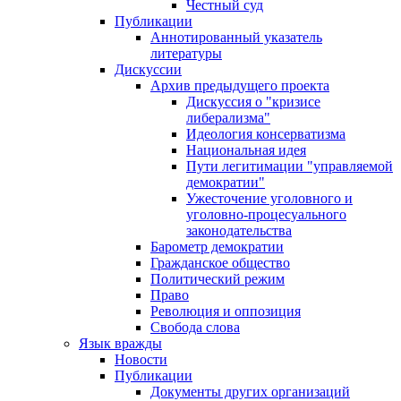
Честный суд
Публикации
Аннотированный указатель
литературы
Дискуссии
Архив предыдущего проекта
Дискуссия о "кризисе
либерализма"
Идеология консерватизма
Национальная идея
Пути легитимации "управляемой
демократии"
Ужесточение уголовного и
уголовно-процесуального
законодательства
Барометр демократии
Гражданское общество
Политический режим
Право
Революция и оппозиция
Свобода слова
Язык вражды
Новости
Публикации
Документы других организаций