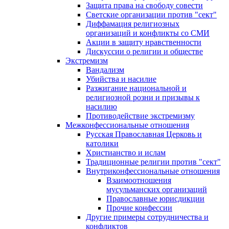
Защита права на свободу совести
Светские организации против "сект"
Диффамация религиозных
организаций и конфликты со СМИ
Акции в защиту нравственности
Дискуссии о религии и обществе
Экстремизм
Вандализм
Убийства и насилие
Разжигание национальной и
религиозной розни и призывы к
насилию
Противодействие экстремизму
Межконфессиональные отношения
Русская Православная Церковь и
католики
Христианство и ислам
Традиционные религии против "сект"
Внутриконфессиональные отношения
Взаимоотношения
мусульманских организаций
Православные юрисдикции
Прочие конфессии
Другие примеры сотрудничества и
конфликтов