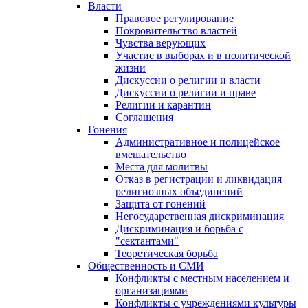
Власти
Правовое регулирование
Покровительство властей
Чувства верующих
Участие в выборах и в политической
жизни
Дискуссии о религии и власти
Дискуссии о религии и праве
Религии и карантин
Соглашения
Гонения
Административное и полицейское
вмешательство
Места для молитвы
Отказ в регистрации и ликвидация
религиозных объединений
Защита от гонений
Негосударственная дискриминация
Дискриминация и борьба с
"сектантами"
Теоретическая борьба
Общественность и СМИ
Конфликты с местным населением и
организациями
Конфликты с учреждениями культуры