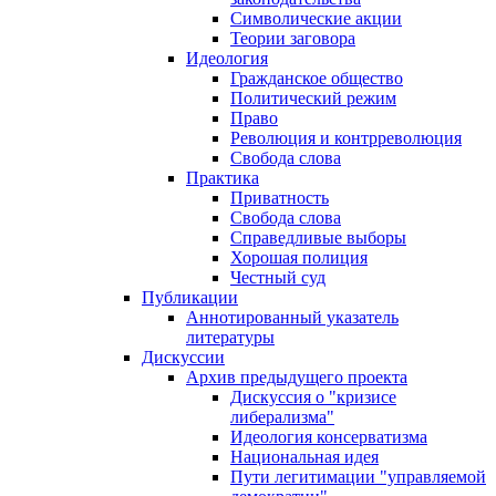
Символические акции
Теории заговора
Идеология
Гражданское общество
Политический режим
Право
Революция и контрреволюция
Свобода слова
Практика
Приватность
Свобода слова
Справедливые выборы
Хорошая полиция
Честный суд
Публикации
Аннотированный указатель
литературы
Дискуссии
Архив предыдущего проекта
Дискуссия о "кризисе
либерализма"
Идеология консерватизма
Национальная идея
Пути легитимации "управляемой