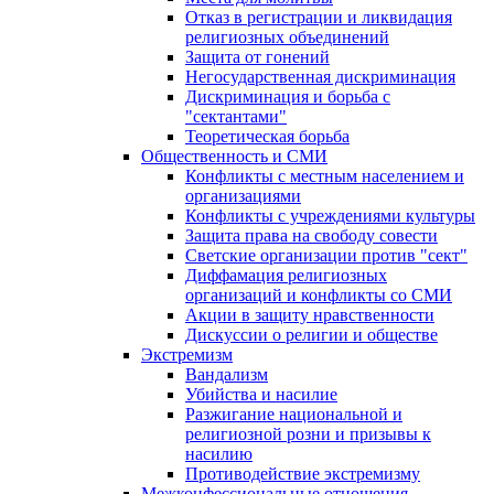
Отказ в регистрации и ликвидация
религиозных объединений
Защита от гонений
Негосударственная дискриминация
Дискриминация и борьба с
"сектантами"
Теоретическая борьба
Общественность и СМИ
Конфликты с местным населением и
организациями
Конфликты с учреждениями культуры
Защита права на свободу совести
Светские организации против "сект"
Диффамация религиозных
организаций и конфликты со СМИ
Акции в защиту нравственности
Дискуссии о религии и обществе
Экстремизм
Вандализм
Убийства и насилие
Разжигание национальной и
религиозной розни и призывы к
насилию
Противодействие экстремизму
Межконфессиональные отношения