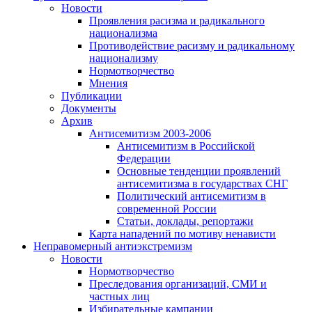
Новости
Проявления расизма и радикального
национализма
Противодействие расизму и радикальному
национализму
Нормотворчество
Мнения
Публикации
Документы
Архив
Антисемитизм 2003-2006
Антисемитизм в Российской
Федерации
Основные тенденции проявлений
антисемитизма в государствах СНГ
Политический антисемитизм в
современной России
Статьи, доклады, репортажи
Карта нападений по мотиву ненависти
Неправомерный антиэкстремизм
Новости
Нормотворчество
Преследования организаций, СМИ и
частных лиц
Избирательные кампании