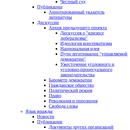
Честный суд
Публикации
Аннотированный указатель
литературы
Дискуссии
Архив предыдущего проекта
Дискуссия о "кризисе
либерализма"
Идеология консерватизма
Национальная идея
Пути легитимации "управляемой
демократии"
Ужесточение уголовного и
уголовно-процесуального
законодательства
Барометр демократии
Гражданское общество
Политический режим
Право
Революция и оппозиция
Свобода слова
Язык вражды
Новости
Публикации
Документы других организаций