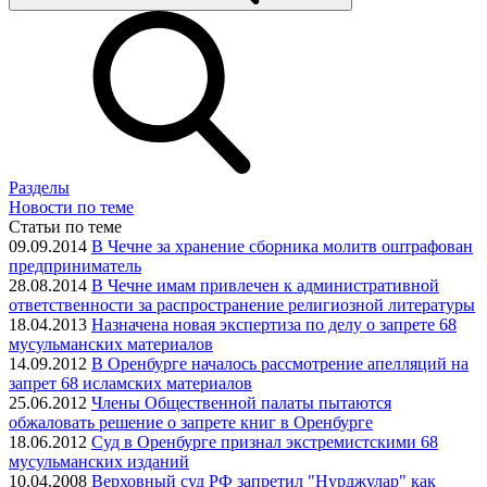
Разделы
Новости по теме
Статьи по теме
09.09.2014
В Чечне за хранение сборника молитв оштрафован
предприниматель
28.08.2014
В Чечне имам привлечен к административной
ответственности за распространение религиозной литературы
18.04.2013
Назначена новая экспертиза по делу о запрете 68
мусульманских материалов
14.09.2012
В Оренбурге началось рассмотрение апелляций на
запрет 68 исламских материалов
25.06.2012
Члены Общественной палаты пытаются
обжаловать решение о запрете книг в Оренбурге
18.06.2012
Суд в Оренбурге признал экстремистскими 68
мусульманских изданий
10.04.2008
Верховный суд РФ запретил "Нурджулар" как