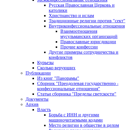
Русская Православная Церковь и
католики
Христианство и ислам
Традиционные религии против "сект"
Внутриконфессиональные отношения
Взаимоотношения
мусульманских организаций
Православные юрисдикции
Прочие конфессии
Другие примеры сотрудничества и
конфликтов
Курьезы
Сколько верующих
Публикации
Из книг "Панорамы"
Сборник "Преодолевая государственно -
конфессиональные отношения"
Статьи сборника "Пределы светскости"
Документы
Архив
Власть
Борьба с ИНН и другими
машиночитаемыми кодами
Место религии в обществе в целом