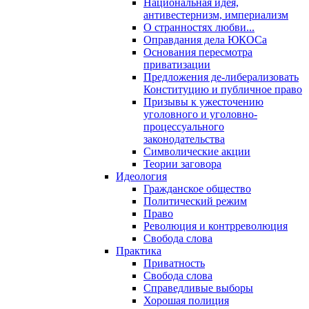
Национальная идея,
антивестернизм, империализм
О странностях любви...
Оправдания дела ЮКОСа
Основания пересмотра
приватизации
Предложения де-либерализовать
Конституцию и публичное право
Призывы к ужесточению
уголовного и уголовно-
процессуального
законодательства
Символические акции
Теории заговора
Идеология
Гражданское общество
Политический режим
Право
Революция и контрреволюция
Свобода слова
Практика
Приватность
Свобода слова
Справедливые выборы
Хорошая полиция