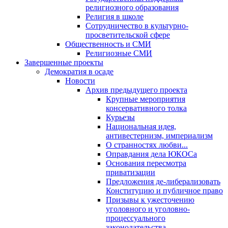
религиозного образования
Религия в школе
Сотрудничество в культурно-
просветительской сфере
Общественность и СМИ
Религиозные СМИ
Завершенные проекты
Демократия в осаде
Новости
Архив предыдущего проекта
Крупные мероприятия
консервативного толка
Курьезы
Национальная идея,
антивестернизм, империализм
О странностях любви...
Оправдания дела ЮКОСа
Основания пересмотра
приватизации
Предложения де-либерализовать
Конституцию и публичное право
Призывы к ужесточению
уголовного и уголовно-
процессуального
законодательства