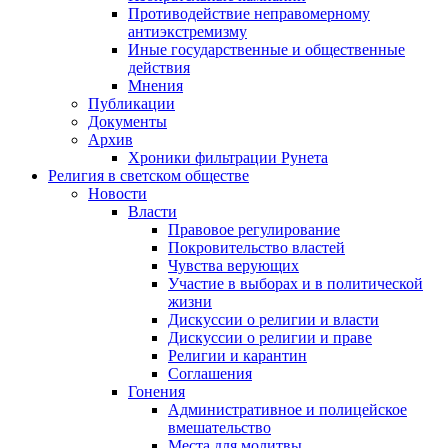
Противодействие неправомерному
антиэкстремизму
Иные государственные и общественные
действия
Мнения
Публикации
Документы
Архив
Хроники фильтрации Рунета
Религия в светском обществе
Новости
Власти
Правовое регулирование
Покровительство властей
Чувства верующих
Участие в выборах и в политической
жизни
Дискуссии о религии и власти
Дискуссии о религии и праве
Религии и карантин
Соглашения
Гонения
Административное и полицейское
вмешательство
Места для молитвы