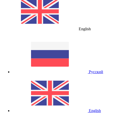
English
Русский
English