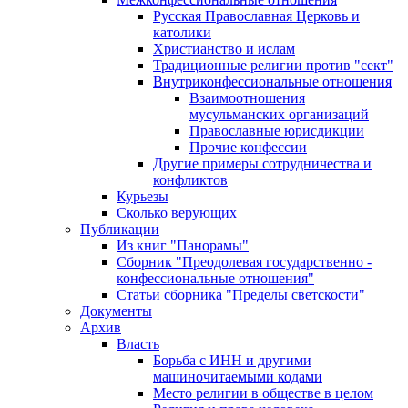
Русская Православная Церковь и
католики
Христианство и ислам
Традиционные религии против "сект"
Внутриконфессиональные отношения
Взаимоотношения
мусульманских организаций
Православные юрисдикции
Прочие конфессии
Другие примеры сотрудничества и
конфликтов
Курьезы
Сколько верующих
Публикации
Из книг "Панорамы"
Сборник "Преодолевая государственно -
конфессиональные отношения"
Статьи сборника "Пределы светскости"
Документы
Архив
Власть
Борьба с ИНН и другими
машиночитаемыми кодами
Место религии в обществе в целом