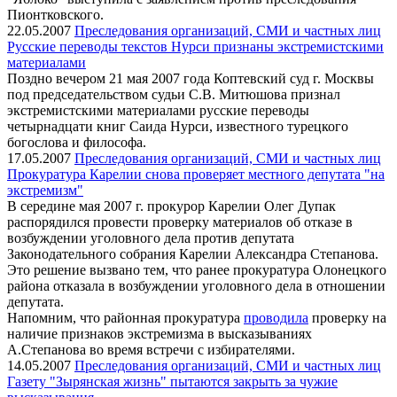
Пионтковского.
22.05.2007
Преследования организаций, СМИ и частных лиц
Русские переводы текстов Нурси признаны экстремистскими
материалами
Поздно вечером 21 мая 2007 года Коптевский суд г. Москвы
под председательством судьи С.В. Митюшова признал
экстремистскими материалами русские переводы
четырнадцати книг Саида Нурси, известного турецкого
богослова и философа.
17.05.2007
Преследования организаций, СМИ и частных лиц
Прокуратура Карелии снова проверяет местного депутата "на
экстремизм"
В середине мая 2007 г. прокурор Карелии Олег Дупак
распорядился провести проверку материалов об отказе в
возбуждении уголовного дела против депутата
Законодательного собрания Карелии Александра Степанова.
Это решение вызвано тем, что ранее прокуратура Олонецкого
района отказала в возбуждении уголовного дела в отношении
депутата.
Напомним, что районная прокуратура
проводила
проверку на
наличие признаков экстремизма в высказываниях
А.Степанова во время встречи с избирателями.
14.05.2007
Преследования организаций, СМИ и частных лиц
Газету "Зырянская жизнь" пытаются закрыть за чужие