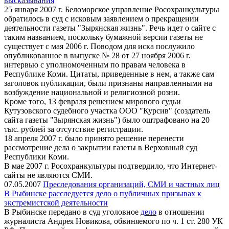
высказывания
25 января 2007 г. Беломорское управление Росохранкультуры
обратилось в суд с исковым заявлением о прекращении
деятельности газеты "Зырянская жизнь". Речь идет о сайте с
таким названием, поскольку бумажной версии газеты не
существует с мая 2006 г. Поводом для иска послужило
опубликованное в выпуске № 28 от 27 ноября 2006 г.
интервью с уполномоченным по правам человека в
Республике Коми. Цитаты, приведенные в нем, а также сам
заголовок публикации, были признаны направленными на
возбуждение национальной и религиозной розни.
Кроме того, 13 февраля решением мирового судьи
Кутузовского судебного участка ООО "Курсив" (создатель
сайта газеты "Зырянская жизнь") было оштрафовано на 20
тыс. рублей за отсутствие регистрации.
18 апреля 2007 г. было принято решение перенести
рассмотрение дела о закрытии газеты в Верховный суд
Республики Коми.
В мае 2007 г. Росохранкультуры подтвердило, что Интернет-
сайты не являются СМИ.
07.05.2007
Преследования организаций, СМИ и частных лиц
В Рыбинске расследуется дело о публичных призывах к
экстремистской деятельности
В Рыбинске передано в суд уголовное
дело
в отношении
журналиста Андрея Новикова, обвиняемого по ч. 1 ст. 280 УК