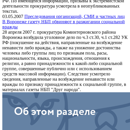
РФ. По имеющейся информации, призывы к экстремистской
деятельности прокуратура усмотрела в неопубликованных
текстах.
03.05.2007
Преследования организаций, СМИ и частных лиц
В Воронеже газету НБП обвиняют в разжигании социальной
вражды
28 апреля 2007 г. прокуратура Коминтерновского района
Воронежа возбудила уголовное дело по ч.3 ст.30, ч.1 ст.282 УК
РФ (покушение на действия, направленные на возбуждение
ненависти либо вражды, а также на унижение достоинства
человека либо группы лиц по признакам пола, расы,
национальности, языка, происхождения, отношения к
религии, а равно принадлежности к какой-либо социальной
группе, совершенные публично или с использованием
средств массовой информации). Следствие усмотрело
сведения, направленные на возбуждение ненависти или
вражды по признаку принадлежности к социальной группе, в
материалах газеты НБП "Друг народа".