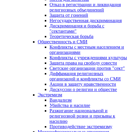
Отказ в регистрации и ликвидация
религиозных объединений
Защита от гонений
Негосударственная дискриминация
Дискриминация и борьба с
"сектантами"
Теоретическая борьба
Общественность и СМИ
Конфликты с местным населением и
организациями
Конфликты с учреждениями культуры
Защита права на свободу совести
Светские организации против "сект"
Диффамация религиозных
организаций и конфликты со СМИ
Акции в защиту нравственности
Дискуссии о религии и обществе
Экстремизм
Вандализм
Убийства и насилие
Разжигание национальной и
религиозной розни и призывы к
насилию
Противодействие экстремизму
Межконфессиональные отношения