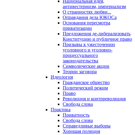
Национальная идея,
антивестернизм, империализм
О странностях любви...
Оправдания дела ЮКОСа
Основания пересмотра
приватизации
Предложения де-либерализовать
Конституцию и публичное право
Призывы к ужесточению
уголовного и уголовно-
процессуального
законодательства
Символические акции
Теории заговора
Идеология
Гражданское общество
Политический режим
Право
Революция и контрреволюция
Свобода слова
Практика
Приватность
Свобода слова
Справедливые выборы
Хорошая полиция