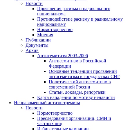
Новости
Проявления расизма и радикального
национализма
Противодействие расизму и радикальному
национализму
Нормотворчество
Мнения
Публикации
Документы
Архив
Антисемитизм 2003-2006
Антисемитизм в Российской
Федерации
Основные тенденции проявлений
антисемитизма в государствах СНГ
Политический антисемитизм в
современной России
Статьи, доклады, репортажи
Карта нападений по мотиву ненависти
Неправомерный антиэкстремизм
Новости
Нормотворчество
Преследования организаций, СМИ и
частных лиц
Избирательные кампании