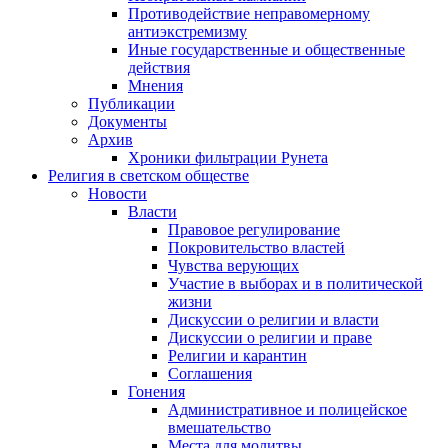
Противодействие неправомерному
антиэкстремизму
Иные государственные и общественные
действия
Мнения
Публикации
Документы
Архив
Хроники фильтрации Рунета
Религия в светском обществе
Новости
Власти
Правовое регулирование
Покровительство властей
Чувства верующих
Участие в выборах и в политической
жизни
Дискуссии о религии и власти
Дискуссии о религии и праве
Религии и карантин
Соглашения
Гонения
Административное и полицейское
вмешательство
Места для молитвы