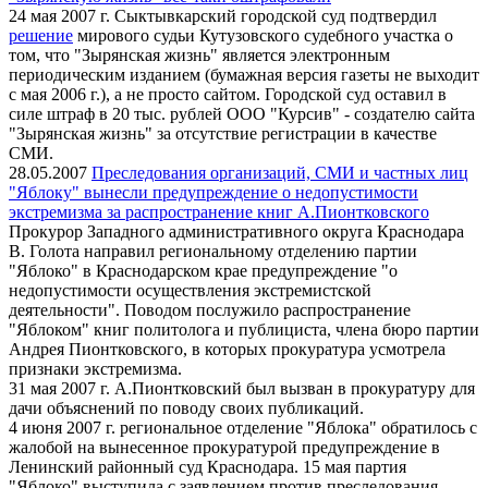
24 мая 2007 г. Сыктывкарский городской суд подтвердил
решение
мирового судьи Кутузовского судебного участка о
том, что "Зырянская жизнь" является электронным
периодическим изданием (бумажная версия газеты не выходит
с мая 2006 г.), а не просто сайтом. Городской суд оставил в
силе штраф в 20 тыс. рублей ООО "Курсив" - создателю сайта
"Зырянская жизнь" за отсутствие регистрации в качестве
СМИ.
28.05.2007
Преследования организаций, СМИ и частных лиц
"Яблоку" вынесли предупреждение о недопустимости
экстремизма за распространение книг А.Пионтковского
Прокурор Западного административного округа Краснодара
В. Голота направил региональному отделению партии
"Яблоко" в Краснодарском крае предупреждение "о
недопустимости осуществления экстремистской
деятельности". Поводом послужило распространение
"Яблоком" книг политолога и публициста, члена бюро партии
Андрея Пионтковского, в которых прокуратура усмотрела
признаки экстремизма.
31 мая 2007 г. А.Пионтковский был вызван в прокуратуру для
дачи объяснений по поводу своих публикаций.
4 июня 2007 г. региональное отделение "Яблока" обратилось с
жалобой на вынесенное прокуратурой предупреждение в
Ленинский районный суд Краснодара. 15 мая партия
"Яблоко" выступила с заявлением против преследования