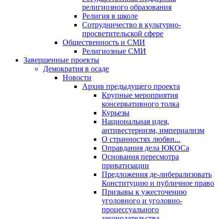
религиозного образования
Религия в школе
Сотрудничество в культурно-
просветительской сфере
Общественность и СМИ
Религиозные СМИ
Завершенные проекты
Демократия в осаде
Новости
Архив предыдущего проекта
Крупные мероприятия
консервативного толка
Курьезы
Национальная идея,
антивестернизм, империализм
О странностях любви...
Оправдания дела ЮКОСа
Основания пересмотра
приватизации
Предложения де-либерализовать
Конституцию и публичное право
Призывы к ужесточению
уголовного и уголовно-
процессуального
законодательства