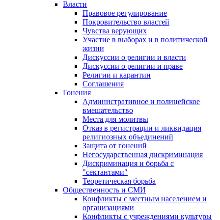
Власти
Правовое регулирование
Покровительство властей
Чувства верующих
Участие в выборах и в политической
жизни
Дискуссии о религии и власти
Дискуссии о религии и праве
Религии и карантин
Соглашения
Гонения
Административное и полицейское
вмешательство
Места для молитвы
Отказ в регистрации и ликвидация
религиозных объединений
Защита от гонений
Негосударственная дискриминация
Дискриминация и борьба с
"сектантами"
Теоретическая борьба
Общественность и СМИ
Конфликты с местным населением и
организациями
Конфликты с учреждениями культуры