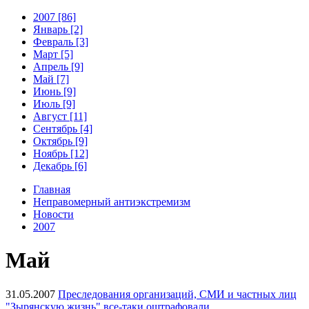
2007 [86]
Январь [2]
Февраль [3]
Март [5]
Апрель [9]
Май [7]
Июнь [9]
Июль [9]
Август [11]
Сентябрь [4]
Октябрь [9]
Ноябрь [12]
Декабрь [6]
Главная
Неправомерный антиэкстремизм
Новости
2007
Май
31.05.2007
Преследования организаций, СМИ и частных лиц
"Зырянскую жизнь" все-таки оштрафовали