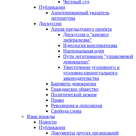
Честный суд
Публикации
Аннотированный указатель
литературы
Дискуссии
Архив предыдущего проекта
Дискуссия о "кризисе
либерализма"
Идеология консерватизма
Национальная идея
Пути легитимации "управляемой
демократии"
Ужесточение уголовного и
уголовно-процесуального
законодательства
Барометр демократии
Гражданское общество
Политический режим
Право
Революция и оппозиция
Свобода слова
Язык вражды
Новости
Публикации
Документы других организаций