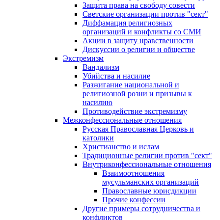
Защита права на свободу совести
Светские организации против "сект"
Диффамация религиозных
организаций и конфликты со СМИ
Акции в защиту нравственности
Дискуссии о религии и обществе
Экстремизм
Вандализм
Убийства и насилие
Разжигание национальной и
религиозной розни и призывы к
насилию
Противодействие экстремизму
Межконфессиональные отношения
Русская Православная Церковь и
католики
Христианство и ислам
Традиционные религии против "сект"
Внутриконфессиональные отношения
Взаимоотношения
мусульманских организаций
Православные юрисдикции
Прочие конфессии
Другие примеры сотрудничества и
конфликтов