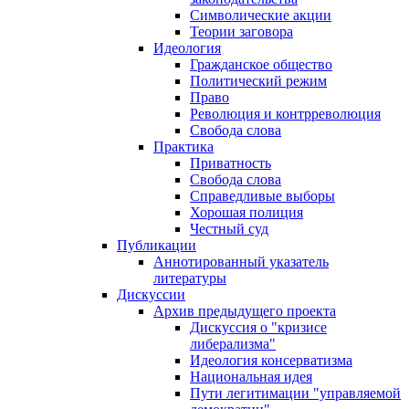
Символические акции
Теории заговора
Идеология
Гражданское общество
Политический режим
Право
Революция и контрреволюция
Свобода слова
Практика
Приватность
Свобода слова
Справедливые выборы
Хорошая полиция
Честный суд
Публикации
Аннотированный указатель
литературы
Дискуссии
Архив предыдущего проекта
Дискуссия о "кризисе
либерализма"
Идеология консерватизма
Национальная идея
Пути легитимации "управляемой