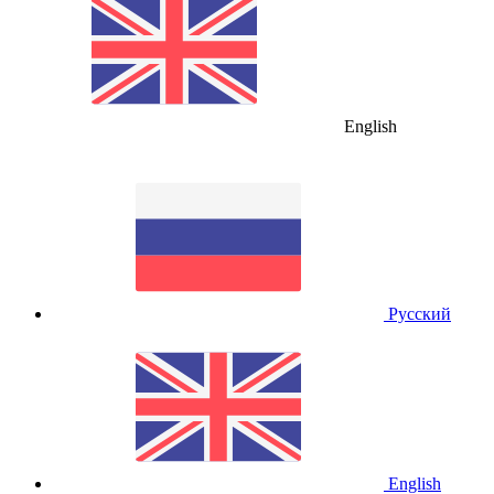
English
Русский
English