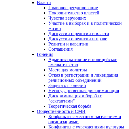
Власти
Правовое регулирование
Покровительство властей
Чувства верующих
Участие в выборах и в политической
жизни
Дискуссии о религии и власти
Дискуссии о религии и праве
Религии и карантин
Соглашения
Гонения
Административное и полицейское
вмешательство
Места для молитвы
Отказ в регистрации и ликвидация
религиозных объединений
Защита от гонений
Негосударственная дискриминация
Дискриминация и борьба с
"сектантами"
Теоретическая борьба
Общественность и СМИ
Конфликты с местным населением и
организациями
Конфликты с учреждениями культуры