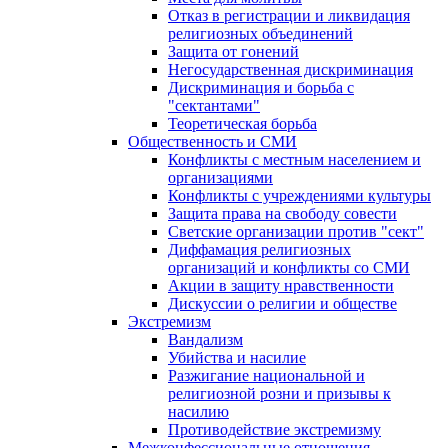
Отказ в регистрации и ликвидация
религиозных объединений
Защита от гонений
Негосударственная дискриминация
Дискриминация и борьба с
"сектантами"
Теоретическая борьба
Общественность и СМИ
Конфликты с местным населением и
организациями
Конфликты с учреждениями культуры
Защита права на свободу совести
Светские организации против "сект"
Диффамация религиозных
организаций и конфликты со СМИ
Акции в защиту нравственности
Дискуссии о религии и обществе
Экстремизм
Вандализм
Убийства и насилие
Разжигание национальной и
религиозной розни и призывы к
насилию
Противодействие экстремизму
Межконфессиональные отношения