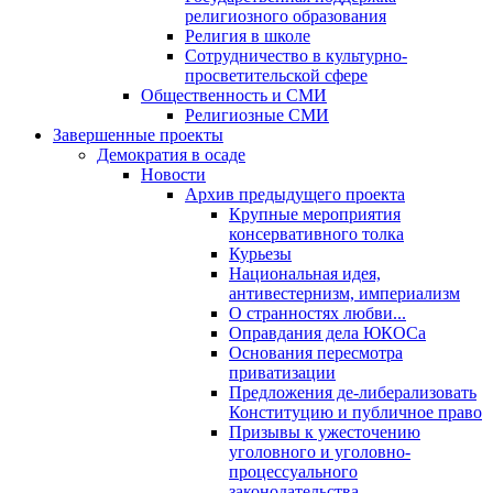
религиозного образования
Религия в школе
Сотрудничество в культурно-
просветительской сфере
Общественность и СМИ
Религиозные СМИ
Завершенные проекты
Демократия в осаде
Новости
Архив предыдущего проекта
Крупные мероприятия
консервативного толка
Курьезы
Национальная идея,
антивестернизм, империализм
О странностях любви...
Оправдания дела ЮКОСа
Основания пересмотра
приватизации
Предложения де-либерализовать
Конституцию и публичное право
Призывы к ужесточению
уголовного и уголовно-
процессуального
законодательства