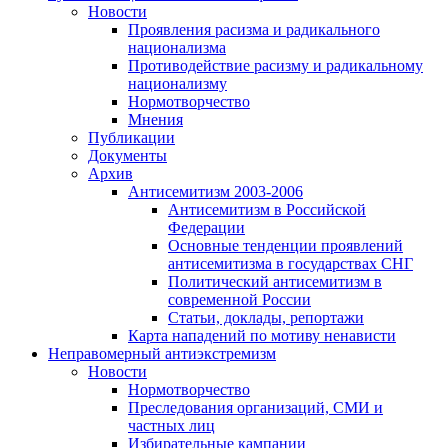
Новости
Проявления расизма и радикального
национализма
Противодействие расизму и радикальному
национализму
Нормотворчество
Мнения
Публикации
Документы
Архив
Антисемитизм 2003-2006
Антисемитизм в Российской
Федерации
Основные тенденции проявлений
антисемитизма в государствах СНГ
Политический антисемитизм в
современной России
Статьи, доклады, репортажи
Карта нападений по мотиву ненависти
Неправомерный антиэкстремизм
Новости
Нормотворчество
Преследования организаций, СМИ и
частных лиц
Избирательные кампании