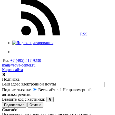
RSS
Тел:
+7 (495) 517-9230
mail@sova-center.ru
Карта сайта
✖
Подписка
Ваш адрес электронной почты
Подписаться на:
Весь сайт
Неправомерный
антиэкстремизм
Введите код с картинки:
🔄
Подписаться
Отмена
Спасибо!
Проверьте почту, вам выслано письмо со статьями