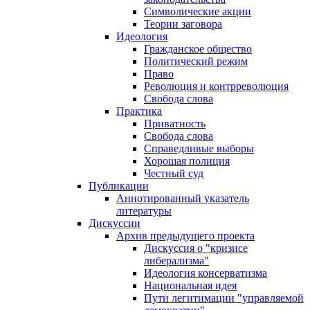
Символические акции
Теории заговора
Идеология
Гражданское общество
Политический режим
Право
Революция и контрреволюция
Свобода слова
Практика
Приватность
Свобода слова
Справедливые выборы
Хорошая полиция
Честный суд
Публикации
Аннотированный указатель
литературы
Дискуссии
Архив предыдущего проекта
Дискуссия о "кризисе
либерализма"
Идеология консерватизма
Национальная идея
Пути легитимации "управляемой