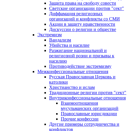
Защита права на свободу совести
Светские организации против "сект"
Диффамация религиозных
организаций и конфликты со СМИ
Акции в защиту нравственности
Дискуссии о религии и обществе
Экстремизм
Вандализм
Убийства и насилие
Разжигание национальной и
религиозной розни и призывы к
насилию
Противодействие экстремизму
Межконфессиональные отношения
Русская Православная Церковь и
католики
Христианство и ислам
Традиционные религии против "сект"
Внутриконфессиональные отношения
Взаимоотношения
мусульманских организаций
Православные юрисдикции
Прочие конфессии
Другие примеры сотрудничества и
конфликтов