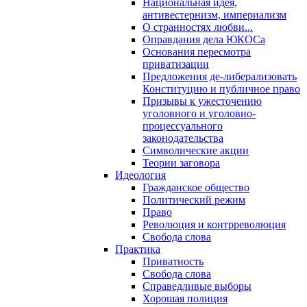
Национальная идея,
антивестернизм, империализм
О странностях любви...
Оправдания дела ЮКОСа
Основания пересмотра
приватизации
Предложения де-либерализовать
Конституцию и публичное право
Призывы к ужесточению
уголовного и уголовно-
процессуального
законодательства
Символические акции
Теории заговора
Идеология
Гражданское общество
Политический режим
Право
Революция и контрреволюция
Свобода слова
Практика
Приватность
Свобода слова
Справедливые выборы
Хорошая полиция