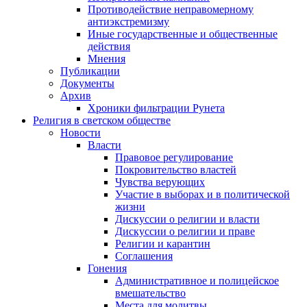
Противодействие неправомерному
антиэкстремизму
Иные государственные и общественные
действия
Мнения
Публикации
Документы
Архив
Хроники фильтрации Рунета
Религия в светском обществе
Новости
Власти
Правовое регулирование
Покровительство властей
Чувства верующих
Участие в выборах и в политической
жизни
Дискуссии о религии и власти
Дискуссии о религии и праве
Религии и карантин
Соглашения
Гонения
Административное и полицейское
вмешательство
Места для молитвы