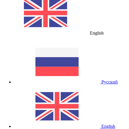
English
Русский
English