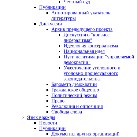
Честный суд
Публикации
Аннотированный указатель
литературы
Дискуссии
Архив предыдущего проекта
Дискуссия о "кризисе
либерализма"
Идеология консерватизма
Национальная идея
Пути легитимации "управляемой
демократии"
Ужесточение уголовного и
уголовно-процесуального
законодательства
Барометр демократии
Гражданское общество
Политический режим
Право
Революция и оппозиция
Свобода слова
Язык вражды
Новости
Публикации
Документы других организаций