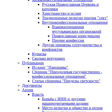
Русская Православная Церковь и
католики
Христианство и ислам
Традиционные религии против "сект"
Внутриконфессиональные отношения
Взаимоотношения
мусульманских организаций
Православные юрисдикции
Прочие конфессии
Другие примеры сотрудничества и
конфликтов
Курьезы
Сколько верующих
Публикации
Из книг "Панорамы"
Сборник "Преодолевая государственно -
конфессиональные отношения"
Статьи сборника "Пределы светскости"
Документы
Архив
Власть
Борьба с ИНН и другими
машиночитаемыми кодами
Место религии в обществе в целом